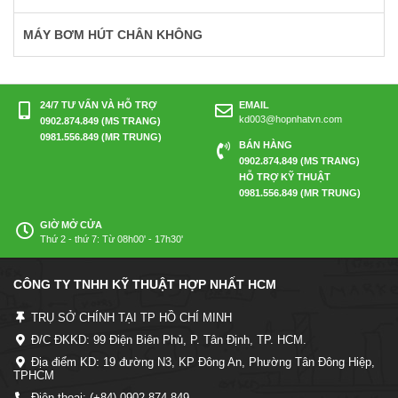
MÁY BƠM HÚT CHÂN KHÔNG
24/7 TƯ VẤN VÀ HỖ TRỢ
EMAIL
kd003@hopnhatvn.com
0902.874.849 (MS TRANG)
0981.556.849 (MR TRUNG)
BÁN HÀNG
0902.874.849 (MS TRANG)
HỖ TRỢ KỸ THUẬT
0981.556.849 (MR TRUNG)
GIỜ MỞ CỬA
Thứ 2 - thứ 7: Từ 08h00' - 17h30'
CÔNG TY TNHH KỸ THUẬT HỢP NHẤT HCM
TRỤ SỞ CHÍNH TẠI TP HỒ CHÍ MINH
Đ/C ĐKKD: 99 Điện Biên Phủ, P. Tân Định, TP. HCM.
Địa điểm KD: 19 đường N3, KP Đông An, Phường Tân Đông Hiệp,
TPHCM
Điện thoại: (+84) 0902 874 849