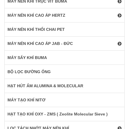
MÁY NÉN KHÍ TRỤC VÍT BUMA
MÁY NÉN KHÍ CAO ÁP HERTZ
MÁY NÉN KHÍ THỔI CHAI PET
MÁY NÉN KHÍ CAO ÁP JAB - ĐỨC
MÁY SẤY KHÍ BUMA
BỘ LỌC ĐƯỜNG ỐNG
HẠT HÚT ẨM ALUMINA & MOLECULAR
MÁY TẠO KHÍ NITƠ
HẠT TẠO KHÍ OXY - ZMS ( Zeolite Molecular Sieve )
LỌC TÁCH NHỚT MÁY NÉN KHÍ