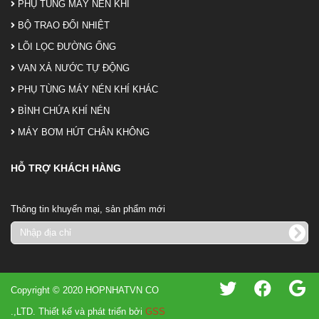
PHỤ TÙNG MÁY NÉN KHÍ
BỘ TRAO ĐỔI NHIỆT
LÕI LỌC ĐƯỜNG ỐNG
VAN XẢ NƯỚC TỰ ĐỘNG
PHỤ TÙNG MÁY NÉN KHÍ KHÁC
BÌNH CHỨA KHÍ NÉN
MÁY BƠM HÚT CHÂN KHÔNG
HỖ TRỢ KHÁCH HÀNG
Thông tin khuyến mại, sản phẩm mới
Copyright © 2020 HOPNHATVN CO
.,LTD. Thiết kế và phát triển bởi
GSS