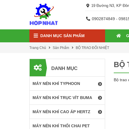
19 Đường N3, KP Đôn
0902874849 - 0981
DANH MỤC SẢN PHẨM
G
Trang Chủ
Sản Phẩm
BỘ TRAO ĐỔI NHIỆT
BỘ 
DANH MỤC
Bộ trao 
MÁY NÉN KHÍ TYPHOON
MÁY NÉN KHÍ TRỤC VÍT BUMA
MÁY NÉN KHÍ CAO ÁP HERTZ
MÁY NÉN KHÍ THỔI CHAI PET