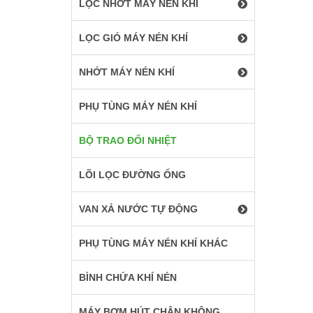
LỌC NHỚT MÁY NÉN KHÍ
LỌC GIÓ MÁY NÉN KHÍ
NHỚT MÁY NÉN KHÍ
PHỤ TÙNG MÁY NÉN KHÍ
BỘ TRAO ĐỔI NHIỆT
LÕI LỌC ĐƯỜNG ỐNG
VAN XẢ NƯỚC TỰ ĐỘNG
PHỤ TÙNG MÁY NÉN KHÍ KHÁC
BÌNH CHỨA KHÍ NÉN
MÁY BƠM HÚT CHÂN KHÔNG