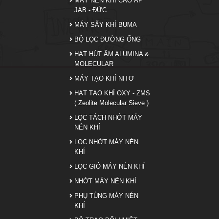
MÁY NÉN KHÍ CAO ÁP
JAB - ĐỨC
MÁY SẤY KHÍ BUMA
BỘ LỌC ĐƯỜNG ỐNG
HẠT HÚT ẨM ALUMINA &
MOLECULAR
MÁY TẠO KHÍ NITƠ
HẠT TẠO KHÍ OXY - ZMS
( Zeolite Molecular Sieve )
LỌC TÁCH NHỚT MÁY
NÉN KHÍ
LỌC NHỚT MÁY NÉN
KHÍ
LỌC GIÓ MÁY NÉN KHÍ
NHỚT MÁY NÉN KHÍ
PHỤ TÙNG MÁY NÉN
KHÍ