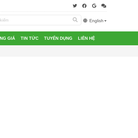
English
NG GIÁ
TIN TỨC
TUYỂN DỤNG
LIÊN HỆ