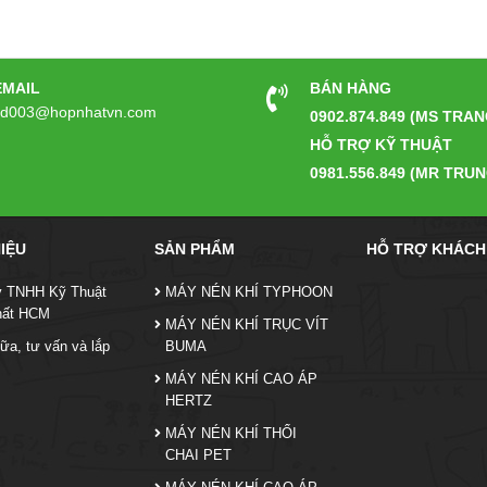
EMAIL
BÁN HÀNG
kd003@hopnhatvn.com
0902.874.849 (MS TRAN
HỖ TRỢ KỸ THUẬT
0981.556.849 (MR TRUN
HIỆU
SẢN PHẨM
HỖ TRỢ KHÁCH
y TNHH Kỹ Thuật
MÁY NÉN KHÍ TYPHOON
hất HCM
MÁY NÉN KHÍ TRỤC VÍT
ữa, tư vấn và lắp
BUMA
MÁY NÉN KHÍ CAO ÁP
HERTZ
MÁY NÉN KHÍ THỔI
CHAI PET