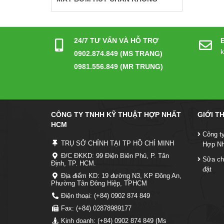
24/7 TƯ VẤN VÀ HỖ TRỢ
0902.874.849 (MS TRANG)
0981.556.849 (MR TRUNG)
CÔNG TY TNHH KỸ THUẬT HỢP NHẤT
GIỚI T
HCM
Công t
TRỤ SỞ CHÍNH TẠI TP HỒ CHÍ MINH
Hợp N
Đ/C ĐKKD: 99 Điện Biên Phủ, P. Tân
Sữa ch
Định, TP. HCM.
đặt
Địa điểm KD: 19 đường N3, KP Đông An,
Phường Tân Đông Hiệp, TPHCM
Điện thoại: (+84) 0902 874 849
Fax: (+84) 02878989177
Kinh doanh: (+84) 0902 874 849 (Ms