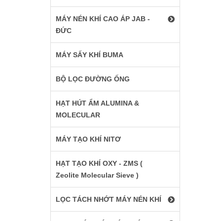
MÁY NÉN KHÍ CAO ÁP JAB -
ĐỨC
MÁY SẤY KHÍ BUMA
BỘ LỌC ĐƯỜNG ỐNG
HẠT HÚT ẨM ALUMINA &
MOLECULAR
MÁY TẠO KHÍ NITƠ
HẠT TẠO KHÍ OXY - ZMS (
Zeolite Molecular Sieve )
LỌC TÁCH NHỚT MÁY NÉN KHÍ