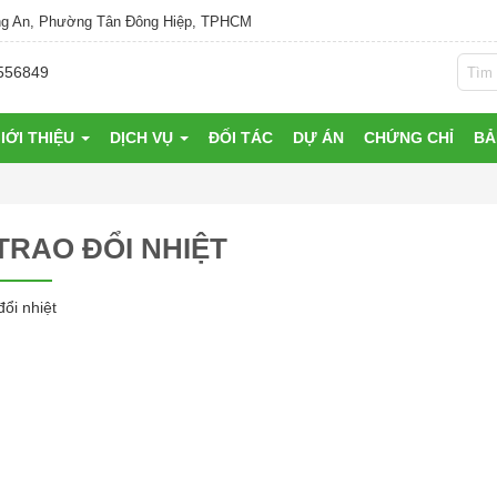
g An, Phường Tân Đông Hiệp, TPHCM
556849
IỚI THIỆU
DỊCH VỤ
ĐỐI TÁC
DỰ ÁN
CHỨNG CHỈ
BẢ
TRAO ĐỔI NHIỆT
đổi nhiệt