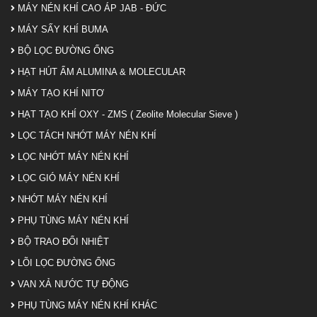
MÁY NÉN KHÍ CAO ÁP JAB - ĐỨC
MÁY SẤY KHÍ BUMA
BỘ LỌC ĐƯỜNG ỐNG
HẠT HÚT ẨM ALUMINA & MOLECULAR
MÁY TẠO KHÍ NITƠ
HẠT TẠO KHÍ OXY - ZMS ( Zeolite Molecular Sieve )
LỌC TÁCH NHỚT MÁY NÉN KHÍ
LỌC NHỚT MÁY NÉN KHÍ
LỌC GIÓ MÁY NÉN KHÍ
NHỚT MÁY NÉN KHÍ
PHỤ TÙNG MÁY NÉN KHÍ
BỘ TRAO ĐỔI NHIỆT
LÕI LỌC ĐƯỜNG ỐNG
VAN XẢ NƯỚC TỰ ĐỘNG
PHỤ TÙNG MÁY NÉN KHÍ KHÁC