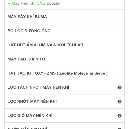
Máy Nén Khí CNG Booster
MÁY SẤY KHÍ BUMA
BỘ LỌC ĐƯỜNG ỐNG
HẠT HÚT ẨM ALUMINA & MOLECULAR
MÁY TẠO KHÍ NITƠ
HẠT TẠO KHÍ OXY - ZMS ( Zeolite Molecular Sieve )
LỌC TÁCH NHỚT MÁY NÉN KHÍ
LỌC NHỚT MÁY NÉN KHÍ
LỌC GIÓ MÁY NÉN KHÍ