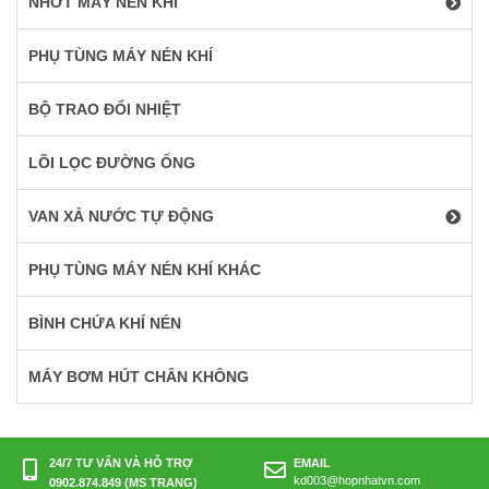
NHỚT MÁY NÉN KHÍ
PHỤ TÙNG MÁY NÉN KHÍ
BỘ TRAO ĐỔI NHIỆT
LÕI LỌC ĐƯỜNG ỐNG
VAN XẢ NƯỚC TỰ ĐỘNG
PHỤ TÙNG MÁY NÉN KHÍ KHÁC
BÌNH CHỨA KHÍ NÉN
MÁY BƠM HÚT CHÂN KHÔNG
24/7 TƯ VẤN VÀ HỖ TRỢ
EMAIL
kd003@hopnhatvn.com
0902.874.849 (MS TRANG)