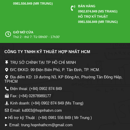
0981.556.849 (MR TRUNG)
BÁN HÀNG
0902.874.849 (MS TRANG)
HỖ TRỢ KỸ THUẬT
0981.556.849 (MR TRUNG)
GIỜ MỞ CỬA
Thứ 2 - thứ 7: Từ 08h00' - 17h30'
CÔNG TY TNHH KỸ THUẬT HỢP NHẤT HCM
TRỤ SỞ CHÍNH TẠI TP HỒ CHÍ MINH
Đ/C ĐKKD: 99 Điện Biên Phủ, P. Tân Định, TP. HCM.
Địa điểm KD: 19 đường N3, KP Đông An, Phường Tân Đông Hiệp,
TPHCM
Điện thoại: (+84) 0902 874 849
Fax: (+84) 02878989177
Kinh doanh: (+84) 0902 874 849 (Ms Trang)
Email: kd003@hopnhatvn.com
►Hỗ trợ kỹ Thuật : (+84) 0981 556 849 ( Mr Trung )
► Email: trung.hopnhathcm@gmail.com