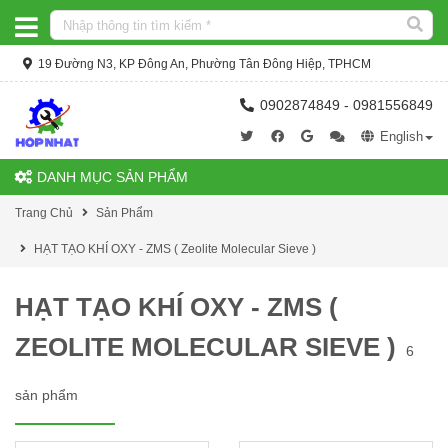
19 Đường N3, KP Đông An, Phường Tân Đông Hiệp, TPHCM
0902874849 - 0981556849
English
DANH MỤC SẢN PHẨM
Trang Chủ
Sản Phẩm
HẠT TẠO KHÍ OXY - ZMS ( Zeolite Molecular Sieve )
HẠT TẠO KHÍ OXY - ZMS (
ZEOLITE MOLECULAR SIEVE )
6
sản phẩm