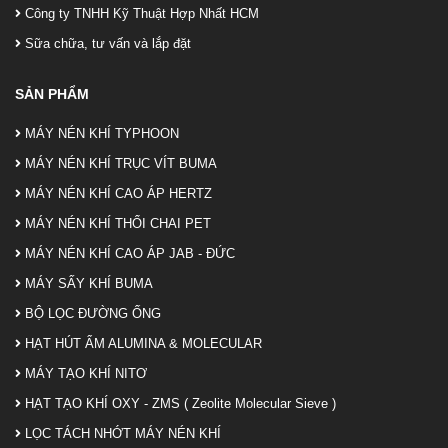
Công ty TNHH Kỹ Thuật Hợp Nhất HCM
Sữa chữa, tư vấn và lắp đặt
SẢN PHẨM
MÁY NÉN KHÍ TYPHOON
MÁY NÉN KHÍ TRỤC VÍT BUMA
MÁY NÉN KHÍ CAO ÁP HERTZ
MÁY NÉN KHÍ THỔI CHAI PET
MÁY NÉN KHÍ CAO ÁP JAB - ĐỨC
MÁY SẤY KHÍ BUMA
BỘ LỌC ĐƯỜNG ỐNG
HẠT HÚT ẨM ALUMINA & MOLECULAR
MÁY TẠO KHÍ NITƠ
HẠT TẠO KHÍ OXY - ZMS ( Zeolite Molecular Sieve )
LỌC TÁCH NHỚT MÁY NÉN KHÍ