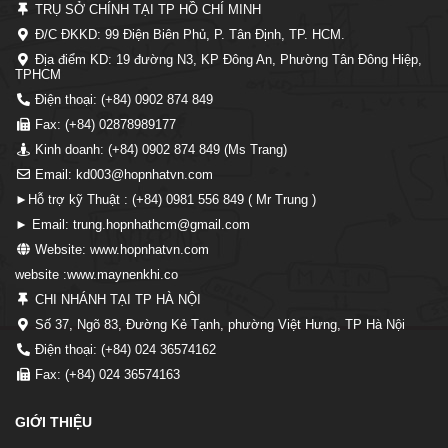
TRỤ SỞ CHÍNH TẠI TP HỒ CHÍ MINH
Đ/C ĐKKD: 99 Điện Biên Phủ, P. Tân Định, TP. HCM.
Địa điểm KD: 19 đường N3, KP Đông An, Phường Tân Đông Hiệp,
TPHCM
Điện thoại: (+84) 0902 874 849
Fax: (+84) 02878989177
Kinh doanh: (+84) 0902 874 849 (Ms Trang)
Email: kd003@hopnhatvn.com
►Hỗ trợ kỹ Thuật : (+84) 0981 556 849 ( Mr Trung )
► Email: trung.hopnhathcm@gmail.com
Website: www.hopnhatvn.com
website :www.maynenkhi.co
CHI NHÁNH TẠI TP HÀ NỘI
Số 37, Ngõ 83, Đường Kẻ Tạnh, phường Việt Hưng, TP Hà Nội
Điện thoại: (+84) 024 36574162
Fax: (+84) 024 36574163
GIỚI THIỆU