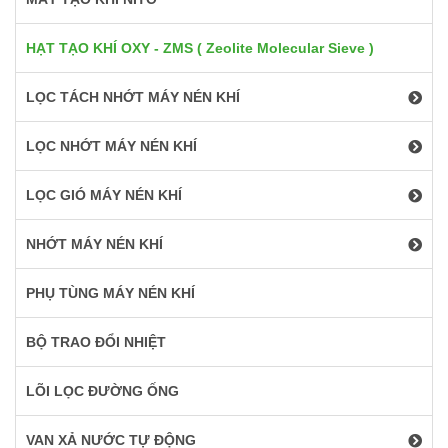
HẠT TẠO KHÍ OXY - ZMS ( Zeolite Molecular Sieve )
LỌC TÁCH NHỚT MÁY NÉN KHÍ
LỌC NHỚT MÁY NÉN KHÍ
LỌC GIÓ MÁY NÉN KHÍ
NHỚT MÁY NÉN KHÍ
PHỤ TÙNG MÁY NÉN KHÍ
BỘ TRAO ĐỔI NHIỆT
LÕI LỌC ĐƯỜNG ỐNG
VAN XẢ NƯỚC TỰ ĐỘNG