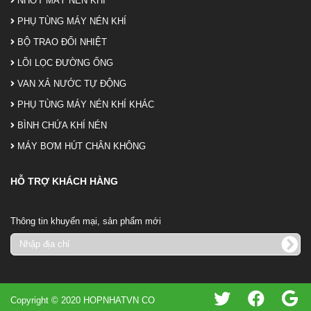
NHỚT MÁY NÉN KHÍ
PHỤ TÙNG MÁY NÉN KHÍ
BỘ TRAO ĐỔI NHIỆT
LÕI LỌC ĐƯỜNG ỐNG
VAN XẢ NƯỚC TỰ ĐỘNG
PHỤ TÙNG MÁY NÉN KHÍ KHÁC
BÌNH CHỨA KHÍ NÉN
MÁY BƠM HÚT CHÂN KHÔNG
HỖ TRỢ KHÁCH HÀNG
Thông tin khuyến mại, sản phẩm mới
Copyright © 2020 HOPNHATVN CO