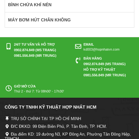
BÌNH CHỨA KHÍ NÉN
MÁY BƠM HÚT CHÂN KHÔNG
24/7 TƯ VẤN VÀ HỖ TRỢ
EMAIL
kd003@hopnhatvn.com
0902.874.849 (MS TRANG)
0981.556.849 (MR TRUNG)
BÁN HÀNG
0902.874.849 (MS TRANG)
HỖ TRỢ KỸ THUẬT
0981.556.849 (MR TRUNG)
GIỜ MỞ CỬA
Thứ 2 - thứ 7: Từ 08h00' - 17h30'
CÔNG TY TNHH KỸ THUẬT HỢP NHẤT HCM
TRỤ SỞ CHÍNH TẠI TP HỒ CHÍ MINH
Đ/C ĐKKD: 99 Điện Biên Phủ, P. Tân Định, TP. HCM.
Địa điểm KD: 19 đường N3, KP Đông An, Phường Tân Đông Hiệp,
TPHCM