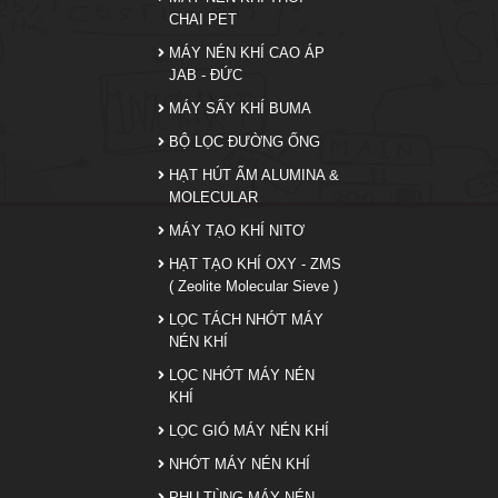
CHAI PET
MÁY NÉN KHÍ CAO ÁP
JAB - ĐỨC
MÁY SẤY KHÍ BUMA
BỘ LỌC ĐƯỜNG ỐNG
HẠT HÚT ẨM ALUMINA &
MOLECULAR
MÁY TẠO KHÍ NITƠ
HẠT TẠO KHÍ OXY - ZMS
( Zeolite Molecular Sieve )
LỌC TÁCH NHỚT MÁY
NÉN KHÍ
LỌC NHỚT MÁY NÉN
KHÍ
LỌC GIÓ MÁY NÉN KHÍ
NHỚT MÁY NÉN KHÍ
PHỤ TÙNG MÁY NÉN