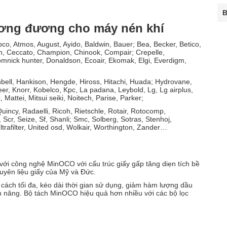
B
tương đương cho máy nén khí
opco, Atmos, August, Ayido, Baldwin, Bauer; Bea, Becker, Betico,
sch, Ceccato, Champion, Chinook, Compair; Crepelle,
mnick hunter, Donaldson, Ecoair, Ekomak, Elgi, Everdigm,
nbell, Hankison, Hengde, Hiross, Hitachi, Huada; Hydrovane,
eer, Knorr, Kobelco, Kpc, La padana, Leybold, Lg, Lg airplus,
ttei, Mitsui seiki, Noitech, Parise, Parker;
incy, Radaelli, Ricoh, Rietschle, Rotair, Rotocomp,
r, Seize, Sf, Shanli; Smc, Solberg, Sotras, Stenhoj,
rafilter, United osd, Wolkair, Worthington, Zander…
 với công nghệ MinOCO với cấu trúc giấy gấp tăng diẹn tích bề
guyên liệu giấy của Mỹ và Đức.
ách tối đa, kéo dài thời gian sử dụng, giảm hàm lượng dầu
iện năng. Bộ tách MinOCO hiệu quả hơn nhiều với các bộ lọc