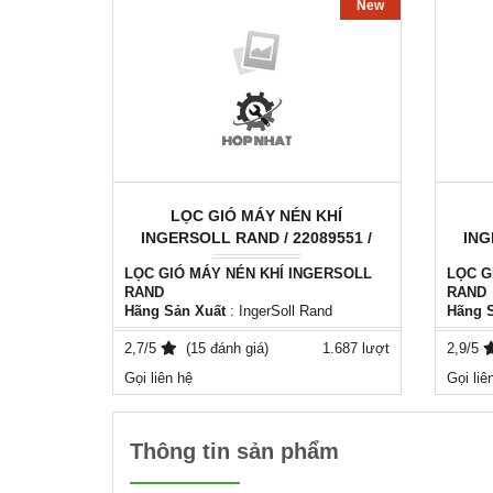
New
LỌC GIÓ MÁY NÉN KHÍ
INGERSOLL RAND / 22089551 /
ING
SA 6064
LỌC GIÓ MÁY NÉN KHÍ INGERSOLL
LỌC G
RAND
RAND
Hãng Sản Xuất
: IngerSoll Rand
Hãng 
Mã Số :
22089551 / SA 6064
Mã S
Xuất Xứ
2,7/5
: Italy - EU
(15 đánh giá)
1.687 lượt
Xuất 
2,9/5
Phụ tùng máy nén khí thay thế chính
Phụ tù
Gọi liên hệ
Gọi liê
hãng hoặc ( tương đương ) cho các
hãng h
dòng máy nén khí , từ ( 4000h - 8000h ) .
dòng má
Để được tư vấn cũng như hình ảnh thực
Để đượ
tế vui lòng liên hệ với chúng tôi.
tế vui 
Thông tin sản phẩm
Mobile : ( 0981556849 )
Zalo : ( 0981556849 )