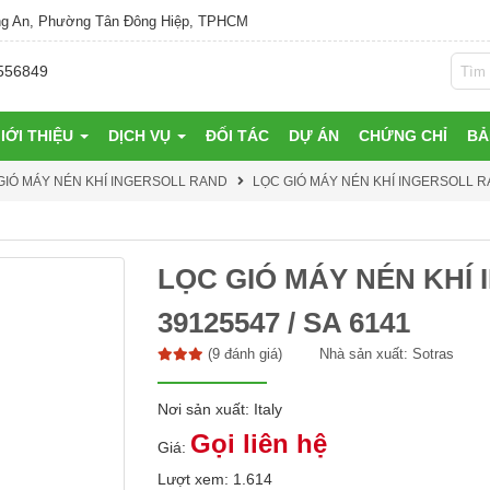
g An, Phường Tân Đông Hiệp, TPHCM
556849
IỚI THIỆU
DỊCH VỤ
ĐỐI TÁC
DỰ ÁN
CHỨNG CHỈ
BẢ
GIÓ MÁY NÉN KHÍ INGERSOLL RAND
LỌC GIÓ MÁY NÉN KHÍ INGERSOLL RAN
LỌC GIÓ MÁY NÉN KHÍ 
39125547 / SA 6141
(9 đánh giá)
Nhà sản xuất:
Sotras
Nơi sản xuất: Italy
Gọi liên hệ
Giá:
Lượt xem: 1.614