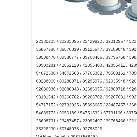
22130223 / 22203095 / 23429822 / 32012957 / 32
36867786 / 36876019 / 39125547 / 39189048 / 39
39588470 / 39588777 / 39708466 / 39796768 / 39
39903281 / 42852129 / 42855403 / 42855411 / 42
54672530 / 54672563 / 67765362 / 70509161 / 70
89288969 / 89288971 / 89295976 / 92035948 / 92
92686930 / 92686948 / 92686955 / 92888718 / 92
93191542 / 99266702 / 99266702 / 99267031 / 99
54717152 / 92793025 / 35393685 / 23487457 / 36
54689773 / 9056189 / 54751532 / 67731166 / 3975
23698731 / 23487457 / 23092497 / 39768466 / 22
35326230 / 50748078 / 92793025 .
Vui lòng liên hệ ( 0981556849 )