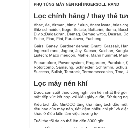
PHỤ TÙNG MÁY NÉN KHÍ INGERSOLL RAND
Lọc chính hãng / thay thế 
Abac, Ae, Airman, Almig / alup, Anest iwata, Atlas c
Blitz schneider, Boge, Bolaite, Bottarini, Buma, Bu
D.v.p.;Dalgakiran, Demag, Demag wittig, Desran, Do
Feihe, Fiac, Fini; Furakawa, Fusheng;
Gairs, Ganey, Gardner denver, Gnutti, Grassair, Ha
Ingersoll rand, Jaguar, Joy, Kaeser, Kaishan, Kangk
Liutech; Maco meudon, Mahle, Mann hummel, Mark, Ma
Pneumofore, Power system, Progarden; Purolator, Qu
Rotorcomp, Samsung, Schneider, Schramm, Schulz, Sc
Success, Sullair, Tamrock, Termomeccanica, Tmc, Ult
Lọc máy nén khí
Được sản suất theo công nghị tiên tiến nhất thế gới
mặt tiếp xúc kết hợp với kiểu giấy cuốn, Sử dụng n
Kiểu tách dầu MinOCO tăng khả năng tách dầu một c
tiêu hao của máy nén, tiết kiệm nhiều chi phí và đ
khác ở điều kiện làm việc trương tự
Tuổi thọ tối đa có thể lên đến 8000 giờ.