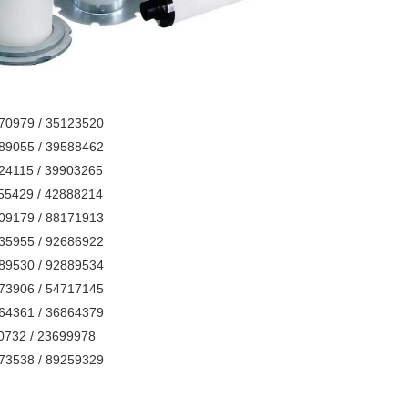
170979 / 35123520
189055 / 39588462
824115 / 39903265
855429 / 42888214
509179 / 88171913
035955 / 92686922
889530 / 92889534
273906 / 54717145
864361 / 36864379
0732 / 23699978
173538 / 89259329