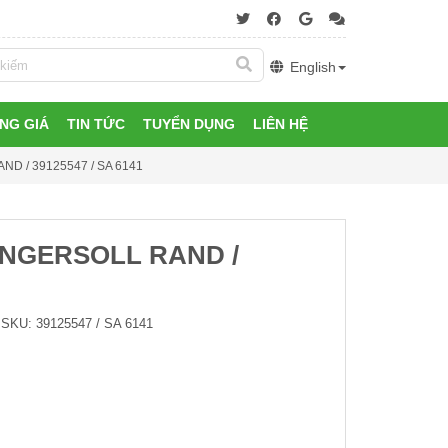
English
NG GIÁ
TIN TỨC
TUYỂN DỤNG
LIÊN HỆ
D / 39125547 / SA 6141
INGERSOLL RAND /
SKU:
39125547 / SA 6141