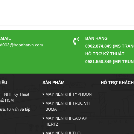
EMAIL
BÁN HÀNG
kd003@hopnhatvn.com
0902.874.849 (MS TRAN
HỖ TRỢ KỸ THUẬT
0981.556.849 (MR TRUN
HIỆU
SẢN PHẨM
HỖ TRỢ KHÁCH
y TNHH Kỹ Thuật
MÁY NÉN KHÍ TYPHOON
hất HCM
MÁY NÉN KHÍ TRỤC VÍT
ữa, tư vấn và lắp
BUMA
MÁY NÉN KHÍ CAO ÁP
HERTZ
MÁY NÉN KHÍ THỔI