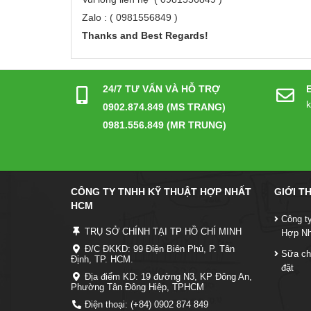
Zalo : ( 0981556849 )
Thanks and Best Regards!
24/7 TƯ VẤN VÀ HỖ TRỢ
0902.874.849 (MS TRANG)
0981.556.849 (MR TRUNG)
CÔNG TY TNHH KỸ THUẬT HỢP NHẤT
GIỚI T
HCM
Công t
TRỤ SỞ CHÍNH TẠI TP HỒ CHÍ MINH
Hợp N
Đ/C ĐKKD: 99 Điện Biên Phủ, P. Tân
Sữa ch
Định, TP. HCM.
đặt
Địa điểm KD: 19 đường N3, KP Đông An,
Phường Tân Đông Hiệp, TPHCM
Điện thoại: (+84) 0902 874 849