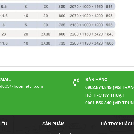
EMAIL
BÁN HÀNG
kd003@hopnhatvn.com
0902.874.849 (MS TRAN
HỖ TRỢ KỸ THUẬT
0981.556.849 (MR TRUN
HIỆU
SẢN PHẨM
HỖ TRỢ KHÁCH