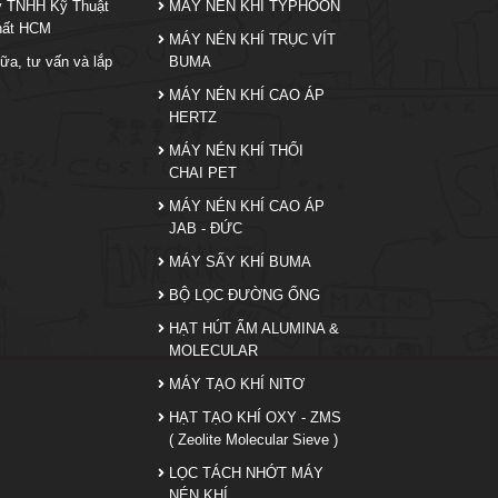
y TNHH Kỹ Thuật
MÁY NÉN KHÍ TYPHOON
hất HCM
MÁY NÉN KHÍ TRỤC VÍT
ữa, tư vấn và lắp
BUMA
MÁY NÉN KHÍ CAO ÁP
HERTZ
MÁY NÉN KHÍ THỔI
CHAI PET
MÁY NÉN KHÍ CAO ÁP
JAB - ĐỨC
MÁY SẤY KHÍ BUMA
BỘ LỌC ĐƯỜNG ỐNG
HẠT HÚT ẨM ALUMINA &
MOLECULAR
MÁY TẠO KHÍ NITƠ
HẠT TẠO KHÍ OXY - ZMS
( Zeolite Molecular Sieve )
LỌC TÁCH NHỚT MÁY
NÉN KHÍ