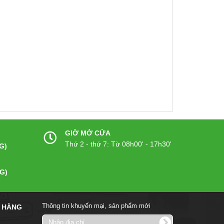
GIỜ MỞ CỬA
Thứ 2 - thứ 7: Từ 08h00' - 17h30'
G)
G)
Thông tin khuyến mại, sản phẩm mới
 HÀNG