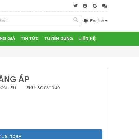
English
NG GIÁ
TIN TỨC
TUYỂN DỤNG
LIÊN HỆ
TĂNG ÁP
ON - EU
SKU:
BC-08/10-40
mua ngay