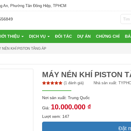
g An, Phường Tân Đông Hiệp, TPHCM
556849
IỚI THIỆU
DỊCH VỤ
ĐỐI TÁC
DỰ ÁN
CHỨNG CHỈ
BẢ
 NÉN KHÍ PISTON TĂNG ÁP
MÁY NÉN KHÍ PISTON 
(1 đánh giá)
Nhà sản xuất:
TYPHO
Nơi sản xuất: Trung Quốc
10.000.000 ₫
Giá:
Lượt xem: 147
Đặt 