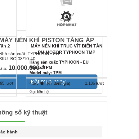
MÁY NÉN KHÍ PISTON TĂNG ÁP
Tần 2
MÁY NÉN KHÍ TRỤC VÍT BIẾN TẦN
MÁY NÉ
PM MOTOR TYPHOON TMP
CỐ ĐỊ
Nhà sản xuất:
TYPHOON - EU
SERIES
SKU:
BC-08/10-40
Hãng sản xuất: TYPHOON - EU
Hãng sản
10.000.000 ₫
Mã số: TPM
Mã số: T
Giá:
Model máy: TPM
Model má
Đặt mua ngay
95 lượt
4,5/5
(47 đánh giá)
1.186 lượt
5,0/5
Gọi liên hệ
Gọi liên h
hông số kỹ thuật
ảo hành