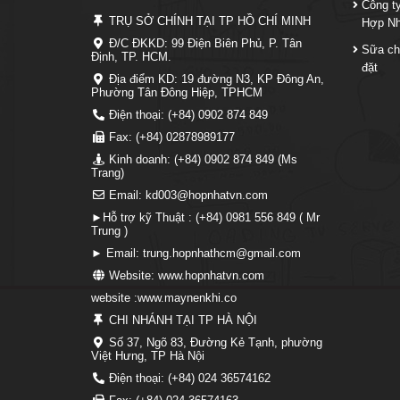
Công t
TRỤ SỞ CHÍNH TẠI TP HỒ CHÍ MINH
Hợp N
Đ/C ĐKKD: 99 Điện Biên Phủ, P. Tân
Sữa ch
Định, TP. HCM.
đặt
Địa điểm KD: 19 đường N3, KP Đông An,
Phường Tân Đông Hiệp, TPHCM
Điện thoại: (+84) 0902 874 849
Fax: (+84) 02878989177
Kinh doanh: (+84) 0902 874 849 (Ms
Trang)
Email: kd003@hopnhatvn.com
►Hỗ trợ kỹ Thuật : (+84) 0981 556 849 ( Mr
Trung )
► Email: trung.hopnhathcm@gmail.com
Website: www.hopnhatvn.com
website :www.maynenkhi.co
CHI NHÁNH TẠI TP HÀ NỘI
Số 37, Ngõ 83, Đường Kẻ Tạnh, phường
Việt Hưng, TP Hà Nội
Điện thoại: (+84) 024 36574162