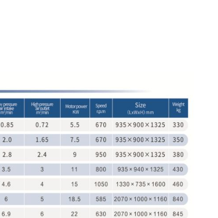
chứa khí nén 350 - 500L
hợp cho những nhà máy, phân
ẹp, Gara ôtô, Lắt laser...
: TPMTD
ản xuất: TYPHOON - EU