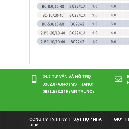
24/7 TƯ VẤN VÀ HỖ TRỢ
0902.874.849 (MS TRANG)
0981.556.849 (MR TRUNG)
CÔNG TY TNHH KỸ THUẬT HỢP NHẤT
GIỚI T
HCM