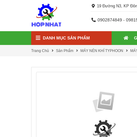
19 Đường N3, KP Đôn
0902874849 - 0981
DANH MỤC SẢN PHẨM
G
Trang Chủ
Sản Phẩm
MÁY NÉN KHÍ TYPHOON
MÁY