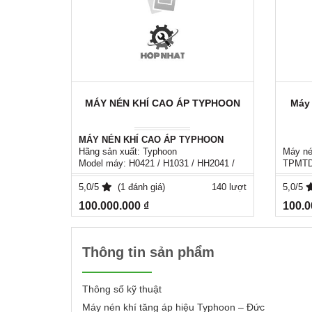
MÁY NÉN KHÍ CAO ÁP TYPHOON
Máy 
MÁY NÉN KHÍ CAO ÁP TYPHOON
Hãng sản xuất: Typhoon
Máy nén
Model máy: H0421 / H1031 / HH2041 /
TPMTD 
H0221A / HH2541 / HH1031 / H1041 /
- Công
H0221 / 20T4 / H20T4 / H20T6
5,0/5
(1 đánh giá)
140 lượt
(30HP
5,0/5
Dòng máy: Máy nén khí cao áp (High
- Áp lự
100.000.000 ₫
100.0
Pressure Air Compressor)
15Kg/
- Lưu l
- Giải 
TÍNH NĂNG NỔI BẬT
- Nhiệt
Thông tin sản phẩm
- Điện
Áp suất cao, vận hành ổn định
- Phươ
Đa dạng model, đáp ứng nhiều nhu cầu
PID ..
sử dụng
Thông số kỹ thuật
- Tích 
Hiệu suất làm việc bền bỉ, liên tục
3-5 oC
Máy nén khí tăng áp hiệu Typhoon – Đức
Thiết kế chắc chắn, độ bền cao