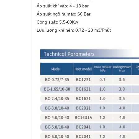
- Bình 
Phù hợp hệ thống khí nén công nghiệp
Áp suất khí vào: 4 - 13 bar
- Phù 
và thổi chai PET
xưởng h
Áp suất ngõ ra max: 60 Bar
Tiết kiệm chi phí vận hành, dễ bảo trì
Mã số
Công suất: 5.5-60Kw
Hãng s
Lưu lượng khí nén: 0.72 - 20 m3/Phút