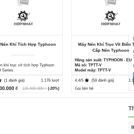
Nén Khí Tích Hợp Typhoon
Máy Nén Khí Trục Vít Biến 
Cấp Nén Typhoon
Hãng sản xuất: TYPHOON - EU
 khí trục vít tích hợp Typhoon
Mã số: TPTT-V
Series.
Model máy: TPTT-V
 suất: từ 5.5 KW (7.5HP) - 22 KW
)
(1 đánh giá)
1.176 lượt
4,4/5
(59 đánh giá)
1.0
c làm việc: 4.5Kg/cm2 -
00.000 ₫
125.000.000 ₫
(-20%)
Gọi liên hệ
cm2
ượng : từ 0.3 - 3.5 m3/min
nhiệt bằng gió
 độ làm việc: 0 - 45 oC
T
 áp : 380V/3pha/50Hz
ng pháp khởi động: Mềm VSD,
hợp máy sấy khí tách nhân lạnh:
B