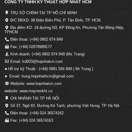
CÔNG TY TNHH KỸ THUẬT HỢP NHẤT HCM
TRỤ SỞ CHÍNH TẠI TP HỒ CHÍ MINH
Đ/C ĐKKD: 99 Điện Biên Phủ, P. Tân Định, TP. HCM.
Địa điểm KD: 19 đường N3, KP Đông An, Phường Tân Đông Hiệp,
TPHCM
Điện thoại: (+84) 0902 874 849
Fax: (+84) 02878989177
Kinh doanh: (+84) 0902 874 849 (Ms Trang)
Email: kd003@hopnhatvn.com
►Hỗ trợ kỹ Thuật : (+84) 0981 556 849 ( Mr Trung )
► Email: trung.hopnhathcm@gmail.com
Website: www.hopnhatvn.com
website :www.maynenkhi.co
CHI NHÁNH TẠI TP HÀ NỘI
Số 37, Ngõ 83, Đường Kẻ Tạnh, phường Việt Hưng, TP Hà Nội
Điện thoại: (+84) 024 36574162
Fax: (+84) 024 36574163