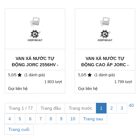
VAN XẢ NƯỚC TỰ
VAN XẢ NƯỚC TỰ
ĐỘNG JORC 2556HV -
ĐỘNG CAO ÁP JORC -
380V
FLUIDRAIN-HP-S
5,0/5
(1 đánh giá)
5,0/5
(1 đánh giá)
1.903 lượt
1.799 lượt
Gọi liên hệ
Gọi liên hệ
40
Trang 1 / 77
Trang đầu
Trang trước
1
2
3
4
5
6
7
8
9
10
Trang sau
Trang cuối