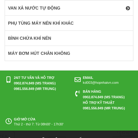
VAN XẢ NƯỚC TỰ ĐỘNG
PHỤ TÙNG MÁY NÉN KHÍ KHÁC
BÌNH CHỨA KHÍ NÉN
MÁY BƠM HÚT CHÂN KHÔNG
24/7 TƯ VẤN VÀ HỖ TRỢ
EMAIL
kd003@hopnhatvn.com
0902.874.849 (MS TRANG)
0981.556.849 (MR TRUNG)
BÁN HÀNG
0902.874.849 (MS TRANG)
HỖ TRỢ KỸ THUẬT
0981.556.849 (MR TRUNG)
GIỜ MỞ CỬA
Thứ 2 - thứ 7: Từ 08h00' - 17h30'