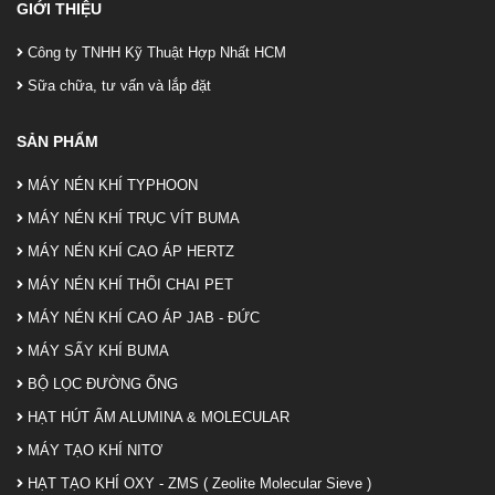
GIỚI THIỆU
Công ty TNHH Kỹ Thuật Hợp Nhất HCM
Sữa chữa, tư vấn và lắp đặt
SẢN PHẨM
MÁY NÉN KHÍ TYPHOON
MÁY NÉN KHÍ TRỤC VÍT BUMA
MÁY NÉN KHÍ CAO ÁP HERTZ
MÁY NÉN KHÍ THỔI CHAI PET
MÁY NÉN KHÍ CAO ÁP JAB - ĐỨC
MÁY SẤY KHÍ BUMA
BỘ LỌC ĐƯỜNG ỐNG
HẠT HÚT ẨM ALUMINA & MOLECULAR
MÁY TẠO KHÍ NITƠ
HẠT TẠO KHÍ OXY - ZMS ( Zeolite Molecular Sieve )