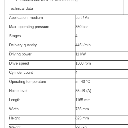
Technical data
Application, medium
Luft / Air
Max. operating pressure
350 bar
Stages
4
Delivery quantity
445 l/min
Driving power
11 kW
Drive speed
1500 rpm
Cylinder count
4
Operating temperature
5 - 40 °C
Noise level
85 dB (A)
Length
1165 mm
Width
735 mm
Height
825 mm
Weight
295 kg