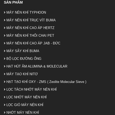
SẢN PHẨM
MÁY NÉN KHÍ TYPHOON
MÁY NÉN KHÍ TRỤC VÍT BUMA
MÁY NÉN KHÍ CAO ÁP HERTZ
MÁY NÉN KHÍ THỔI CHAI PET
MÁY NÉN KHÍ CAO ÁP JAB - ĐỨC
MÁY SẤY KHÍ BUMA
BỘ LỌC ĐƯỜNG ỐNG
HẠT HÚT ẨM ALUMINA & MOLECULAR
MÁY TẠO KHÍ NITƠ
HẠT TẠO KHÍ OXY - ZMS ( Zeolite Molecular Sieve )
LỌC TÁCH NHỚT MÁY NÉN KHÍ
LỌC NHỚT MÁY NÉN KHÍ
LỌC GIÓ MÁY NÉN KHÍ
NHỚT MÁY NÉN KHÍ