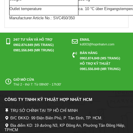
Outlet temperature
ca. 10 °C über Eingangstemper
Manufacturer Article No.:
SVC450/350
24/7 TƯ VẤN VÀ HỖ TRỢ
EMAIL
kd003@hopnhatvn.com
0902.874.849 (MS TRANG)
0981.556.849 (MR TRUNG)
BÁN HÀNG
0902.874.849 (MS TRANG)
HỖ TRỢ KỸ THUẬT
0981.556.849 (MR TRUNG)
GIỜ MỞ CỬA
Thứ 2 - thứ 7: Từ 08h00' - 17h30'
CÔNG TY TNHH KỸ THUẬT HỢP NHẤT HCM
TRỤ SỞ CHÍNH TẠI TP HỒ CHÍ MINH
Đ/C ĐKKD: 99 Điện Biên Phủ, P. Tân Định, TP. HCM.
Địa điểm KD: 19 đường N3, KP Đông An, Phường Tân Đông Hiệp,
TPHCM