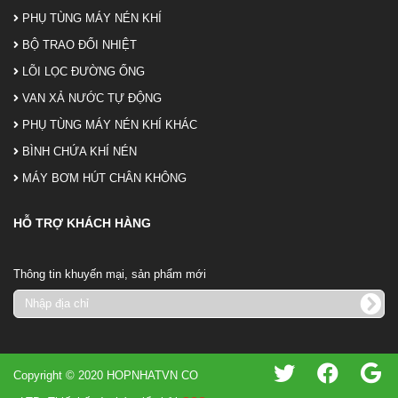
PHỤ TÙNG MÁY NÉN KHÍ
BỘ TRAO ĐỔI NHIỆT
LÕI LỌC ĐƯỜNG ỐNG
VAN XẢ NƯỚC TỰ ĐỘNG
PHỤ TÙNG MÁY NÉN KHÍ KHÁC
BÌNH CHỨA KHÍ NÉN
MÁY BƠM HÚT CHÂN KHÔNG
HỖ TRỢ KHÁCH HÀNG
Thông tin khuyến mại, sản phẩm mới
Copyright © 2020 HOPNHATVN CO