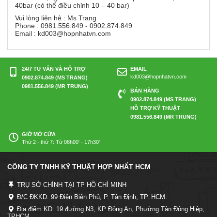
40bar (có thể điều chỉnh 10 – 40 bar)
Vui lòng liên hệ : Ms Trang
Phone : 0981.556.849 - 0902.874.849
Email : kd003@hopnhatvn.com
24/7 TƯ VẤN VÀ HỖ TRỢ
EMAIL
kd003@hopnhatvn.com
0902.874.849 (MS TRANG)
0981.556.849 (MR TRUNG)
BÁN HÀNG
0902.874.849 (MS TRANG)
HỖ TRỢ KỸ THUẬT
0981.556.849 (MR TRUNG)
GIỜ MỞ CỬA
Thứ 2 - thứ 7: Từ 08h00' - 17h30'
CÔNG TY TNHH KỸ THUẬT HỢP NHẤT HCM
TRỤ SỞ CHÍNH TẠI TP HỒ CHÍ MINH
Đ/C ĐKKD: 99 Điện Biên Phủ, P. Tân Định, TP. HCM.
Địa điểm KD: 19 đường N3, KP Đông An, Phường Tân Đông Hiệp,
TPHCM