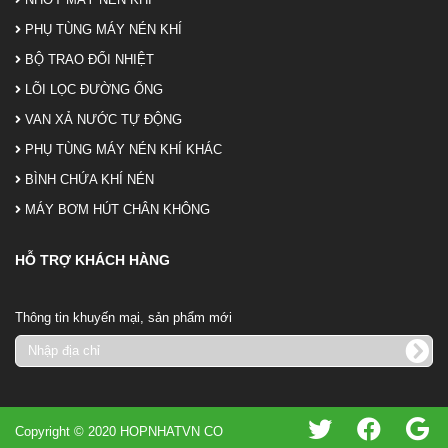
PHỤ TÙNG MÁY NÉN KHÍ
BỘ TRAO ĐỔI NHIỆT
LÕI LỌC ĐƯỜNG ỐNG
VAN XẢ NƯỚC TỰ ĐỘNG
PHỤ TÙNG MÁY NÉN KHÍ KHÁC
BÌNH CHỨA KHÍ NÉN
MÁY BƠM HÚT CHÂN KHÔNG
HỖ TRỢ KHÁCH HÀNG
Thông tin khuyến mại, sản phẩm mới
Copyright © 2020 HOPNHATVN CO