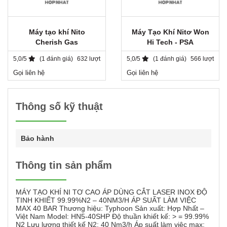
Máy tạo khí Nito
Máy Tạo Khí Nitơ Won
Cherish Gas
Hi Tech - PSA
5,0/5
(1 đánh giá)
632 lượt
5,0/5
(1 đánh giá)
566 lượt
Gọi liên hệ
Gọi liên hệ
Thông số kỹ thuật
Bảo hành
Thông tin sản phẩm
MÁY TẠO KHÍ NI TƠ CAO ÁP DÙNG CẮT LASER INOX ĐỘ
TINH KHIẾT 99.99%N2 – 40NM3/H ÁP SUẤT LÀM VIỆC
MAX 40 BAR Thương hiệu: Typhoon Sản xuất: Hợp Nhất –
Việt Nam Model: HN5-40SHP Độ thuần khiết kế: > = 99.99%
N2 Lưu lượng thiết kế N2: 40 Nm3/h Áp suất làm việc max: