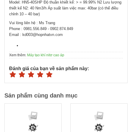
Model: HN5-40SHP Độ thuần khiết kế: > = 99.99% N2 Lưu lượng
thiết kế N2: 40 Nm3/h Áp suất làm việc max: 40bar (có thể điều
chỉnh 10 – 40 bar)
Vui lòng liên hệ : Ms Trang
Phone : 0981.556.849 - 0902.874.849
Email : kd003@hopnhatvn.com
Xem thêm:
Máy tạo khí nitơ cao áp
Đánh giá của bạn về sản phẩm này:
Sản phẩm cùng danh mục