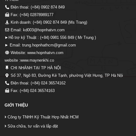
Điện thoại: (+84) 0902 874 849
Fax: (+84) 02878989177
Kinh doanh: (+84) 0902 874 849 (Ms Trang)
Email: kd003@hopnhatvn.com
►Hỗ trợ kỹ Thuật : (+84) 0981 556 849 ( Mr Trung )
► Email: trung.hopnhathcm@gmail.com
Website: www.hopnhatvn.com
website :www.maynenkhi.co
CHI NHÁNH TẠI TP HÀ NỘI
Số 37, Ngõ 83, Đường Kẻ Tạnh, phường Việt Hưng, TP Hà Nội
Điện thoại: (+84) 024 36574162
Fax: (+84) 024 36574163
GIỚI THIỆU
Công ty TNHH Kỹ Thuật Hợp Nhất HCM
Sữa chữa, tư vấn và lắp đặt