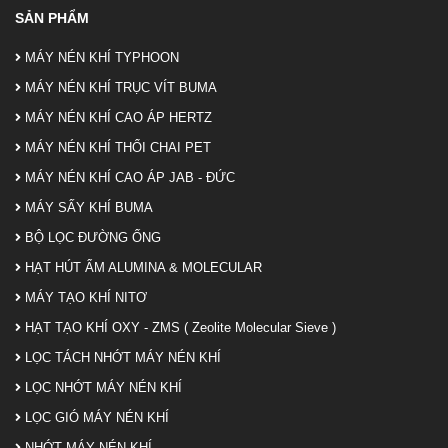
SẢN PHẨM
MÁY NÉN KHÍ TYPHOON
MÁY NÉN KHÍ TRỤC VÍT BUMA
MÁY NÉN KHÍ CAO ÁP HERTZ
MÁY NÉN KHÍ THỔI CHAI PET
MÁY NÉN KHÍ CAO ÁP JAB - ĐỨC
MÁY SẤY KHÍ BUMA
BỘ LỌC ĐƯỜNG ỐNG
HẠT HÚT ẨM ALUMINA & MOLECULAR
MÁY TẠO KHÍ NITƠ
HẠT TẠO KHÍ OXY - ZMS ( Zeolite Molecular Sieve )
LỌC TÁCH NHỚT MÁY NÉN KHÍ
LỌC NHỚT MÁY NÉN KHÍ
LỌC GIÓ MÁY NÉN KHÍ
NHỚT MÁY NÉN KHÍ