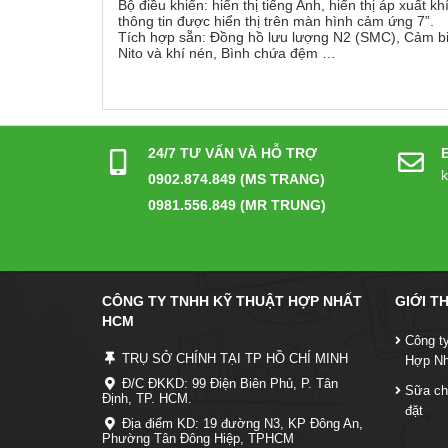
Bộ điều khiển: hiển thị tiếng Anh, hiển thị áp xuất khí
thông tin được hiển thị trên màn hình cảm ứng 7”.
Tích hợp sẵn: Đồng hồ lưu lượng N2 (SMC), Cảm biế
Nito và khí nén, Bình chứa đệm …
24/7 TƯ VẤN VÀ HỖ TRỢ
0902.874.849 (MS TRANG)
0981.556.849 (MR TRUNG)
CÔNG TY TNHH KỸ THUẬT HỢP NHẤT
GIỚI T
HCM
Công t
TRỤ SỞ CHÍNH TẠI TP HỒ CHÍ MINH
Hợp N
Đ/C ĐKKD: 99 Điện Biên Phủ, P. Tân
Sữa ch
Định, TP. HCM.
đặt
Địa điểm KD: 19 đường N3, KP Đông An,
Phường Tân Đông Hiệp, TPHCM