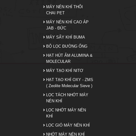
MÁY NÉN KHÍ THỔI
CHAI PET
MÁY NÉN KHÍ CAO ÁP
JAB - ĐỨC
MÁY SẤY KHÍ BUMA
BỘ LỌC ĐƯỜNG ỐNG
HẠT HÚT ẨM ALUMINA &
MOLECULAR
MÁY TẠO KHÍ NITƠ
HẠT TẠO KHÍ OXY - ZMS
( Zeolite Molecular Sieve )
LỌC TÁCH NHỚT MÁY
NÉN KHÍ
LỌC NHỚT MÁY NÉN
KHÍ
LỌC GIÓ MÁY NÉN KHÍ
NHỚT MÁY NÉN KHÍ