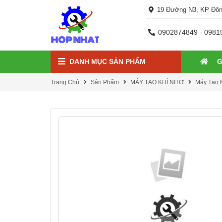
19 Đường N3, KP Đôn
0902874849 - 0981
DANH MỤC SẢN PHẨM
G
Trang Chủ
Sản Phẩm
MÁY TẠO KHÍ NITƠ
Máy Tạo K