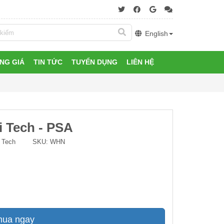
English
NG GIÁ
TIN TỨC
TUYỂN DỤNG
LIÊN HỆ
i Tech - PSA
 Tech
SKU:
WHN
mua ngay