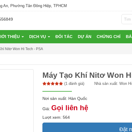
g An, Phường Tân Đông Hiệp, TPHCM
556849
IỚI THIỆU
DỊCH VỤ
ĐỐI TÁC
DỰ ÁN
CHỨNG CHỈ
BẢ
hí Nitơ Won Hi Tech - PSA
Máy Tạo Khí Nitơ Won H
(1 đánh giá)
Nhà sản xuất:
Won Hi
Nơi sản xuất: Hàn Quốc
Gọi liên hệ
Giá:
Lượt xem: 564
Đặt 