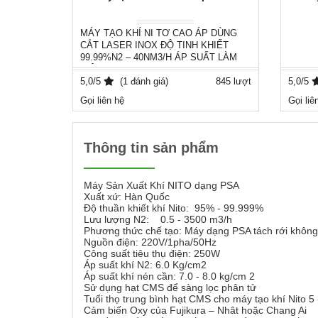
MÁY TẠO KHÍ NI TƠ CAO ÁP DÙNG
CẮT LASER INOX ĐỘ TINH KHIẾT
99.99%N2 – 40NM3/H ÁP SUẤT LÀM
VIỆC MAX 40 BAR Thương hiệu:
Typhoon Sản xuất: Hợp Nhất – Việt Nam
5,0/5
(1 đánh giá)
845 lượt
5,0/5
Model: HN5-40SHP Độ thuần khiết kế: >
Gọi liên hệ
Gọi liê
= 99.99% N2 Lưu lượng thiết kế N2: 40
Nm3/h Áp suất làm việc max: 40bar (có
thể điều chỉnh 10 – 40 bar)
Vui lòng liên hệ : Ms Trang
Thông tin sản phẩm
Phone : 0981.556.849 - 0902.874.849
Email : kd003@hopnhatvn.com
Máy Sản Xuất Khí NITO dạng PSA
Xuất xứ: Hàn Quốc
Độ thuần khiết khí Nito: 95% - 99.999%
Lưu lượng N2: 0.5 - 3500 m3/h
Phương thức chế tạo: Máy dạng PSA tách rới không kh
Nguồn điện: 220V/1pha/50Hz
Công suất tiêu thụ điện: 250W
Áp suất khí N2: 6.0 Kg/cm2
Áp suất khí nén cần: 7.0 - 8.0 kg/cm 2
Sử dụng hạt CMS để sàng lọc phân tử
Tuổi thọ trung bình hạt CMS cho máy tạo khí Nito 5
Cảm biến Oxy của Fujikura – Nhât hoặc Chang Ai