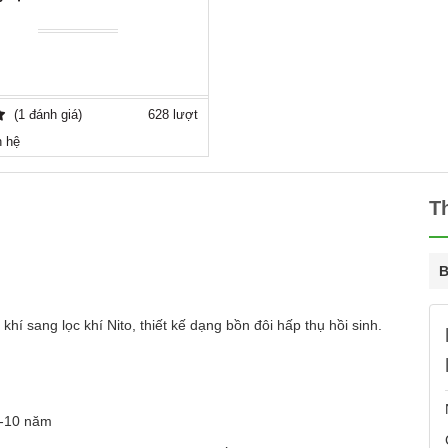
(1 đánh giá)
628 lượt
n hệ
T
B
í sang lọc khí Nito, thiết kế dạng bồn đôi hấp thụ hồi sinh.
 -10 năm