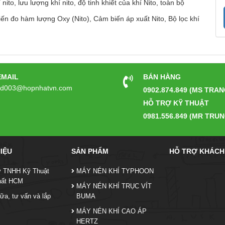
 nito, lưu lượng khí nito, độ tinh khiết của khí Nito, toàn bộ
n đo hàm lượng Oxy (Nito), Cảm biến áp xuất Nito, Bộ lọc khí
EMAIL
BÁN HÀNG
kd003@hopnhatvn.com
0902.874.849 (MS TRAN
HỖ TRỢ KỸ THUẬT
0981.556.849 (MR TRUN
HIỆU
SẢN PHẨM
HỖ TRỢ KHÁCH
y TNHH Kỹ Thuật
MÁY NÉN KHÍ TYPHOON
hất HCM
MÁY NÉN KHÍ TRỤC VÍT
ữa, tư vấn và lắp
BUMA
MÁY NÉN KHÍ CAO ÁP
HERTZ