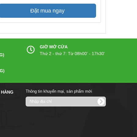
Đặt mua ngay
GIỜ MỞ CỬA
Thứ 2 - thứ 7: Từ 08h00' - 17h30'
G)
G)
Thông tin khuyến mại, sản phẩm mới
 HÀNG