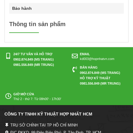
Bảo hành
Thông tin sản phẩm
24/7 TƯ VẤN VÀ HỖ TRỢ
EMAIL
kd003@hopnhatvn.com
0902.874.849 (MS TRANG)
0981.556.849 (MR TRUNG)
BÁN HÀNG
0902.874.849 (MS TRANG)
HỖ TRỢ KỸ THUẬT
0981.556.849 (MR TRUNG)
GIỜ MỞ CỬA
Thứ 2 - thứ 7: Từ 08h00' - 17h30'
CÔNG TY TNHH KỸ THUẬT HỢP NHẤT HCM
TRỤ SỞ CHÍNH TẠI TP HỒ CHÍ MINH
Đ/C ĐKKD: 99 Điện Biên Phủ, P. Tân Định, TP. HCM.