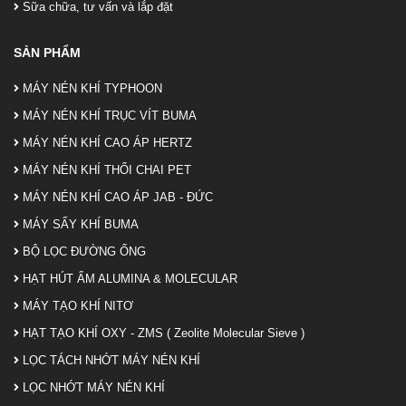
Sữa chữa, tư vấn và lắp đặt
SẢN PHẨM
MÁY NÉN KHÍ TYPHOON
MÁY NÉN KHÍ TRỤC VÍT BUMA
MÁY NÉN KHÍ CAO ÁP HERTZ
MÁY NÉN KHÍ THỔI CHAI PET
MÁY NÉN KHÍ CAO ÁP JAB - ĐỨC
MÁY SẤY KHÍ BUMA
BỘ LỌC ĐƯỜNG ỐNG
HẠT HÚT ẨM ALUMINA & MOLECULAR
MÁY TẠO KHÍ NITƠ
HẠT TẠO KHÍ OXY - ZMS ( Zeolite Molecular Sieve )
LỌC TÁCH NHỚT MÁY NÉN KHÍ
LỌC NHỚT MÁY NÉN KHÍ