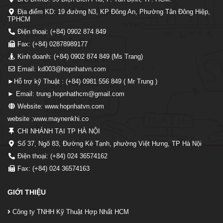
Địa điểm KD: 19 đường N3, KP Đông An, Phường Tân Đông Hiệp,
TPHCM
Điện thoại: (+84) 0902 874 849
Fax: (+84) 02878989177
Kinh doanh: (+84) 0902 874 849 (Ms Trang)
Email: kd003@hopnhatvn.com
►Hỗ trợ kỹ Thuật : (+84) 0981 556 849 ( Mr Trung )
► Email: trung.hopnhathcm@gmail.com
Website: www.hopnhatvn.com
website :www.maynenkhi.co
CHI NHÁNH TẠI TP HÀ NỘI
Số 37, Ngõ 83, Đường Kẻ Tạnh, phường Việt Hưng, TP Hà Nội
Điện thoại: (+84) 024 36574162
Fax: (+84) 024 36574163
GIỚI THIỆU
Công ty TNHH Kỹ Thuật Hợp Nhất HCM