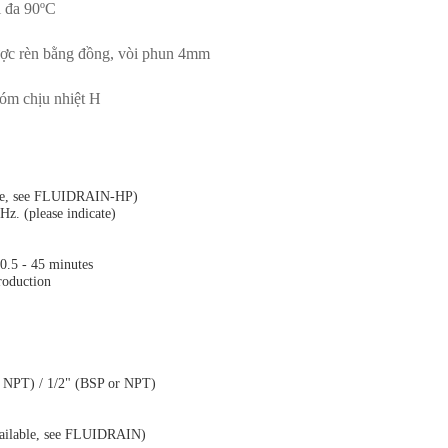
i
đ
a 90
º
C
ợ
c r
è
n b
ằ
ng
đồ
ng, v
ò
i phun 4mm
óm ch
ị
u nhi
ệ
t H
ble, see FLUIDRAIN-HP)
 (please indicate)
.5 - 45 minutes
roduction
PT) / 1/2" (BSP or NPT)
ailable, see FLUIDRAIN)