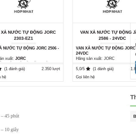
 XẢ NƯỚC TỰ ĐỘNG JORC
VAN XẢ NƯỚC TỰ ĐỘNG 
2303-EZ1
2586 - 24VDC
Ả NƯỚC TỰ ĐỘNG JORC 2506 -
VAN XẢ NƯỚC TỰ ĐỘNG JORC 2
24VDC
ản xuất:
JORC
Hãng sản xuất: JORC
Ả NƯỚC CÓ CÀI ĐẶT THỜI
Mã số: JORC 2586
XẢ
(1 đánh giá)
2.350 lượt
Model: FLUIDRAIN-COMBO
5,0/5
(1 đánh giá)
1.8
:
FLUIDRAIN-COMBO
Mã số sản phẩm: 2586
n hệ
Gọi liên hệ
n phẩm:
2506
Kết nối ren: 1/2'' (21mm)
an nghỉ (OFF time): 0,5 – 45 phút
Áp làm việc max: 16 bar
an xả (ON time): 0,5 - 10 giây
Điện áp: 24V
 việc max: 16 bar
T
p: 230V
 ren: 1/2'' (21mm)
o: Máy sấy khí, Bình chứa khí
 lọc trên đường ống, ......
 – 45 phút
B
 – 10 giây