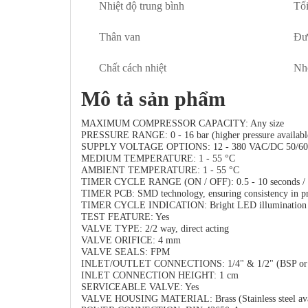
Nhi
ệ
t
độ
trung b
ì
nh
T
ố
Thân van
Đư
Ch
ấ
t c
á
ch nhi
ệ
t
Nh
Mô tả sản phẩm
MAXIMUM COMPRESSOR CAPACITY: Any size
PRESSURE RANGE: 0 - 16 bar (higher pressure availa
SUPPLY VOLTAGE OPTIONS: 12 - 380 VAC/DC 50/60Hz.
MEDIUM TEMPERATURE: 1 - 55 °C
AMBIENT TEMPERATURE: 1 - 55 °C
TIMER CYCLE RANGE (ON / OFF): 0.5 - 10 seconds / 0
TIMER PCB: SMD technology, ensuring consistency in p
TIMER CYCLE INDICATION: Bright LED illumination
TEST FEATURE: Yes
VALVE TYPE: 2/2 way, direct acting
VALVE ORIFICE: 4 mm
VALVE SEALS: FPM
INLET/OUTLET CONNECTIONS: 1/4" & 1/2" (BSP or N
INLET CONNECTION HEIGHT: 1 cm
SERVICEABLE VALVE: Yes
VALVE HOUSING MATERIAL: Brass (Stainless steel av