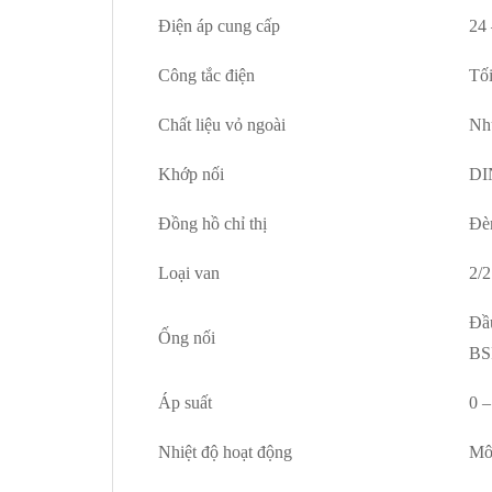
Đ
i
ệ
n
á
p cung c
ấ
p
24
Công t
ắ
c
đ
i
ệ
n
T
ố
Ch
ấ
t li
ệ
u v
ỏ
ngo
à
i
Nh
Kh
ớ
p n
ố
i
DI
Đồ
ng h
ồ
ch
ỉ
th
ị
Đ
è
Lo
ạ
i van
2/2
Đầ
Ố
ng n
ố
i
BS
Áp su
ấ
t
0 
Nhi
ệ
t
độ
ho
ạ
t
độ
ng
Môi