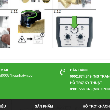
EMAIL
BÁN HÀNG
kd003@hopnhatvn.com
0902.874.849 (MS TRAN
HỖ TRỢ KỸ THUẬT
0981.556.849 (MR TRUN
HIỆU
SẢN PHẨM
HỖ TRỢ KHÁCH