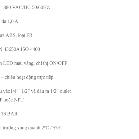
 – 380 VAC/DC 50/60Hz.
i
đ
a 1,0 A.
ự
a ABS, lo
ạ
i FR
N 43650A ISO 4400
n LED m
à
u v
à
ng, ch
ỉ
th
ị
ON/OFF
 – chi
ề
u ho
ạ
t
độ
ng tr
ự
c ti
ế
p
u v
à
o1/4
”
+1/2
”
v
à
đầ
u ra 1/2
”
outlet
P ho
ặ
c NPT
– 16 BAR
 tr
ườ
ng xung quanh 2
º
C / 55
º
C