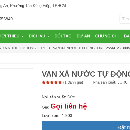
g An, Phường Tân Đông Hiệp, TPHCM
556849
IỚI THIỆU
DỊCH VỤ
ĐỐI TÁC
DỰ ÁN
CHỨNG CHỈ
BẢ
N XẢ NƯỚC TỰ ĐỘNG JORC
VAN XẢ NƯỚC TỰ ĐỘNG JORC 2556HV - 380
VAN XẢ NƯỚC TỰ ĐỘNG 
(1 đánh giá)
Nhà sản xuất:
JORC
Nơi sản xuất: Đức
Gọi liên hệ
Giá:
Lượt xem: 1.903
Đặt 