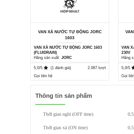
VAN XẢ NƯỚC TỰ ĐỘNG JORC
VAN
1603
VAN XẢ NƯỚC TỰ ĐỘNG JORC 1603
VAN X
(FLUIDRAIN)
230V
Hãng sản xuất:
JORC
Hãng s
Mã số: JORC 1603
VAN X
VAN XẢ NƯỚC TỰ ĐỘNG CÓ CÀI ĐẶT
5,0/5
(1 đánh giá)
2.087 lượt
GIAN 
5,0/5
THỜI GIAN
Model
Gọi liên hệ
Gọi liê
Model:
FLUIDRAIN
Mã sả
Thời gian nghỉ (OFF time): 0,5 – 45 phút
Thời gi
Thời gian xả (ON time): 0,5 - 10 giây
Thời gi
Áp làm việc max: 16 bar
Áp làm
Thông tin sản phẩm
Điện áp: 230V
Điện á
Kết nối ren: 1/2'' (21mm)
Kết nối
Lắp cho: Máy sấy khí, Bình chứa khí
Lắp ch
nén, Bộ lọc trên đường ống, ......
nén, Bộ
Th
ờ
i gian ngh
ỉ
(OFF time)
0,5
Th
ờ
i gian x
ả
(ON time)
0,5