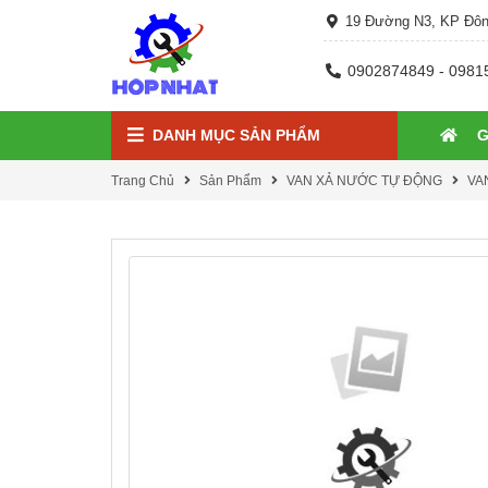
19 Đường N3, KP Đôn
0902874849 - 0981
DANH MỤC SẢN PHẨM
G
Trang Chủ
Sản Phẩm
VAN XẢ NƯỚC TỰ ĐỘNG
VA