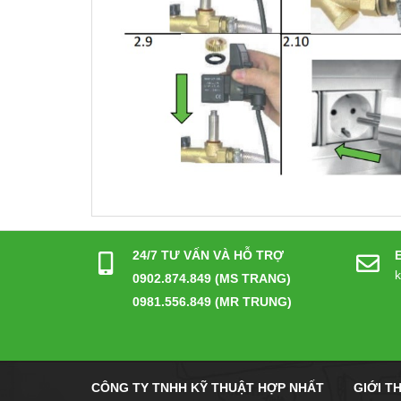
24/7 TƯ VẤN VÀ HỖ TRỢ
0902.874.849 (MS TRANG)
0981.556.849 (MR TRUNG)
CÔNG TY TNHH KỸ THUẬT HỢP NHẤT
GIỚI T