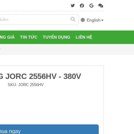
English
NG GIÁ
TIN TỨC
TUYỂN DỤNG
LIÊN HỆ
V
JORC 2556HV - 380V
SKU:
JORC 2556HV
mua ngay