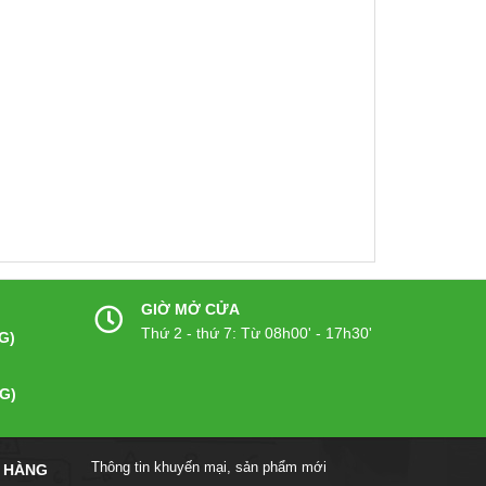
GIỜ MỞ CỬA
Thứ 2 - thứ 7: Từ 08h00' - 17h30'
G)
G)
Thông tin khuyến mại, sản phẩm mới
 HÀNG