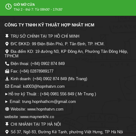
GIỜ MỞ CỬA
Thứ 2 - thứ 7: Từ 08h00' - 17h30'
CÔNG TY TNHH KỸ THUẬT HỢP NHẤT HCM
TRỤ SỞ CHÍNH TẠI TP HỒ CHÍ MINH
Đ/C ĐKKD: 99 Điện Biên Phủ, P. Tân Định, TP. HCM.
Địa điểm KD: 19 đường N3, KP Đông An, Phường Tân Đông Hiệp,
TPHCM
Điện thoại: (+84) 0902 874 849
Fax: (+84) 02878989177
Kinh doanh: (+84) 0902 874 849 (Ms Trang)
Email: kd003@hopnhatvn.com
►Hỗ trợ kỹ Thuật : (+84) 0981 556 849 ( Mr Trung )
► Email: trung.hopnhathcm@gmail.com
Website: www.hopnhatvn.com
website :www.maynenkhi.co
CHI NHÁNH TẠI TP HÀ NỘI
Số 37, Ngõ 83, Đường Kẻ Tạnh, phường Việt Hưng, TP Hà Nội