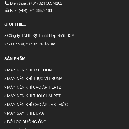
Điện thoại: (+84) 024 36574162
Fax: (+84) 024 36574163
GIỚI THIỆU
Công ty TNHH Kỹ Thuật Hợp Nhất HCM
Sữa chữa, tư vấn và lắp đặt
SẢN PHẨM
MÁY NÉN KHÍ TYPHOON
MÁY NÉN KHÍ TRỤC VÍT BUMA
MÁY NÉN KHÍ CAO ÁP HERTZ
MÁY NÉN KHÍ THỔI CHAI PET
MÁY NÉN KHÍ CAO ÁP JAB - ĐỨC
MÁY SẤY KHÍ BUMA
BỘ LỌC ĐƯỜNG ỐNG