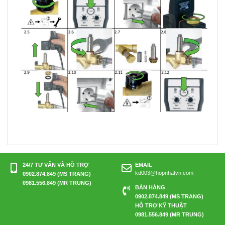
24/7 TƯ VẤN VÀ HỖ TRỢ
EMAIL
kd003@hopnhatvn.com
0902.874.849 (MS TRANG)
0981.556.849 (MR TRUNG)
BÁN HÀNG
0902.874.849 (MS TRANG)
HỖ TRỢ KỸ THUẬT
0981.556.849 (MR TRUNG)