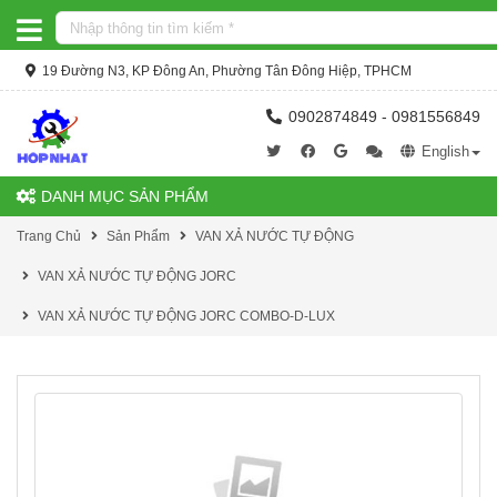
19 Đường N3, KP Đông An, Phường Tân Đông Hiệp, TPHCM
0902874849 - 0981556849
English
DANH MỤC SẢN PHẨM
Trang Chủ
Sản Phẩm
VAN XẢ NƯỚC TỰ ĐỘNG
VAN XẢ NƯỚC TỰ ĐỘNG JORC
VAN XẢ NƯỚC TỰ ĐỘNG JORC COMBO-D-LUX