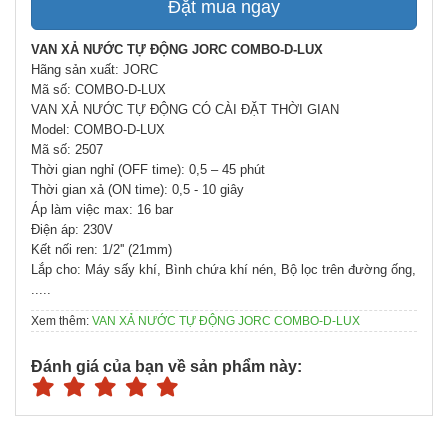
Đặt mua ngay
VAN XẢ NƯỚC TỰ ĐỘNG JORC COMBO-D-LUX
Hãng sản xuất: JORC
Mã số: COMBO-D-LUX
VAN XẢ NƯỚC TỰ ĐỘNG CÓ CÀI ĐẶT THỜI GIAN
Model: COMBO-D-LUX
Mã số: 2507
Thời gian nghỉ (OFF time): 0,5 – 45 phút
Thời gian xả (ON time): 0,5 - 10 giây
Áp làm việc max: 16 bar
Điện áp: 230V
Kết nối ren: 1/2'' (21mm)
Lắp cho: Máy sấy khí, Bình chứa khí nén, Bộ lọc trên đường ống,
.....
Xem thêm:
VAN XẢ NƯỚC TỰ ĐỘNG JORC COMBO-D-LUX
Đánh giá của bạn về sản phẩm này: