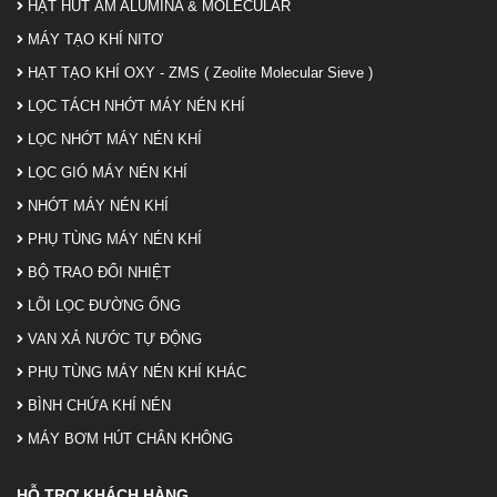
HẠT HÚT ẨM ALUMINA & MOLECULAR
MÁY TẠO KHÍ NITƠ
HẠT TẠO KHÍ OXY - ZMS ( Zeolite Molecular Sieve )
LỌC TÁCH NHỚT MÁY NÉN KHÍ
LỌC NHỚT MÁY NÉN KHÍ
LỌC GIÓ MÁY NÉN KHÍ
NHỚT MÁY NÉN KHÍ
PHỤ TÙNG MÁY NÉN KHÍ
BỘ TRAO ĐỔI NHIỆT
LÕI LỌC ĐƯỜNG ỐNG
VAN XẢ NƯỚC TỰ ĐỘNG
PHỤ TÙNG MÁY NÉN KHÍ KHÁC
BÌNH CHỨA KHÍ NÉN
MÁY BƠM HÚT CHÂN KHÔNG
HỖ TRỢ KHÁCH HÀNG