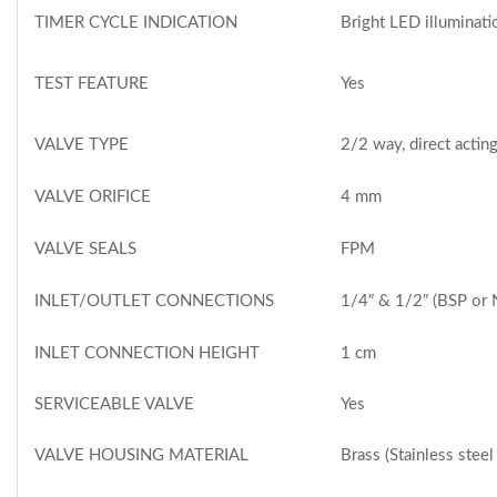
TIMER CYCLE INDICATION
Bright LED illuminati
TEST FEATURE
Yes
VALVE TYPE
2/2 way, direct actin
VALVE ORIFICE
4 mm
VALVE SEALS
FPM
″
″
INLET/OUTLET CONNECTIONS
1/4
& 1/2
(BSP or 
INLET CONNECTION HEIGHT
1 cm
SERVICEABLE VALVE
Yes
VALVE HOUSING MATERIAL
Brass (Stainless stee