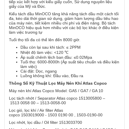
tiếp xúc kết hợp với kiểu giấy cuốn, Sử dụng nguyên liệu
giấy của Mỹ và Đức.
Kiểu tách dầu MinOCO tăng khả năng tách dầu một cách tối
đa, kéo dài thời gian sử dụng, giảm hàm lượng dầu tiêu hao
của máy nén, tiết kiệm nhiều chi phí và điện năng. Bộ tách
MinOCO hiệu quả hơn nhiều với các bộ lọc khác ở điều kiện
làm việc trương tự
Tuổi thọ tối đa có thể lên đến 8000 giờ.
Dầu còn lại sau khi tách: ≤ 2PPM
Nhiệt độ làm việc: <120 ℃
Áp suất chênh lệch ban đầu: ≤0.02Mpa
Tuổi thọ: 6000-8000h (Áp suất tiêu chuẩn và điều kiện
làm việc)
Cài đặt: Dọc, ngang
Luồng không khí: Đầu vào, Đầu ra
Thông Số Kỹ Thuật Lọc Máy Nén Khí Atlas Copco
Máy nén khí Atlas Copco Model: GA5 / GA7 / GA 10
Lọc tách nhớt / Separator Atlas copco 1513005800 –
1513 0058 00 – 1513-0058-00
Lọc gió, lọc khí / Air filter Atlas
copco 1503019000 - 1503 0190 00 , 1503-0190-00
Lọc nhớt, lọc dầu / Oil filter 1513033700