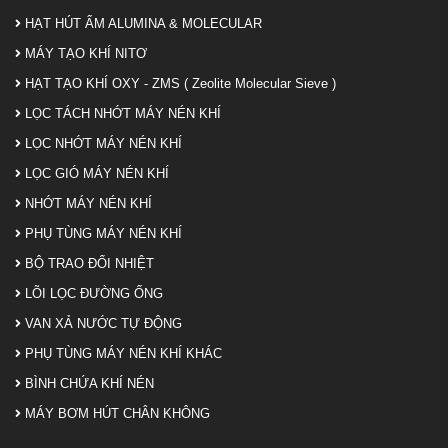
HẠT HÚT ẨM ALUMINA & MOLECULAR
MÁY TẠO KHÍ NITƠ
HẠT TẠO KHÍ OXY - ZMS ( Zeolite Molecular Sieve )
LỌC TÁCH NHỚT MÁY NÉN KHÍ
LỌC NHỚT MÁY NÉN KHÍ
LỌC GIÓ MÁY NÉN KHÍ
NHỚT MÁY NÉN KHÍ
PHỤ TÙNG MÁY NÉN KHÍ
BỘ TRAO ĐỔI NHIỆT
LÕI LỌC ĐƯỜNG ỐNG
VAN XẢ NƯỚC TỰ ĐỘNG
PHỤ TÙNG MÁY NÉN KHÍ KHÁC
BÌNH CHỨA KHÍ NÉN
MÁY BƠM HÚT CHÂN KHÔNG