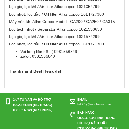
Lọc gió, lọc khí / Air filter Atlas copco 1621054799
Lọc nhớt, lọc dầu / Oil filter Atlas copco 1614727300
Máy nén khí Atlas Copco Model: GA200 / GA250 / GA315
Lọc tách nhớt / Separator Atlas copco 1621938699
Lọc gió, lọc khí / Air filter Atlas copco 1621574299
Lọc nhớt, lọc dầu / Oil filter Atlas copco 1614727300
Vui lòng liên hệ : ( 0981556849 )
Zalo : 0981556849
Thanks and Best Regards!
24/7 TƯ VẤN VÀ HỖ TRỢ
EMAIL
kd003@hopnhatvn.com
0902.874.849 (MS TRANG)
0981.556.849 (MR TRUNG)
BÁN HÀNG
0902.874.849 (MS TRANG)
HỖ TRỢ KỸ THUẬT
0981.556.849 (MR TRUNG)