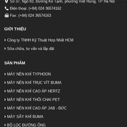
Số 37, Ngõ 83, Đường Kẻ Tạnh, phường Việt Hưng, TP Hà Nội
Điện thoại: (+84) 024 36574162
Fax: (+84) 024 36574163
GIỚI THIỆU
Công ty TNHH Kỹ Thuật Hợp Nhất HCM
Sữa chữa, tư vấn và lắp đặt
SẢN PHẨM
MÁY NÉN KHÍ TYPHOON
MÁY NÉN KHÍ TRỤC VÍT BUMA
MÁY NÉN KHÍ CAO ÁP HERTZ
MÁY NÉN KHÍ THỔI CHAI PET
MÁY NÉN KHÍ CAO ÁP JAB - ĐỨC
MÁY SẤY KHÍ BUMA
BỘ LỌC ĐƯỜNG ỐNG