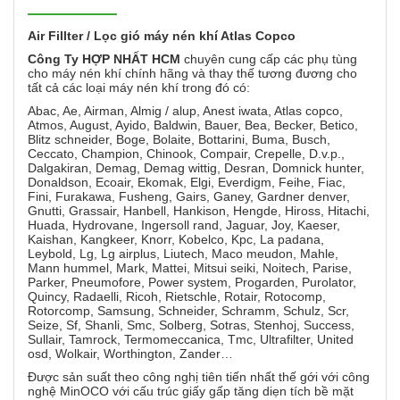
Air Fillter / Lọc gió máy nén khí Atlas Copco
Công Ty HỢP NHẤT HCM
chuyên cung cấp các phụ tùng
cho máy nén khí chính hãng và thay thế tương đương cho
tất cả các loại máy nén khí trong đó có:
Abac, Ae, Airman, Almig / alup, Anest iwata, Atlas copco,
Atmos, August, Ayido, Baldwin, Bauer, Bea, Becker, Betico,
Blitz schneider, Boge, Bolaite, Bottarini, Buma, Busch,
Ceccato, Champion, Chinook, Compair, Crepelle, D.v.p.,
Dalgakiran, Demag, Demag wittig, Desran, Domnick hunter,
Donaldson, Ecoair, Ekomak, Elgi, Everdigm, Feihe, Fiac,
Fini, Furakawa, Fusheng, Gairs, Ganey, Gardner denver,
Gnutti, Grassair, Hanbell, Hankison, Hengde, Hiross, Hitachi,
Huada, Hydrovane, Ingersoll rand, Jaguar, Joy, Kaeser,
Kaishan, Kangkeer, Knorr, Kobelco, Kpc, La padana,
Leybold, Lg, Lg airplus, Liutech, Maco meudon, Mahle,
Mann hummel, Mark, Mattei, Mitsui seiki, Noitech, Parise,
Parker, Pneumofore, Power system, Progarden, Purolator,
Quincy, Radaelli, Ricoh, Rietschle, Rotair, Rotocomp,
Rotorcomp, Samsung, Schneider, Schramm, Schulz, Scr,
Seize, Sf, Shanli, Smc, Solberg, Sotras, Stenhoj, Success,
Sullair, Tamrock, Termomeccanica, Tmc, Ultrafilter, United
osd, Wolkair, Worthington, Zander…
Được sản suất theo công nghị tiên tiến nhất thế gới với công
nghệ MinOCO với cấu trúc giấy gấp tăng diẹn tích bề mặt