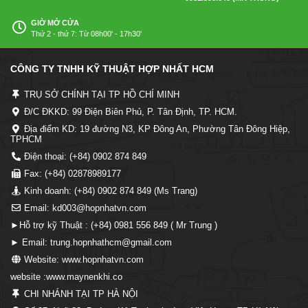
GIỜ MỞ CỬA
Thứ 2 - thứ 7: Từ 08h00' - 17h30'
CÔNG TY TNHH KỸ THUẬT HỢP NHẤT HCM
TRỤ SỞ CHÍNH TẠI TP HỒ CHÍ MINH
Đ/C ĐKKD: 99 Điện Biên Phủ, P. Tân Định, TP. HCM.
Địa điểm KD: 19 đường N3, KP Đông An, Phường Tân Đông Hiệp,
TPHCM
Điện thoại: (+84) 0902 874 849
Fax: (+84) 02878989177
Kinh doanh: (+84) 0902 874 849 (Ms Trang)
Email: kd003@hopnhatvn.com
►Hỗ trợ kỹ Thuật : (+84) 0981 556 849 ( Mr Trung )
► Email: trung.hopnhathcm@gmail.com
Website: www.hopnhatvn.com
website :www.maynenkhi.co
CHI NHÁNH TẠI TP HÀ NỘI