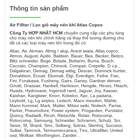
Thông tin sản phẩm
Air Fillter / Lọc gió máy nén khí Atlas Copco
Công Ty HỢP NHẤT HCM
chuyên cung cấp các phụ tùng
cho máy nén khí chính hãng và thay thế tương đương cho
tất cả các loại máy nén khí trong đó có:
Abac, Ae, Airman, Almig / alup, Anest iwata, Atlas copco,
Atmos, August, Ayido, Baldwin, Bauer, Bea, Becker, Betico,
Blitz schneider, Boge, Bolaite, Bottarini, Buma, Busch,
Ceccato, Champion, Chinook, Compair, Crepelle, D.v.p.,
Dalgakiran, Demag, Demag wittig, Desran, Domnick hunter,
Donaldson, Ecoair, Ekomak, Elgi, Everdigm, Feihe, Fiac,
Fini, Furakawa, Fusheng, Gairs, Ganey, Gardner denver,
Gnutti, Grassair, Hanbell, Hankison, Hengde, Hiross, Hitachi,
Huada, Hydrovane, Ingersoll rand, Jaguar, Joy, Kaeser,
Kaishan, Kangkeer, Knorr, Kobelco, Kpc, La padana,
Leybold, Lg, Lg airplus, Liutech, Maco meudon, Mahle,
Mann hummel, Mark, Mattei, Mitsui seiki, Noitech, Parise,
Parker, Pneumofore, Power system, Progarden, Purolator,
Quincy, Radaelli, Ricoh, Rietschle, Rotair, Rotocomp,
Rotorcomp, Samsung, Schneider, Schramm, Schulz, Scr,
Seize, Sf, Shanli, Smc, Solberg, Sotras, Stenhoj, Success,
Sullair, Tamrock, Termomeccanica, Tmc, Ultrafilter, United
osd, Wolkair, Worthington, Zander…