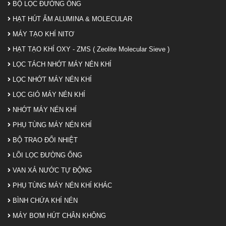
BỘ LỌC ĐƯỜNG ỐNG
HẠT HÚT ẨM ALUMINA & MOLECULAR
MÁY TẠO KHÍ NITƠ
HẠT TẠO KHÍ OXY - ZMS ( Zeolite Molecular Sieve )
LỌC TÁCH NHỚT MÁY NÉN KHÍ
LỌC NHỚT MÁY NÉN KHÍ
LỌC GIÓ MÁY NÉN KHÍ
NHỚT MÁY NÉN KHÍ
PHỤ TÙNG MÁY NÉN KHÍ
BỘ TRAO ĐỔI NHIỆT
LÕI LỌC ĐƯỜNG ỐNG
VAN XẢ NƯỚC TỰ ĐỘNG
PHỤ TÙNG MÁY NÉN KHÍ KHÁC
BÌNH CHỨA KHÍ NÉN
MÁY BƠM HÚT CHÂN KHÔNG