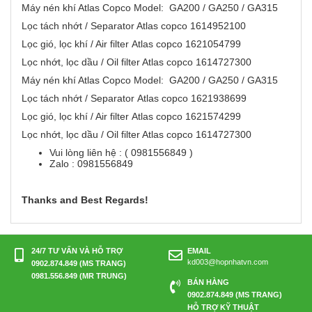
Máy nén khí Atlas Copco Model: GA200 / GA250 / GA315
Lọc tách nhớt / Separator Atlas copco 1614952100
Lọc gió, lọc khí / Air filter Atlas copco 1621054799
Lọc nhớt, lọc dầu / Oil filter Atlas copco 1614727300
Máy nén khí Atlas Copco Model: GA200 / GA250 / GA315
Lọc tách nhớt / Separator Atlas copco 1621938699
Lọc gió, lọc khí / Air filter Atlas copco 1621574299
Lọc nhớt, lọc dầu / Oil filter Atlas copco 1614727300
Vui lòng liên hệ : ( 0981556849 )
Zalo : 0981556849
Thanks and Best Regards!
24/7 TƯ VẤN VÀ HỖ TRỢ
EMAIL
kd003@hopnhatvn.com
0902.874.849 (MS TRANG)
0981.556.849 (MR TRUNG)
BÁN HÀNG
0902.874.849 (MS TRANG)
HỖ TRỢ KỸ THUẬT