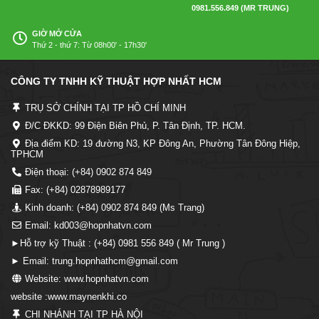
0981.556.849 (MR TRUNG)
GIỜ MỞ CỬA
Thứ 2 - thứ 7: Từ 08h00' - 17h30'
CÔNG TY TNHH KỸ THUẬT HỢP NHẤT HCM
TRỤ SỞ CHÍNH TẠI TP HỒ CHÍ MINH
Đ/C ĐKKD: 99 Điện Biên Phủ, P. Tân Định, TP. HCM.
Địa điểm KD: 19 đường N3, KP Đông An, Phường Tân Đông Hiệp,
TPHCM
Điện thoại: (+84) 0902 874 849
Fax: (+84) 02878989177
Kinh doanh: (+84) 0902 874 849 (Ms Trang)
Email: kd003@hopnhatvn.com
►Hỗ trợ kỹ Thuật : (+84) 0981 556 849 ( Mr Trung )
► Email: trung.hopnhathcm@gmail.com
Website: www.hopnhatvn.com
website :www.maynenkhi.co
CHI NHÁNH TẠI TP HÀ NỘI