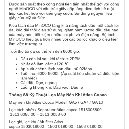
Được sản suất theo công nghị tiên tiến nhất thế gới với công
nghệ MinOCO với cấu trúc giấy gấp tăng diẹn tích bề mặt
tiếp xúc kết hợp với kiểu giấy cuốn, Sử dụng nguyên liệu
giấy của Mỹ và Đức.
Kiểu tách dầu MinOCO tăng khả năng tách dầu một cách tối
đa, kéo dài thời gian sử dụng, giảm hàm lượng dầu tiêu hao
của máy nén, tiết kiệm nhiều chi phí và điện năng. Bộ tách
MinOCO hiệu quả hơn nhiều với các bộ lọc khác ở điều kiện
làm việc trương tự
Tuổi thọ tối đa có thể lên đến 8000 giờ.
Dầu còn lại sau khi tách: ≤ 2PPM
Nhiệt độ làm việc: <120 ℃
Áp suất chênh lệch ban đầu: ≤0.02Mpa
Tuổi thọ: 6000-8000h (Áp suất tiêu chuẩn và điều kiện
làm việc)
Cài đặt: Dọc, ngang
Luồng không khí: Đầu vào, Đầu ra
Thông Số Kỹ Thuật Lọc Máy Nén Khí Atlas Copco
Máy nén khí Atlas Copco Model: GA5 / GA7 / GA 10
Lọc tách nhớt / Separator Atlas copco 1513005800 –
1513 0058 00 – 1513-0058-00
Lọc gió, lọc khí / Air filter Atlas
copco 1503019000 - 1503 0190 00 , 1503-0190-00