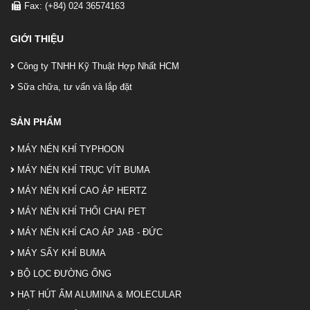
Fax: (+84) 024 36574163
GIỚI THIỆU
Công ty TNHH Kỹ Thuật Hợp Nhất HCM
Sữa chữa, tư vấn và lắp đặt
SẢN PHẨM
MÁY NÉN KHÍ TYPHOON
MÁY NÉN KHÍ TRỤC VÍT BUMA
MÁY NÉN KHÍ CAO ÁP HERTZ
MÁY NÉN KHÍ THỔI CHAI PET
MÁY NÉN KHÍ CAO ÁP JAB - ĐỨC
MÁY SẤY KHÍ BUMA
BỘ LỌC ĐƯỜNG ỐNG
HẠT HÚT ẨM ALUMINA & MOLECULAR