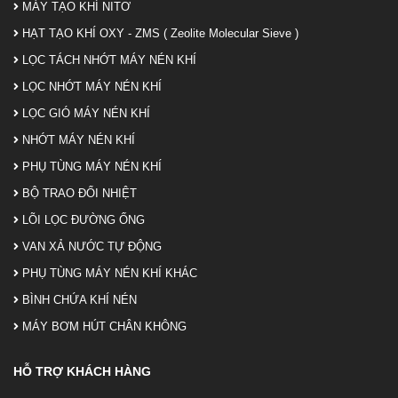
MÁY TẠO KHÍ NITƠ
HẠT TẠO KHÍ OXY - ZMS ( Zeolite Molecular Sieve )
LỌC TÁCH NHỚT MÁY NÉN KHÍ
LỌC NHỚT MÁY NÉN KHÍ
LỌC GIÓ MÁY NÉN KHÍ
NHỚT MÁY NÉN KHÍ
PHỤ TÙNG MÁY NÉN KHÍ
BỘ TRAO ĐỔI NHIỆT
LÕI LỌC ĐƯỜNG ỐNG
VAN XẢ NƯỚC TỰ ĐỘNG
PHỤ TÙNG MÁY NÉN KHÍ KHÁC
BÌNH CHỨA KHÍ NÉN
MÁY BƠM HÚT CHÂN KHÔNG
HỖ TRỢ KHÁCH HÀNG