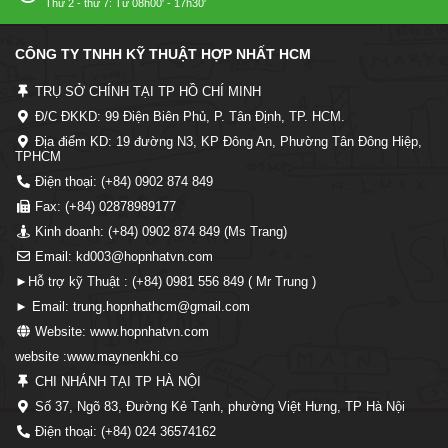
Thứ 2 - thứ 7: Từ 08h00' - 17h30'
CÔNG TY TNHH KỸ THUẬT HỢP NHẤT HCM
TRỤ SỞ CHÍNH TẠI TP HỒ CHÍ MINH
Đ/C ĐKKD: 99 Điện Biên Phủ, P. Tân Định, TP. HCM.
Địa điểm KD: 19 đường N3, KP Đông An, Phường Tân Đông Hiệp,
TPHCM
Điện thoại: (+84) 0902 874 849
Fax: (+84) 02878989177
Kinh doanh: (+84) 0902 874 849 (Ms Trang)
Email: kd003@hopnhatvn.com
►Hỗ trợ kỹ Thuật : (+84) 0981 556 849 ( Mr Trung )
► Email: trung.hopnhathcm@gmail.com
Website: www.hopnhatvn.com
website :www.maynenkhi.co
CHI NHÁNH TẠI TP HÀ NỘI
Số 37, Ngõ 83, Đường Kẻ Tạnh, phường Việt Hưng, TP Hà Nội
Điện thoại: (+84) 024 36574162