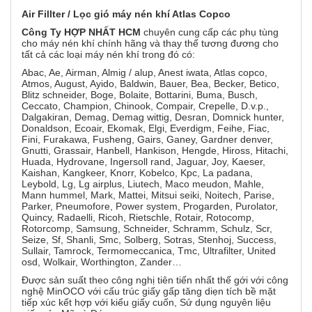
Air Fillter / Lọc gió máy nén khí Atlas Copco
Công Ty HỢP NHẤT HCM
chuyên cung cấp các phụ tùng
cho máy nén khí chính hãng và thay thế tương đương cho
tất cả các loại máy nén khí trong đó có:
Abac, Ae, Airman, Almig / alup, Anest iwata, Atlas copco,
Atmos, August, Ayido, Baldwin, Bauer, Bea, Becker, Betico,
Blitz schneider, Boge, Bolaite, Bottarini, Buma, Busch,
Ceccato, Champion, Chinook, Compair, Crepelle, D.v.p.,
Dalgakiran, Demag, Demag wittig, Desran, Domnick hunter,
Donaldson, Ecoair, Ekomak, Elgi, Everdigm, Feihe, Fiac,
Fini, Furakawa, Fusheng, Gairs, Ganey, Gardner denver,
Gnutti, Grassair, Hanbell, Hankison, Hengde, Hiross, Hitachi,
Huada, Hydrovane, Ingersoll rand, Jaguar, Joy, Kaeser,
Kaishan, Kangkeer, Knorr, Kobelco, Kpc, La padana,
Leybold, Lg, Lg airplus, Liutech, Maco meudon, Mahle,
Mann hummel, Mark, Mattei, Mitsui seiki, Noitech, Parise,
Parker, Pneumofore, Power system, Progarden, Purolator,
Quincy, Radaelli, Ricoh, Rietschle, Rotair, Rotocomp,
Rotorcomp, Samsung, Schneider, Schramm, Schulz, Scr,
Seize, Sf, Shanli, Smc, Solberg, Sotras, Stenhoj, Success,
Sullair, Tamrock, Termomeccanica, Tmc, Ultrafilter, United
osd, Wolkair, Worthington, Zander…
Được sản suất theo công nghị tiên tiến nhất thế gới với công
nghệ MinOCO với cấu trúc giấy gấp tăng diẹn tích bề mặt
tiếp xúc kết hợp với kiểu giấy cuốn, Sử dụng nguyên liệu