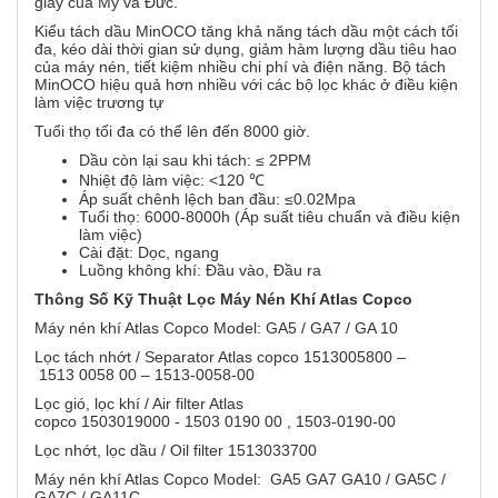
giấy của Mỹ và Đức.
Kiểu tách dầu MinOCO tăng khả năng tách dầu một cách tối
đa, kéo dài thời gian sử dụng, giảm hàm lượng dầu tiêu hao
của máy nén, tiết kiệm nhiều chi phí và điện năng. Bộ tách
MinOCO hiệu quả hơn nhiều với các bộ lọc khác ở điều kiện
làm việc trương tự
Tuổi thọ tối đa có thể lên đến 8000 giờ.
Dầu còn lại sau khi tách: ≤ 2PPM
Nhiệt độ làm việc: <120 ℃
Áp suất chênh lệch ban đầu: ≤0.02Mpa
Tuổi thọ: 6000-8000h (Áp suất tiêu chuẩn và điều kiện
làm việc)
Cài đặt: Dọc, ngang
Luồng không khí: Đầu vào, Đầu ra
Thông Số Kỹ Thuật Lọc Máy Nén Khí Atlas Copco
Máy nén khí Atlas Copco Model: GA5 / GA7 / GA 10
Lọc tách nhớt / Separator Atlas copco 1513005800 –
1513 0058 00 – 1513-0058-00
Lọc gió, lọc khí / Air filter Atlas
copco 1503019000 - 1503 0190 00 , 1503-0190-00
Lọc nhớt, lọc dầu / Oil filter 1513033700
Máy nén khí Atlas Copco Model: GA5 GA7 GA10 / GA5C /
GA7C / GA11C