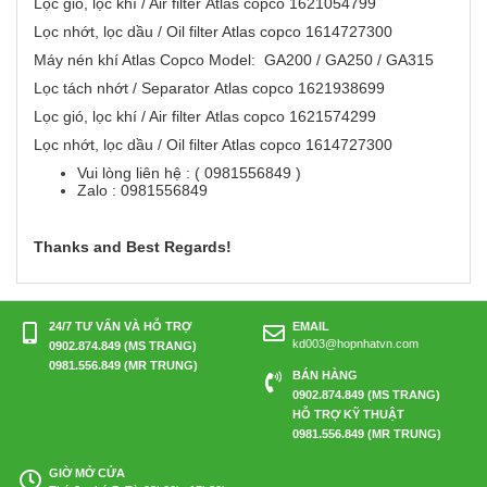
Lọc gió, lọc khí / Air filter Atlas copco 1621054799
Lọc nhớt, lọc dầu / Oil filter Atlas copco 1614727300
Máy nén khí Atlas Copco Model: GA200 / GA250 / GA315
Lọc tách nhớt / Separator Atlas copco 1621938699
Lọc gió, lọc khí / Air filter Atlas copco 1621574299
Lọc nhớt, lọc dầu / Oil filter Atlas copco 1614727300
Vui lòng liên hệ : ( 0981556849 )
Zalo : 0981556849
Thanks and Best Regards!
24/7 TƯ VẤN VÀ HỖ TRỢ
EMAIL
kd003@hopnhatvn.com
0902.874.849 (MS TRANG)
0981.556.849 (MR TRUNG)
BÁN HÀNG
0902.874.849 (MS TRANG)
HỖ TRỢ KỸ THUẬT
0981.556.849 (MR TRUNG)
GIỜ MỞ CỬA