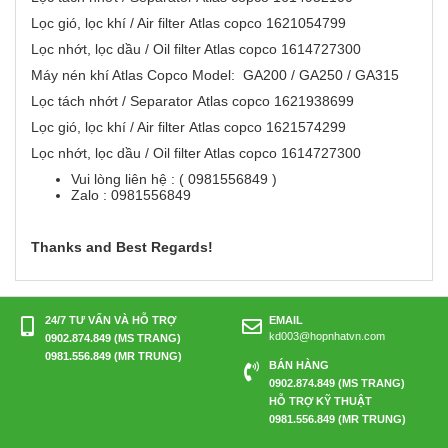
Lọc gió, lọc khí / Air filter Atlas copco 1621054799
Lọc nhớt, lọc dầu / Oil filter Atlas copco 1614727300
Máy nén khí Atlas Copco Model: GA200 / GA250 / GA315
Lọc tách nhớt / Separator Atlas copco 1621938699
Lọc gió, lọc khí / Air filter Atlas copco 1621574299
Lọc nhớt, lọc dầu / Oil filter Atlas copco 1614727300
Vui lòng liên hệ : ( 0981556849 )
Zalo : 0981556849
Thanks and Best Regards!
24/7 TƯ VẤN VÀ HỖ TRỢ
EMAIL
kd003@hopnhatvn.com
0902.874.849 (MS TRANG)
0981.556.849 (MR TRUNG)
BÁN HÀNG
0902.874.849 (MS TRANG)
HỖ TRỢ KỸ THUẬT
0981.556.849 (MR TRUNG)