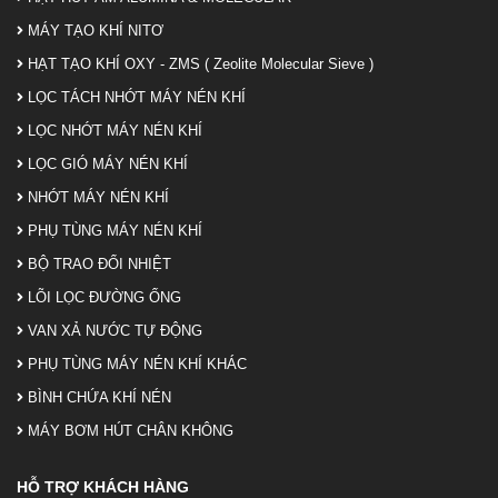
MÁY TẠO KHÍ NITƠ
HẠT TẠO KHÍ OXY - ZMS ( Zeolite Molecular Sieve )
LỌC TÁCH NHỚT MÁY NÉN KHÍ
LỌC NHỚT MÁY NÉN KHÍ
LỌC GIÓ MÁY NÉN KHÍ
NHỚT MÁY NÉN KHÍ
PHỤ TÙNG MÁY NÉN KHÍ
BỘ TRAO ĐỔI NHIỆT
LÕI LỌC ĐƯỜNG ỐNG
VAN XẢ NƯỚC TỰ ĐỘNG
PHỤ TÙNG MÁY NÉN KHÍ KHÁC
BÌNH CHỨA KHÍ NÉN
MÁY BƠM HÚT CHÂN KHÔNG
HỖ TRỢ KHÁCH HÀNG