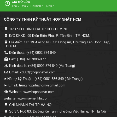
GIỜ MỞ CỬA
Thứ 2 - thứ 7: Từ 08h00' - 17h30'
CÔNG TY TNHH KỸ THUẬT HỢP NHẤT HCM
TRỤ SỞ CHÍNH TẠI TP HỒ CHÍ MINH
Đ/C ĐKKD: 99 Điện Biên Phủ, P. Tân Định, TP. HCM.
Địa điểm KD: 19 đường N3, KP Đông An, Phường Tân Đông Hiệp,
TPHCM
Điện thoại: (+84) 0902 874 849
Fax: (+84) 02878989177
Kinh doanh: (+84) 0902 874 849 (Ms Trang)
Email: kd003@hopnhatvn.com
►Hỗ trợ kỹ Thuật : (+84) 0981 556 849 ( Mr Trung )
► Email: trung.hopnhathcm@gmail.com
Website: www.hopnhatvn.com
website :www.maynenkhi.co
CHI NHÁNH TẠI TP HÀ NỘI
Số 37, Ngõ 83, Đường Kẻ Tạnh, phường Việt Hưng, TP Hà Nội