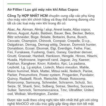
Air Fillter / Lọc gió máy nén khí Atlas Copco
Công Ty HỢP NHẤT HCM
chuyên cung cấp các phụ tùng
cho máy nén khí chính hãng và thay thế tương đương cho
tất cả các loại máy nén khí trong đó có:
Abac, Ae, Airman, Almig / alup, Anest iwata, Atlas copco,
Atmos, August, Ayido, Baldwin, Bauer, Bea, Becker, Betico,
Blitz schneider, Boge, Bolaite, Bottarini, Buma, Busch,
Ceccato, Champion, Chinook, Compair, Crepelle, D.v.p.,
Dalgakiran, Demag, Demag wittig, Desran, Domnick hunter,
Donaldson, Ecoair, Ekomak, Elgi, Everdigm, Feihe, Fiac,
Fini, Furakawa, Fusheng, Gairs, Ganey, Gardner denver,
Gnutti, Grassair, Hanbell, Hankison, Hengde, Hiross, Hitachi,
Huada, Hydrovane, Ingersoll rand, Jaguar, Joy, Kaeser,
Kaishan, Kangkeer, Knorr, Kobelco, Kpc, La padana,
Leybold, Lg, Lg airplus, Liutech, Maco meudon, Mahle,
Mann hummel, Mark, Mattei, Mitsui seiki, Noitech, Parise,
Parker, Pneumofore, Power system, Progarden, Purolator,
Quincy, Radaelli, Ricoh, Rietschle, Rotair, Rotocomp,
Rotorcomp, Samsung, Schneider, Schramm, Schulz, Scr,
Seize, Sf, Shanli, Smc, Solberg, Sotras, Stenhoj, Success,
Sullair, Tamrock, Termomeccanica, Tmc, Ultrafilter, United
osd, Wolkair, Worthington, Zander…
Được sản suất theo công nghị tiên tiến nhất thế gới với công
nghệ MinOCO với cấu trúc giấy gấp tăng diẹn tích bề mặt