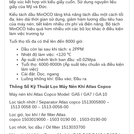
tiếp xúc kết hợp với kiểu giấy cuốn, Sử dụng nguyên liệu
giấy của Mỹ và Đức.
Kiểu tách dầu MinOCO tăng khả năng tách dầu một cách tối
đa, kéo dài thời gian sử dụng, giảm hàm lượng dầu tiêu hao
của máy nén, tiết kiệm nhiều chi phí và điện năng. Bộ tách
MinOCO hiệu quả hơn nhiều với các bộ lọc khác ở điều kiện
làm việc trương tự
Tuổi thọ tối đa có thể lên đến 8000 giờ.
Dầu còn lại sau khi tách: ≤ 2PPM
Nhiệt độ làm việc: <120 ℃
Áp suất chênh lệch ban đầu: ≤0.02Mpa
Tuổi thọ: 6000-8000h (Áp suất tiêu chuẩn và điều kiện
làm việc)
Cài đặt: Dọc, ngang
Luồng không khí: Đầu vào, Đầu ra
Thông Số Kỹ Thuật Lọc Máy Nén Khí Atlas Copco
Máy nén khí Atlas Copco Model: GA5 / GA7 / GA 10
Lọc tách nhớt / Separator Atlas copco 1513005800 –
1513 0058 00 – 1513-0058-00
Lọc gió, lọc khí / Air filter Atlas
copco 1503019000 - 1503 0190 00 , 1503-0190-00
Lọc nhớt, lọc dầu / Oil filter 1513033700