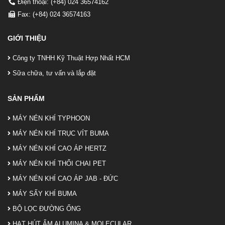
Điện thoại: (+84) 024 36574162
Fax: (+84) 024 36574163
GIỚI THIỆU
Công ty TNHH Kỹ Thuật Hợp Nhất HCM
Sữa chữa, tư vấn và lắp đặt
SẢN PHẨM
MÁY NÉN KHÍ TYPHOON
MÁY NÉN KHÍ TRỤC VÍT BUMA
MÁY NÉN KHÍ CAO ÁP HERTZ
MÁY NÉN KHÍ THỔI CHAI PET
MÁY NÉN KHÍ CAO ÁP JAB - ĐỨC
MÁY SẤY KHÍ BUMA
BỘ LỌC ĐƯỜNG ỐNG
HẠT HÚT ẨM ALUMINA & MOLECULAR