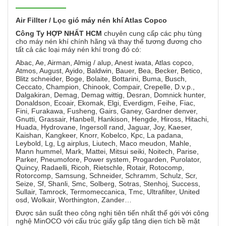
Air Fillter / Lọc gió máy nén khí Atlas Copco
Công Ty HỢP NHẤT HCM
chuyên cung cấp các phụ tùng
cho máy nén khí chính hãng và thay thế tương đương cho
tất cả các loại máy nén khí trong đó có:
Abac, Ae, Airman, Almig / alup, Anest iwata, Atlas copco,
Atmos, August, Ayido, Baldwin, Bauer, Bea, Becker, Betico,
Blitz schneider, Boge, Bolaite, Bottarini, Buma, Busch,
Ceccato, Champion, Chinook, Compair, Crepelle, D.v.p.,
Dalgakiran, Demag, Demag wittig, Desran, Domnick hunter,
Donaldson, Ecoair, Ekomak, Elgi, Everdigm, Feihe, Fiac,
Fini, Furakawa, Fusheng, Gairs, Ganey, Gardner denver,
Gnutti, Grassair, Hanbell, Hankison, Hengde, Hiross, Hitachi,
Huada, Hydrovane, Ingersoll rand, Jaguar, Joy, Kaeser,
Kaishan, Kangkeer, Knorr, Kobelco, Kpc, La padana,
Leybold, Lg, Lg airplus, Liutech, Maco meudon, Mahle,
Mann hummel, Mark, Mattei, Mitsui seiki, Noitech, Parise,
Parker, Pneumofore, Power system, Progarden, Purolator,
Quincy, Radaelli, Ricoh, Rietschle, Rotair, Rotocomp,
Rotorcomp, Samsung, Schneider, Schramm, Schulz, Scr,
Seize, Sf, Shanli, Smc, Solberg, Sotras, Stenhoj, Success,
Sullair, Tamrock, Termomeccanica, Tmc, Ultrafilter, United
osd, Wolkair, Worthington, Zander…
Được sản suất theo công nghị tiên tiến nhất thế gới với công
nghệ MinOCO với cấu trúc giấy gấp tăng diẹn tích bề mặt