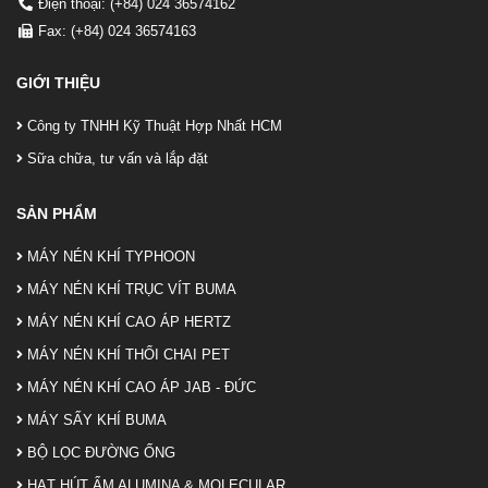
Điện thoại: (+84) 024 36574162
Fax: (+84) 024 36574163
GIỚI THIỆU
Công ty TNHH Kỹ Thuật Hợp Nhất HCM
Sữa chữa, tư vấn và lắp đặt
SẢN PHẨM
MÁY NÉN KHÍ TYPHOON
MÁY NÉN KHÍ TRỤC VÍT BUMA
MÁY NÉN KHÍ CAO ÁP HERTZ
MÁY NÉN KHÍ THỔI CHAI PET
MÁY NÉN KHÍ CAO ÁP JAB - ĐỨC
MÁY SẤY KHÍ BUMA
BỘ LỌC ĐƯỜNG ỐNG
HẠT HÚT ẨM ALUMINA & MOLECULAR