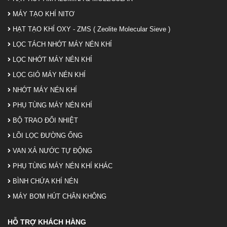
MÁY TẠO KHÍ NITƠ
HẠT TẠO KHÍ OXY - ZMS ( Zeolite Molecular Sieve )
LỌC TÁCH NHỚT MÁY NÉN KHÍ
LỌC NHỚT MÁY NÉN KHÍ
LỌC GIÓ MÁY NÉN KHÍ
NHỚT MÁY NÉN KHÍ
PHỤ TÙNG MÁY NÉN KHÍ
BỘ TRAO ĐỔI NHIỆT
LÕI LỌC ĐƯỜNG ỐNG
VAN XẢ NƯỚC TỰ ĐỘNG
PHỤ TÙNG MÁY NÉN KHÍ KHÁC
BÌNH CHỨA KHÍ NÉN
MÁY BƠM HÚT CHÂN KHÔNG
HỖ TRỢ KHÁCH HÀNG