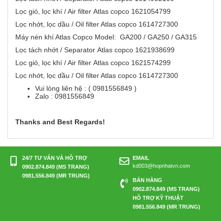
Lọc gió, lọc khí / Air filter Atlas copco 1621054799
Lọc nhớt, lọc dầu / Oil filter Atlas copco 1614727300
Máy nén khí Atlas Copco Model: GA200 / GA250 / GA315
Lọc tách nhớt / Separator Atlas copco 1621938699
Lọc gió, lọc khí / Air filter Atlas copco 1621574299
Lọc nhớt, lọc dầu / Oil filter Atlas copco 1614727300
Vui lòng liên hệ : ( 0981556849 )
Zalo : 0981556849
Thanks and Best Regards!
24/7 TƯ VẤN VÀ HỖ TRỢ
EMAIL
kd003@hopnhatvn.com
0902.874.849 (MS TRANG)
0981.556.849 (MR TRUNG)
BÁN HÀNG
0902.874.849 (MS TRANG)
HỖ TRỢ KỸ THUẬT
0981.556.849 (MR TRUNG)