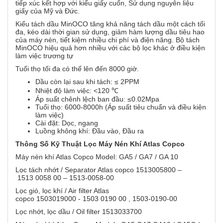
tiếp xúc kết hợp với kiểu giấy cuốn, Sử dụng nguyên liệu
giấy của Mỹ và Đức.
Kiểu tách dầu MinOCO tăng khả năng tách dầu một cách tối
đa, kéo dài thời gian sử dụng, giảm hàm lượng dầu tiêu hao
của máy nén, tiết kiệm nhiều chi phí và điện năng. Bộ tách
MinOCO hiệu quả hơn nhiều với các bộ lọc khác ở điều kiện
làm việc trương tự
Tuổi thọ tối đa có thể lên đến 8000 giờ.
Dầu còn lại sau khi tách: ≤ 2PPM
Nhiệt độ làm việc: <120 ℃
Áp suất chênh lệch ban đầu: ≤0.02Mpa
Tuổi thọ: 6000-8000h (Áp suất tiêu chuẩn và điều kiện
làm việc)
Cài đặt: Dọc, ngang
Luồng không khí: Đầu vào, Đầu ra
Thông Số Kỹ Thuật Lọc Máy Nén Khí Atlas Copco
Máy nén khí Atlas Copco Model: GA5 / GA7 / GA 10
Lọc tách nhớt / Separator Atlas copco 1513005800 –
1513 0058 00 – 1513-0058-00
Lọc gió, lọc khí / Air filter Atlas
copco 1503019000 - 1503 0190 00 , 1503-0190-00
Lọc nhớt, lọc dầu / Oil filter 1513033700