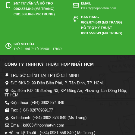
24/7 TƯ VẤN VÀ HỖ TRỢ
EMAIL
kd003@hopnhatvn.com
0902.874.849 (MS TRANG)
0981.556.849 (MR TRUNG)
BÁN HÀNG
0902.874.849 (MS TRANG)
HỖ TRỢ KỸ THUẬT
0981.556.849 (MR TRUNG)
GIỜ MỞ CỬA
Thứ 2 - thứ 7: Từ 08h00' - 17h30'
CÔNG TY TNHH KỸ THUẬT HỢP NHẤT HCM
TRỤ SỞ CHÍNH TẠI TP HỒ CHÍ MINH
Đ/C ĐKKD: 99 Điện Biên Phủ, P. Tân Định, TP. HCM.
Địa điểm KD: 19 đường N3, KP Đông An, Phường Tân Đông Hiệp,
TPHCM
Điện thoại: (+84) 0902 874 849
Fax: (+84) 02878989177
Kinh doanh: (+84) 0902 874 849 (Ms Trang)
Email: kd003@hopnhatvn.com
►Hỗ trợ kỹ Thuật : (+84) 0981 556 849 ( Mr Trung )