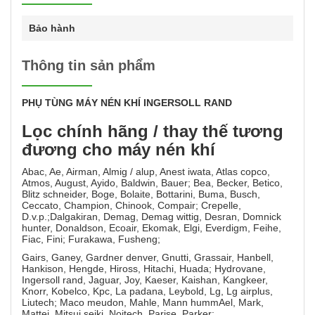
Bảo hành
Thông tin sản phẩm
PHỤ TÙNG MÁY NÉN KHÍ INGERSOLL RAND
Lọc chính hãng / thay thế tương
đương cho máy nén khí
Abac, Ae, Airman, Almig / alup, Anest iwata, Atlas copco,
Atmos, August, Ayido, Baldwin, Bauer; Bea, Becker, Betico,
Blitz schneider, Boge, Bolaite, Bottarini, Buma, Busch,
Ceccato, Champion, Chinook, Compair; Crepelle,
D.v.p.;Dalgakiran, Demag, Demag wittig, Desran, Domnick
hunter, Donaldson, Ecoair, Ekomak, Elgi, Everdigm, Feihe,
Fiac, Fini; Furakawa, Fusheng;
Gairs, Ganey, Gardner denver, Gnutti, Grassair, Hanbell,
Hankison, Hengde, Hiross, Hitachi, Huada; Hydrovane,
Ingersoll rand, Jaguar, Joy, Kaeser, Kaishan, Kangkeer,
Knorr, Kobelco, Kpc, La padana, Leybold, Lg, Lg airplus,
Liutech; Maco meudon, Mahle, Mann hummAel, Mark,
Mattei, Mitsui seiki, Noitech, Parise, Parker;