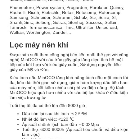
Pneumofore, Power system, Progarden; Purolator, Quincy,
Radaelli, Ricoh, Rietschle, Rotair, Rotocomp, Rotorcomp,
Samsung, Schneider, Schramm, Schulz, Scr, Seize, Sf,
Shanli; Smc, Solberg, Sotras, Stenhoj, Success, Sullair,
Tamrock, Termomeccanica, Tmc, Ultrafilter, United osd,
Wolkair, Worthington, Zander…
Lọc máy nén khí
Được sản suất theo công nghị tiên tiến nhất thế gới với công
nghệ MinOCO với cấu trúc giấy gấp tăng diẹn tích bề mặt
tiếp xúc kết hợp với kiểu giấy cuốn, Sử dụng nguyên liệu
giấy của Mỹ và Đức.
Kiểu tách dầu MinOCO tăng khả năng tách dầu một cách tối
đa, kéo dài thời gian sử dụng, giảm hàm lượng dầu tiêu hao
của máy nén, tiết kiệm nhiều chi phí và điện năng. Bộ tách
MinOCO hiệu quả hơn nhiều với các bộ lọc khác ở điều kiện
làm việc trương tự
Tuổi thọ tối đa có thể lên đến 8000 giờ.
Dầu còn lại sau khi tách: ≤ 2PPM
Nhiệt độ làm việc: <120 ℃
Áp suất chênh lệch ban đầu: ≤0.02Mpa
Tuổi thọ: 6000-8000h (Áp suất tiêu chuẩn và điều kiện
làm việc)