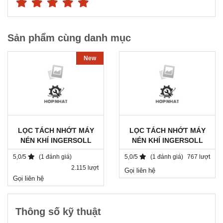
Sản phẩm cùng danh mục
New
LỌC TÁCH NHỚT MÁY
LỌC TÁCH NHỚT MÁY
NÉN KHÍ INGERSOLL
NÉN KHÍ INGERSOLL
RAND / 22219174 / DB
RAND 39890660 /
5,0/5
(1 đánh giá)
5,0/5
(1 đánh giá)
767 lượt
2525
AY1025.11080/V1
2.115 lượt
Gọi liên hệ
Gọi liên hệ
Thông số kỹ thuật