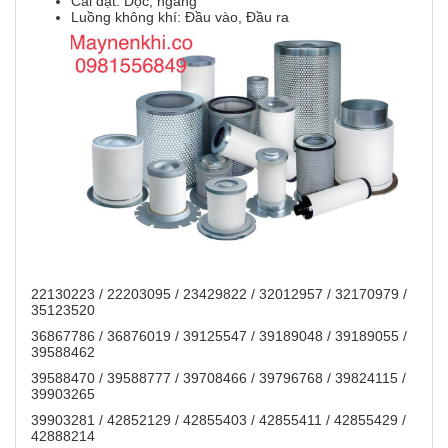
Cài đặt: Dọc, ngang
Luồng không khí: Đầu vào, Đầu ra
22130223 / 22203095 / 23429822 / 32012957 / 32170979 /
35123520
36867786 / 36876019 / 39125547 / 39189048 / 39189055 /
39588462
39588470 / 39588777 / 39708466 / 39796768 / 39824115 /
39903265
39903281 / 42852129 / 42855403 / 42855411 / 42855429 /
42888214