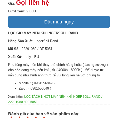
Gọi liên hệ
Giá:
Lượt xem: 2.090
Đặt mua ngay
LỌC GIÓ MÁY NÉN KHÍ INGERSOLL RAND
Hãng Sản Xuất
: IngerSoll Rand
Mã Số :
22291080 / DF 5051
Xuất Xứ
: Italy - EU
Phụ tùng máy nén khí thay thế chính hãng hoặc ( tương đương )
cho các dòng máy nén khí , từ ( 4000h - 8000h ) . Để được tư
vấn cũng như hình ảnh thực tế vui lòng liên hệ với chúng tôi.
Mobile : ( 0981556849 )
Zalo : ( 0981556849 )
Xem thêm:
LỌC TÁCH NHỚT MÁY NÉN KHÍ INGERSOLL RAND /
22291080 / DF 5051
Đánh giá của bạn về sản phẩm này: