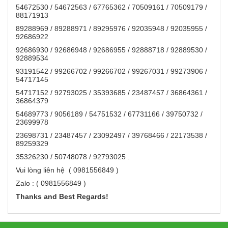
54672530 / 54672563 / 67765362 / 70509161 / 70509179 /
88171913
89288969 / 89288971 / 89295976 / 92035948 / 92035955 /
92686922
92686930 / 92686948 / 92686955 / 92888718 / 92889530 /
92889534
93191542 / 99266702 / 99266702 / 99267031 / 99273906 /
54717145
54717152 / 92793025 / 35393685 / 23487457 / 36864361 /
36864379
54689773 / 9056189 / 54751532 / 67731166 / 39750732 /
23699978
23698731 / 23487457 / 23092497 / 39768466 / 22173538 /
89259329
35326230 / 50748078 / 92793025 .
Vui lòng liên hệ ( 0981556849 )
Zalo : ( 0981556849 )
Thanks and Best Regards!