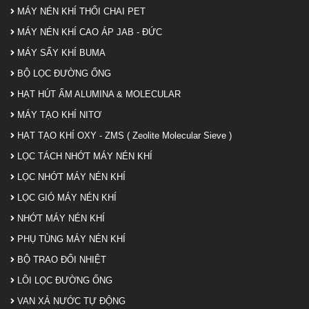
MÁY NÉN KHÍ THỔI CHAI PET
MÁY NÉN KHÍ CAO ÁP JAB - ĐỨC
MÁY SẤY KHÍ BUMA
BỘ LỌC ĐƯỜNG ỐNG
HẠT HÚT ẨM ALUMINA & MOLECULAR
MÁY TẠO KHÍ NITƠ
HẠT TẠO KHÍ OXY - ZMS ( Zeolite Molecular Sieve )
LỌC TÁCH NHỚT MÁY NÉN KHÍ
LỌC NHỚT MÁY NÉN KHÍ
LỌC GIÓ MÁY NÉN KHÍ
NHỚT MÁY NÉN KHÍ
PHỤ TÙNG MÁY NÉN KHÍ
BỘ TRAO ĐỔI NHIỆT
LÕI LỌC ĐƯỜNG ỐNG
VAN XẢ NƯỚC TỰ ĐỘNG