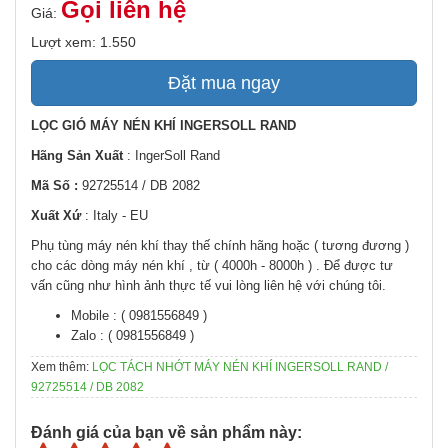
Gọi liên hệ
Giá:
Lượt xem: 1.550
Đặt mua ngay
LỌC GIÓ MÁY NÉN KHÍ INGERSOLL RAND
Hãng Sản Xuất
: IngerSoll Rand
Mã Số :
92725514 / DB 2082
Xuất Xứ
: Italy - EU
Phụ tùng máy nén khí thay thế chính hãng hoặc ( tương đương )
cho các dòng máy nén khí , từ ( 4000h - 8000h ) . Để được tư
vấn cũng như hình ảnh thực tế vui lòng liên hệ với chúng tôi.
Mobile : ( 0981556849 )
Zalo : ( 0981556849 )
Xem thêm:
LỌC TÁCH NHỚT MÁY NÉN KHÍ INGERSOLL RAND /
92725514 / DB 2082
Đánh giá của bạn về sản phẩm này: