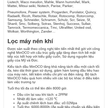
Liutech; Maco meudon, Mahle, Mann hummAel, Mark,
Mattei, Mitsui seiki, Noitech, Parise, Parker;
Pneumofore, Power system, Progarden; Purolator, Quincy,
Radaelli, Ricoh, Rietschle, Rotair, Rotocomp, Rotorcomp,
Samsung, Schneider, Schramm, Schulz, Scr, Seize, Sf,
Shanli; Smc, Solberg, Sotras, Stenhoj, Success, Sullair,
Tamrock, Termomeccanica, Tmc, Ultrafilter, United osd,
Wolkair, Worthington, Zander…
Lọc máy nén khí
Được sản suất theo công nghị tiên tiến nhất thế gới với công
nghệ MinOCO với cấu trúc giấy gấp tăng diẹn tích bề mặt
tiếp xúc kết hợp với kiểu giấy cuốn, Sử dụng nguyên liệu
giấy của Mỹ và Đức.
Kiểu tách dầu MinOCO tăng khả năng tách dầu một cách tối
đa, kéo dài thời gian sử dụng, giảm hàm lượng dầu tiêu hao
của máy nén, tiết kiệm nhiều chi phí và điện năng. Bộ tách
MinOCO hiệu quả hơn nhiều với các bộ lọc khác ở điều kiện
làm việc trương tự
Tuổi thọ tối đa có thể lên đến 8000 giờ.
Dầu còn lại sau khi tách: ≤ 2PPM
Nhiệt độ làm việc: <120 ℃
Áp suất chênh lệch ban đầu: ≤0.02Mpa
Tuổi thọ: 6000-8000h (Áp suất tiêu chuẩn và điều kiện