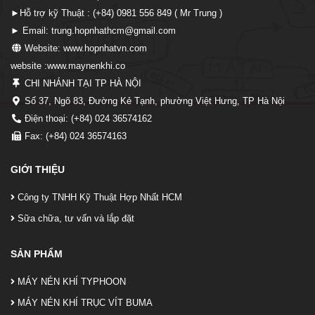
►Hỗ trợ kỹ Thuật : (+84) 0981 556 849 ( Mr Trung )
► Email: trung.hopnhathcm@gmail.com
Website: www.hopnhatvn.com
website :www.maynenkhi.co
CHI NHÁNH TẠI TP HÀ NỘI
Số 37, Ngõ 83, Đường Kẻ Tạnh, phường Việt Hưng, TP Hà Nội
Điện thoại: (+84) 024 36574162
Fax: (+84) 024 36574163
GIỚI THIỆU
Công ty TNHH Kỹ Thuật Hợp Nhất HCM
Sữa chữa, tư vấn và lắp đặt
SẢN PHẨM
MÁY NÉN KHÍ TYPHOON
MÁY NÉN KHÍ TRỤC VÍT BUMA