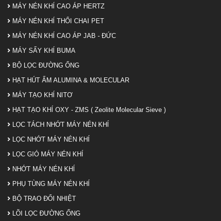
MÁY NÉN KHÍ CAO ÁP HERTZ
MÁY NÉN KHÍ THỔI CHAI PET
MÁY NÉN KHÍ CAO ÁP JAB - ĐỨC
MÁY SẤY KHÍ BUMA
BỘ LỌC ĐƯỜNG ỐNG
HẠT HÚT ẨM ALUMINA & MOLECULAR
MÁY TẠO KHÍ NITƠ
HẠT TẠO KHÍ OXY - ZMS ( Zeolite Molecular Sieve )
LỌC TÁCH NHỚT MÁY NÉN KHÍ
LỌC NHỚT MÁY NÉN KHÍ
LỌC GIÓ MÁY NÉN KHÍ
NHỚT MÁY NÉN KHÍ
PHỤ TÙNG MÁY NÉN KHÍ
BỘ TRAO ĐỔI NHIỆT
LÕI LỌC ĐƯỜNG ỐNG