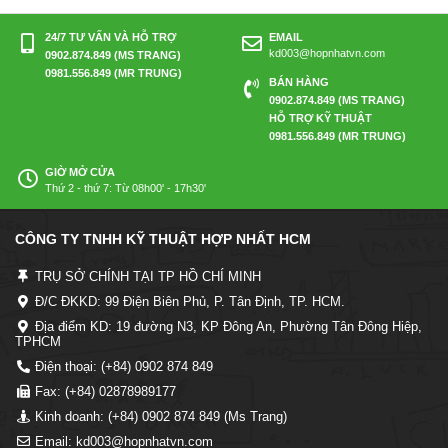
24/7 TƯ VẤN VÀ HỖ TRỢ
EMAIL
kd003@hopnhatvn.com
0902.874.849 (MS TRANG)
0981.556.849 (MR TRUNG)
BÁN HÀNG
0902.874.849 (MS TRANG)
HỖ TRỢ KỸ THUẬT
0981.556.849 (MR TRUNG)
GIỜ MỞ CỬA
Thứ 2 - thứ 7: Từ 08h00' - 17h30'
CÔNG TY TNHH KỸ THUẬT HỢP NHẤT HCM
TRỤ SỞ CHÍNH TẠI TP HỒ CHÍ MINH
Đ/C ĐKKD: 99 Điện Biên Phủ, P. Tân Định, TP. HCM.
Địa điểm KD: 19 đường N3, KP Đông An, Phường Tân Đông Hiệp,
TPHCM
Điện thoại: (+84) 0902 874 849
Fax: (+84) 02878989177
Kinh doanh: (+84) 0902 874 849 (Ms Trang)
Email: kd003@hopnhatvn.com