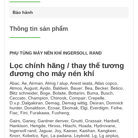
Bảo hành
Thông tin sản phẩm
PHỤ TÙNG MÁY NÉN KHÍ INGERSOLL RAND
Lọc chính hãng / thay thế tương
đương cho máy nén khí
Abac, Ae, Airman, Almig / alup, Anest iwata, Atlas copco,
Atmos, August, Ayido, Baldwin, Bauer; Bea, Becker, Betico,
Blitz schneider, Boge, Bolaite, Bottarini, Buma, Busch,
Ceccato, Champion, Chinook, Compair; Crepelle,
D.v.p.;Dalgakiran, Demag, Demag wittig, Desran, Domnick
hunter, Donaldson, Ecoair, Ekomak, Elgi, Everdigm, Feihe,
Fiac, Fini; Furakawa, Fusheng;
Gairs, Ganey, Gardner denver, Gnutti, Grassair, Hanbell,
Hankison, Hengde, Hiross, Hitachi, Huada; Hydrovane,
Ingersoll rand, Jaguar, Joy, Kaeser, Kaishan, Kangkeer,
Knorr, Kobelco, Kpc, La padana, Leybold, Lg, Lg airplus,