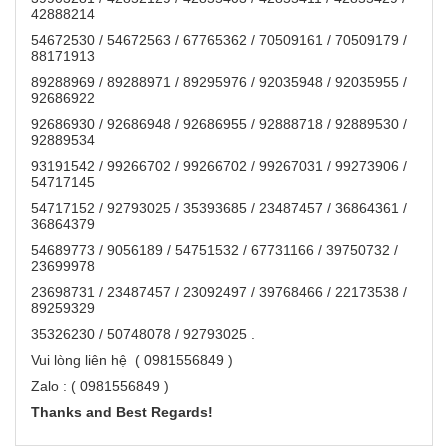
42888214
54672530 / 54672563 / 67765362 / 70509161 / 70509179 /
88171913
89288969 / 89288971 / 89295976 / 92035948 / 92035955 /
92686922
92686930 / 92686948 / 92686955 / 92888718 / 92889530 /
92889534
93191542 / 99266702 / 99266702 / 99267031 / 99273906 /
54717145
54717152 / 92793025 / 35393685 / 23487457 / 36864361 /
36864379
54689773 / 9056189 / 54751532 / 67731166 / 39750732 /
23699978
23698731 / 23487457 / 23092497 / 39768466 / 22173538 /
89259329
35326230 / 50748078 / 92793025 .
Vui lòng liên hệ ( 0981556849 )
Zalo : ( 0981556849 )
Thanks and Best Regards!