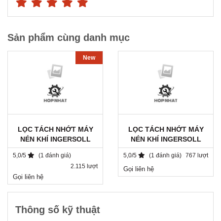
Sản phẩm cùng danh mục
New
LỌC TÁCH NHỚT MÁY
LỌC TÁCH NHỚT MÁY
NÉN KHÍ INGERSOLL
NÉN KHÍ INGERSOLL
RAND / 22219174 / DB
RAND 39890660 /
5,0/5
(1 đánh giá)
5,0/5
(1 đánh giá)
767 lượt
2525
AY1025.11080/V1
2.115 lượt
Gọi liên hệ
Gọi liên hệ
Thông số kỹ thuật