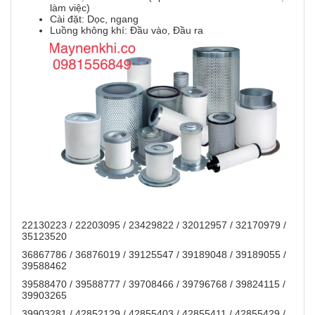
làm việc)
Cài đặt: Dọc, ngang
Luồng không khí: Đầu vào, Đầu ra
22130223 / 22203095 / 23429822 / 32012957 / 32170979 /
35123520
36867786 / 36876019 / 39125547 / 39189048 / 39189055 /
39588462
39588470 / 39588777 / 39708466 / 39796768 / 39824115 /
39903265
39903281 / 42852129 / 42855403 / 42855411 / 42855429 /