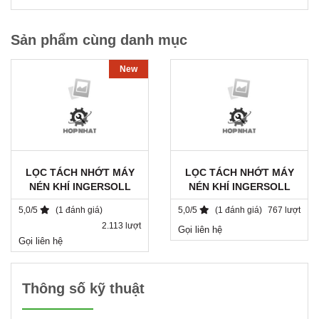
Sản phẩm cùng danh mục
New
LỌC TÁCH NHỚT MÁY
LỌC TÁCH NHỚT MÁY
NÉN KHÍ INGERSOLL
NÉN KHÍ INGERSOLL
RAND / 22219174 / DB
RAND 39890660 /
5,0/5
(1 đánh giá)
5,0/5
(1 đánh giá)
767 lượt
2525
AY1025.11080/V1
2.113 lượt
Gọi liên hệ
Gọi liên hệ
Thông số kỹ thuật