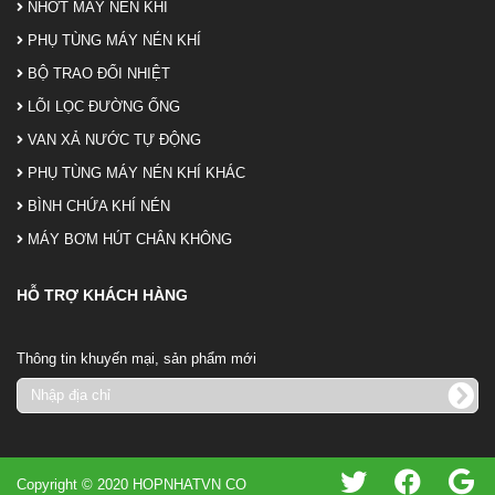
NHỚT MÁY NÉN KHÍ
PHỤ TÙNG MÁY NÉN KHÍ
BỘ TRAO ĐỔI NHIỆT
LÕI LỌC ĐƯỜNG ỐNG
VAN XẢ NƯỚC TỰ ĐỘNG
PHỤ TÙNG MÁY NÉN KHÍ KHÁC
BÌNH CHỨA KHÍ NÉN
MÁY BƠM HÚT CHÂN KHÔNG
HỖ TRỢ KHÁCH HÀNG
Thông tin khuyến mại, sản phẩm mới
Copyright © 2020 HOPNHATVN CO