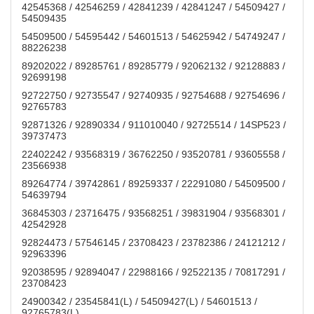
42545368 / 42546259 / 42841239 / 42841247 / 54509427 /
54509435
54509500 / 54595442 / 54601513 / 54625942 / 54749247 /
88226238
89202022 / 89285761 / 89285779 / 92062132 / 92128883 /
92699198
92722750 / 92735547 / 92740935 / 92754688 / 92754696 /
92765783
92871326 / 92890334 / 911010040 / 92725514 / 14SP523 /
39737473
22402242 / 93568319 / 36762250 / 93520781 / 93605558 /
23566938
89264774 / 39742861 / 89259337 / 22291080 / 54509500 /
54639794
36845303 / 23716475 / 93568251 / 39831904 / 93568301 /
42542928
92824473 / 57546145 / 23708423 / 23782386 / 24121212 /
92963396
92038595 / 92894047 / 22988166 / 92522135 / 70817291 /
23708423
24900342 / 23545841(L) / 54509427(L) / 54601513 /
92765783(L)