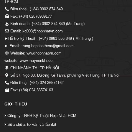
TPHCM
Điện thoại: (+84) 0902 874 849
Fax: (+84) 02878989177
Kinh doanh: (+84) 0902 874 849 (Ms Trang)
Email: kd003@hopnhatvn.com
►Hỗ trợ kỹ Thuật : (+84) 0981 556 849 ( Mr Trung )
► Email: trung.hopnhathcm@gmail.com
Website: www.hopnhatvn.com
website :www.maynenkhi.co
CHI NHÁNH TẠI TP HÀ NỘI
Số 37, Ngõ 83, Đường Kẻ Tạnh, phường Việt Hưng, TP Hà Nội
Điện thoại: (+84) 024 36574162
Fax: (+84) 024 36574163
GIỚI THIỆU
Công ty TNHH Kỹ Thuật Hợp Nhất HCM
Sữa chữa, tư vấn và lắp đặt