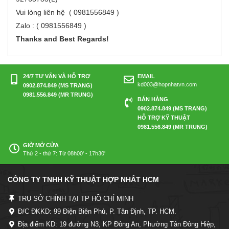
Vui lòng liên hệ ( 0981556849 )
Zalo : ( 0981556849 )
Thanks and Best Regards!
24/7 TƯ VẤN VÀ HỖ TRỢ
EMAIL
kd003@hopnhatvn.com
0902.874.849 (MS TRANG)
0981.556.849 (MR TRUNG)
BÁN HÀNG
0902.874.849 (MS TRANG)
HỖ TRỢ KỸ THUẬT
0981.556.849 (MR TRUNG)
GIỜ MỞ CỬA
Thứ 2 - thứ 7: Từ 08h00' - 17h30'
CÔNG TY TNHH KỸ THUẬT HỢP NHẤT HCM
TRỤ SỞ CHÍNH TẠI TP HỒ CHÍ MINH
Đ/C ĐKKD: 99 Điện Biên Phủ, P. Tân Định, TP. HCM.
Địa điểm KD: 19 đường N3, KP Đông An, Phường Tân Đông Hiệp,