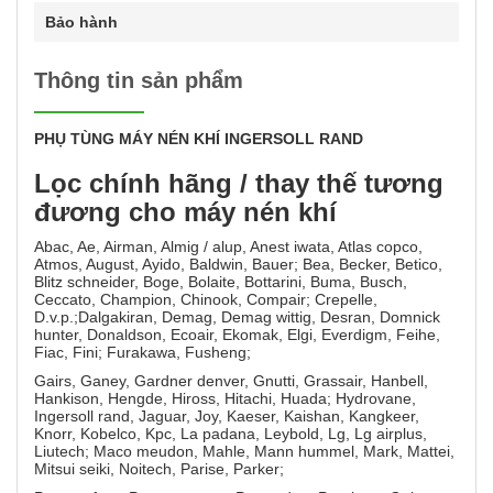
Bảo hành
Thông tin sản phẩm
PHỤ TÙNG MÁY NÉN KHÍ INGERSOLL RAND
Lọc chính hãng / thay thế tương
đương cho máy nén khí
Abac, Ae, Airman, Almig / alup, Anest iwata, Atlas copco,
Atmos, August, Ayido, Baldwin, Bauer; Bea, Becker, Betico,
Blitz schneider, Boge, Bolaite, Bottarini, Buma, Busch,
Ceccato, Champion, Chinook, Compair; Crepelle,
D.v.p.;Dalgakiran, Demag, Demag wittig, Desran, Domnick
hunter, Donaldson, Ecoair, Ekomak, Elgi, Everdigm, Feihe,
Fiac, Fini; Furakawa, Fusheng;
Gairs, Ganey, Gardner denver, Gnutti, Grassair, Hanbell,
Hankison, Hengde, Hiross, Hitachi, Huada; Hydrovane,
Ingersoll rand, Jaguar, Joy, Kaeser, Kaishan, Kangkeer,
Knorr, Kobelco, Kpc, La padana, Leybold, Lg, Lg airplus,
Liutech; Maco meudon, Mahle, Mann hummel, Mark, Mattei,
Mitsui seiki, Noitech, Parise, Parker;