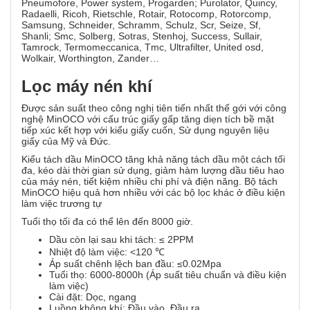
Pneumofore, Power system, Progarden; Purolator, Quincy,
Radaelli, Ricoh, Rietschle, Rotair, Rotocomp, Rotorcomp,
Samsung, Schneider, Schramm, Schulz, Scr, Seize, Sf,
Shanli; Smc, Solberg, Sotras, Stenhoj, Success, Sullair,
Tamrock, Termomeccanica, Tmc, Ultrafilter, United osd,
Wolkair, Worthington, Zander…
Lọc máy nén khí
Được sản suất theo công nghị tiên tiến nhất thế gới với công
nghệ MinOCO với cấu trúc giấy gấp tăng diẹn tích bề mặt
tiếp xúc kết hợp với kiểu giấy cuốn, Sử dụng nguyên liệu
giấy của Mỹ và Đức.
Kiểu tách dầu MinOCO tăng khả năng tách dầu một cách tối
đa, kéo dài thời gian sử dụng, giảm hàm lượng dầu tiêu hao
của máy nén, tiết kiệm nhiều chi phí và điện năng. Bộ tách
MinOCO hiệu quả hơn nhiều với các bộ lọc khác ở điều kiện
làm việc trương tự
Tuổi thọ tối đa có thể lên đến 8000 giờ.
Dầu còn lại sau khi tách: ≤ 2PPM
Nhiệt độ làm việc: <120 ℃
Áp suất chênh lệch ban đầu: ≤0.02Mpa
Tuổi thọ: 6000-8000h (Áp suất tiêu chuẩn và điều kiện
làm việc)
Cài đặt: Dọc, ngang
Luồng không khí: Đầu vào, Đầu ra