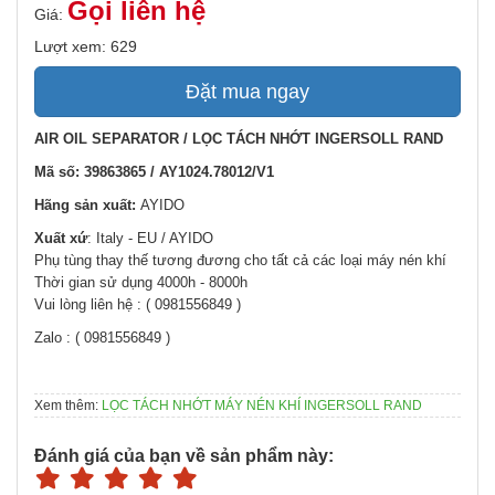
Gọi liên hệ
Giá:
Lượt xem: 629
Đặt mua ngay
AIR OIL SEPARATOR / LỌC TÁCH NHỚT INGERSOLL RAND
Mã số: 39863865 / AY1024.78012/V1
Hãng sản xuất:
AYIDO
Xuất xứ
: Italy - EU / AYIDO
Phụ tùng thay thế tương đương cho tất cả các loại máy nén khí
Thời gian sử dụng 4000h - 8000h
Vui lòng liên hệ : ( 0981556849 )
Zalo : ( 0981556849 )
Xem thêm:
LỌC TÁCH NHỚT MÁY NÉN KHÍ INGERSOLL RAND
Đánh giá của bạn về sản phẩm này: