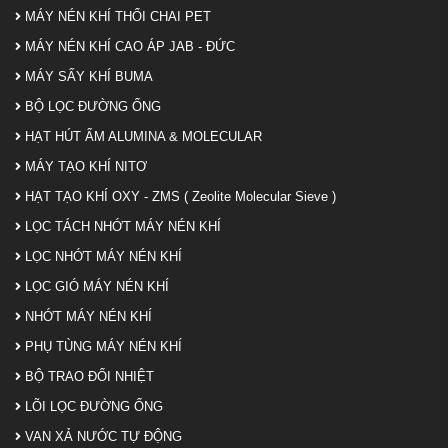
MÁY NÉN KHÍ THỔI CHAI PET
MÁY NÉN KHÍ CAO ÁP JAB - ĐỨC
MÁY SẤY KHÍ BUMA
BỘ LỌC ĐƯỜNG ỐNG
HẠT HÚT ẨM ALUMINA & MOLECULAR
MÁY TẠO KHÍ NITƠ
HẠT TẠO KHÍ OXY - ZMS ( Zeolite Molecular Sieve )
LỌC TÁCH NHỚT MÁY NÉN KHÍ
LỌC NHỚT MÁY NÉN KHÍ
LỌC GIÓ MÁY NÉN KHÍ
NHỚT MÁY NÉN KHÍ
PHỤ TÙNG MÁY NÉN KHÍ
BỘ TRAO ĐỔI NHIỆT
LÕI LỌC ĐƯỜNG ỐNG
VAN XẢ NƯỚC TỰ ĐỘNG