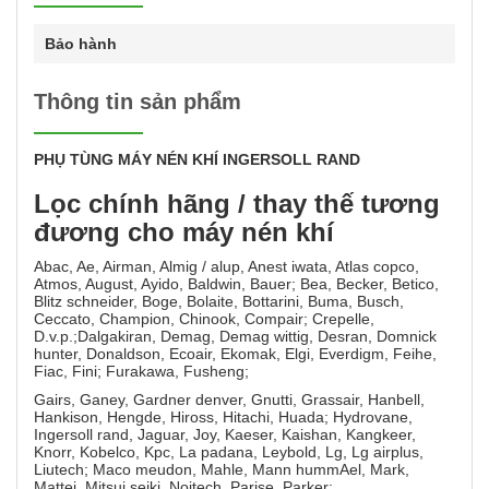
Bảo hành
Thông tin sản phẩm
PHỤ TÙNG MÁY NÉN KHÍ INGERSOLL RAND
Lọc chính hãng / thay thế tương
đương cho máy nén khí
Abac, Ae, Airman, Almig / alup, Anest iwata, Atlas copco,
Atmos, August, Ayido, Baldwin, Bauer; Bea, Becker, Betico,
Blitz schneider, Boge, Bolaite, Bottarini, Buma, Busch,
Ceccato, Champion, Chinook, Compair; Crepelle,
D.v.p.;Dalgakiran, Demag, Demag wittig, Desran, Domnick
hunter, Donaldson, Ecoair, Ekomak, Elgi, Everdigm, Feihe,
Fiac, Fini; Furakawa, Fusheng;
Gairs, Ganey, Gardner denver, Gnutti, Grassair, Hanbell,
Hankison, Hengde, Hiross, Hitachi, Huada; Hydrovane,
Ingersoll rand, Jaguar, Joy, Kaeser, Kaishan, Kangkeer,
Knorr, Kobelco, Kpc, La padana, Leybold, Lg, Lg airplus,
Liutech; Maco meudon, Mahle, Mann hummAel, Mark,
Mattei, Mitsui seiki, Noitech, Parise, Parker;