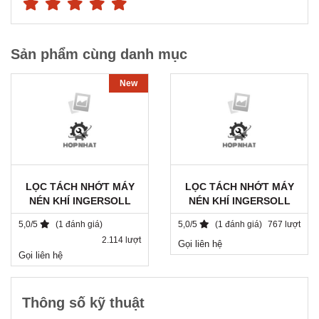
Sản phẩm cùng danh mục
New
LỌC TÁCH NHỚT MÁY
LỌC TÁCH NHỚT MÁY
NÉN KHÍ INGERSOLL
NÉN KHÍ INGERSOLL
RAND / 22219174 / DB
RAND 39890660 /
5,0/5
(1 đánh giá)
5,0/5
(1 đánh giá)
767 lượt
2525
AY1025.11080/V1
2.114 lượt
Gọi liên hệ
Gọi liên hệ
Thông số kỹ thuật