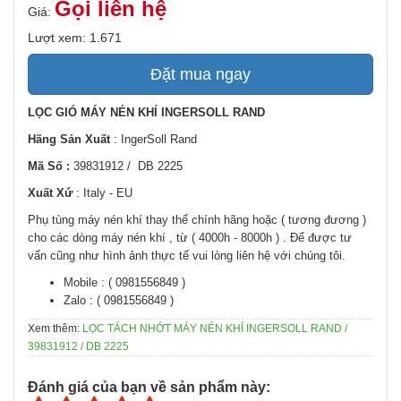
Gọi liên hệ
Giá:
Lượt xem: 1.671
Đặt mua ngay
LỌC GIÓ MÁY NÉN KHÍ INGERSOLL RAND
Hãng Sản Xuất
: IngerSoll Rand
Mã Số :
39831912 / DB 2225
Xuất Xứ
: Italy - EU
Phụ tùng máy nén khí thay thế chính hãng hoặc ( tương đương )
cho các dòng máy nén khí , từ ( 4000h - 8000h ) . Để được tư
vấn cũng như hình ảnh thực tế vui lòng liên hệ với chúng tôi.
Mobile : ( 0981556849 )
Zalo : ( 0981556849 )
Xem thêm:
LỌC TÁCH NHỚT MÁY NÉN KHÍ INGERSOLL RAND /
39831912 / DB 2225
Đánh giá của bạn về sản phẩm này: