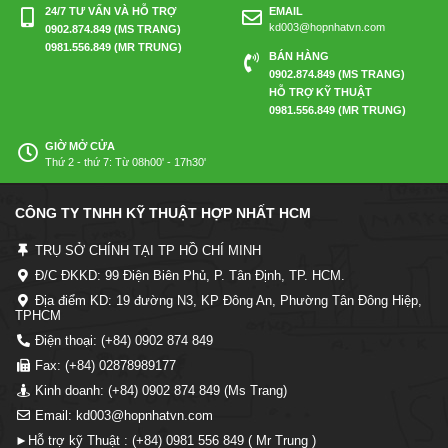
24/7 TƯ VẤN VÀ HỖ TRỢ
EMAIL
kd003@hopnhatvn.com
0902.874.849 (MS TRANG)
0981.556.849 (MR TRUNG)
BÁN HÀNG
0902.874.849 (MS TRANG)
HỖ TRỢ KỸ THUẬT
0981.556.849 (MR TRUNG)
GIỜ MỞ CỬA
Thứ 2 - thứ 7: Từ 08h00' - 17h30'
CÔNG TY TNHH KỸ THUẬT HỢP NHẤT HCM
TRỤ SỞ CHÍNH TẠI TP HỒ CHÍ MINH
Đ/C ĐKKD: 99 Điện Biên Phủ, P. Tân Định, TP. HCM.
Địa điểm KD: 19 đường N3, KP Đông An, Phường Tân Đông Hiệp,
TPHCM
Điện thoại: (+84) 0902 874 849
Fax: (+84) 02878989177
Kinh doanh: (+84) 0902 874 849 (Ms Trang)
Email: kd003@hopnhatvn.com
►Hỗ trợ kỹ Thuật : (+84) 0981 556 849 ( Mr Trung )