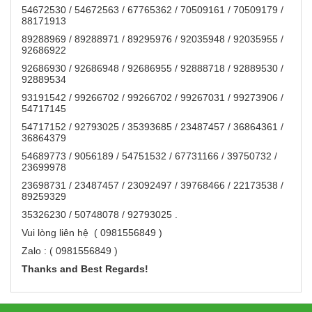
54672530 / 54672563 / 67765362 / 70509161 / 70509179 /
88171913
89288969 / 89288971 / 89295976 / 92035948 / 92035955 /
92686922
92686930 / 92686948 / 92686955 / 92888718 / 92889530 /
92889534
93191542 / 99266702 / 99266702 / 99267031 / 99273906 /
54717145
54717152 / 92793025 / 35393685 / 23487457 / 36864361 /
36864379
54689773 / 9056189 / 54751532 / 67731166 / 39750732 /
23699978
23698731 / 23487457 / 23092497 / 39768466 / 22173538 /
89259329
35326230 / 50748078 / 92793025 .
Vui lòng liên hệ ( 0981556849 )
Zalo : ( 0981556849 )
Thanks and Best Regards!