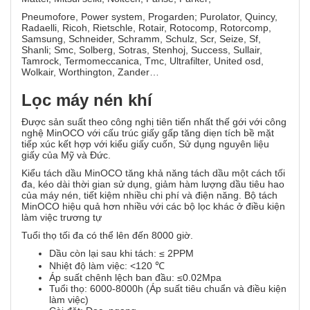
Pneumofore, Power system, Progarden; Purolator, Quincy,
Radaelli, Ricoh, Rietschle, Rotair, Rotocomp, Rotorcomp,
Samsung, Schneider, Schramm, Schulz, Scr, Seize, Sf,
Shanli; Smc, Solberg, Sotras, Stenhoj, Success, Sullair,
Tamrock, Termomeccanica, Tmc, Ultrafilter, United osd,
Wolkair, Worthington, Zander…
Lọc máy nén khí
Được sản suất theo công nghị tiên tiến nhất thế gới với công
nghệ MinOCO với cấu trúc giấy gấp tăng diẹn tích bề mặt
tiếp xúc kết hợp với kiểu giấy cuốn, Sử dụng nguyên liệu
giấy của Mỹ và Đức.
Kiểu tách dầu MinOCO tăng khả năng tách dầu một cách tối
đa, kéo dài thời gian sử dụng, giảm hàm lượng dầu tiêu hao
của máy nén, tiết kiệm nhiều chi phí và điện năng. Bộ tách
MinOCO hiệu quả hơn nhiều với các bộ lọc khác ở điều kiện
làm việc trương tự
Tuổi thọ tối đa có thể lên đến 8000 giờ.
Dầu còn lại sau khi tách: ≤ 2PPM
Nhiệt độ làm việc: <120 ℃
Áp suất chênh lệch ban đầu: ≤0.02Mpa
Tuổi thọ: 6000-8000h (Áp suất tiêu chuẩn và điều kiện
làm việc)