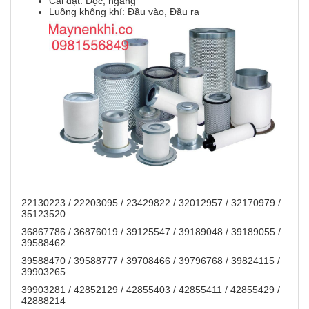
Cài đặt: Dọc, ngang
Luồng không khí: Đầu vào, Đầu ra
22130223 / 22203095 / 23429822 / 32012957 / 32170979 /
35123520
36867786 / 36876019 / 39125547 / 39189048 / 39189055 /
39588462
39588470 / 39588777 / 39708466 / 39796768 / 39824115 /
39903265
39903281 / 42852129 / 42855403 / 42855411 / 42855429 /
42888214