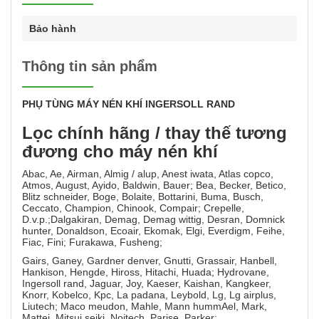
Bảo hành
Thông tin sản phẩm
PHỤ TÙNG MÁY NÉN KHÍ INGERSOLL RAND
Lọc chính hãng / thay thế tương
đương cho máy nén khí
Abac, Ae, Airman, Almig / alup, Anest iwata, Atlas copco,
Atmos, August, Ayido, Baldwin, Bauer; Bea, Becker, Betico,
Blitz schneider, Boge, Bolaite, Bottarini, Buma, Busch,
Ceccato, Champion, Chinook, Compair; Crepelle,
D.v.p.;Dalgakiran, Demag, Demag wittig, Desran, Domnick
hunter, Donaldson, Ecoair, Ekomak, Elgi, Everdigm, Feihe,
Fiac, Fini; Furakawa, Fusheng;
Gairs, Ganey, Gardner denver, Gnutti, Grassair, Hanbell,
Hankison, Hengde, Hiross, Hitachi, Huada; Hydrovane,
Ingersoll rand, Jaguar, Joy, Kaeser, Kaishan, Kangkeer,
Knorr, Kobelco, Kpc, La padana, Leybold, Lg, Lg airplus,
Liutech; Maco meudon, Mahle, Mann hummAel, Mark,
Mattei, Mitsui seiki, Noitech, Parise, Parker;