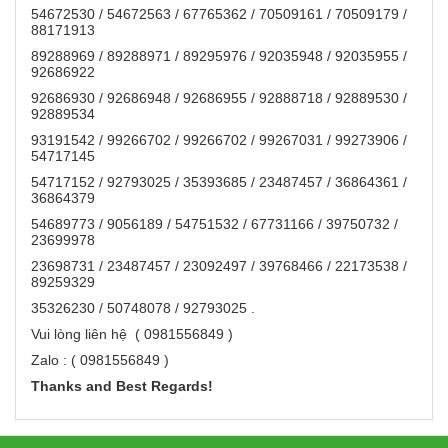
54672530 / 54672563 / 67765362 / 70509161 / 70509179 /
88171913
89288969 / 89288971 / 89295976 / 92035948 / 92035955 /
92686922
92686930 / 92686948 / 92686955 / 92888718 / 92889530 /
92889534
93191542 / 99266702 / 99266702 / 99267031 / 99273906 /
54717145
54717152 / 92793025 / 35393685 / 23487457 / 36864361 /
36864379
54689773 / 9056189 / 54751532 / 67731166 / 39750732 /
23699978
23698731 / 23487457 / 23092497 / 39768466 / 22173538 /
89259329
35326230 / 50748078 / 92793025 .
Vui lòng liên hệ ( 0981556849 )
Zalo : ( 0981556849 )
Thanks and Best Regards!