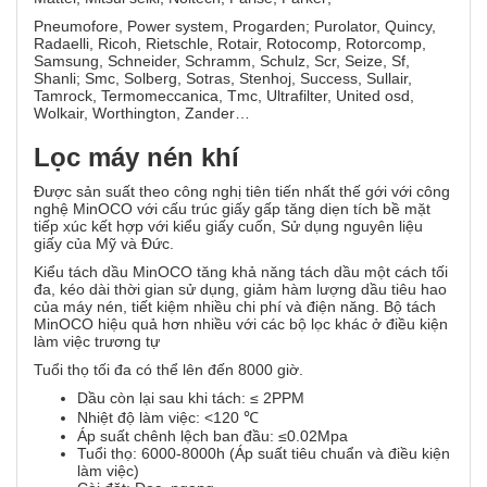
Pneumofore, Power system, Progarden; Purolator, Quincy,
Radaelli, Ricoh, Rietschle, Rotair, Rotocomp, Rotorcomp,
Samsung, Schneider, Schramm, Schulz, Scr, Seize, Sf,
Shanli; Smc, Solberg, Sotras, Stenhoj, Success, Sullair,
Tamrock, Termomeccanica, Tmc, Ultrafilter, United osd,
Wolkair, Worthington, Zander…
Lọc máy nén khí
Được sản suất theo công nghị tiên tiến nhất thế gới với công
nghệ MinOCO với cấu trúc giấy gấp tăng diẹn tích bề mặt
tiếp xúc kết hợp với kiểu giấy cuốn, Sử dụng nguyên liệu
giấy của Mỹ và Đức.
Kiểu tách dầu MinOCO tăng khả năng tách dầu một cách tối
đa, kéo dài thời gian sử dụng, giảm hàm lượng dầu tiêu hao
của máy nén, tiết kiệm nhiều chi phí và điện năng. Bộ tách
MinOCO hiệu quả hơn nhiều với các bộ lọc khác ở điều kiện
làm việc trương tự
Tuổi thọ tối đa có thể lên đến 8000 giờ.
Dầu còn lại sau khi tách: ≤ 2PPM
Nhiệt độ làm việc: <120 ℃
Áp suất chênh lệch ban đầu: ≤0.02Mpa
Tuổi thọ: 6000-8000h (Áp suất tiêu chuẩn và điều kiện
làm việc)