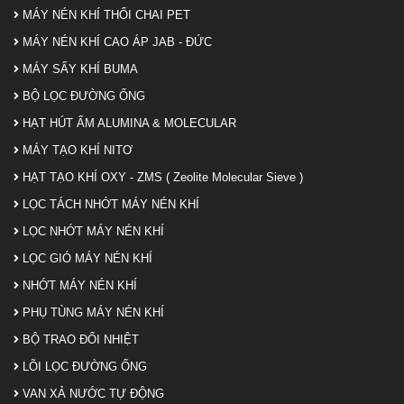
MÁY NÉN KHÍ THỔI CHAI PET
MÁY NÉN KHÍ CAO ÁP JAB - ĐỨC
MÁY SẤY KHÍ BUMA
BỘ LỌC ĐƯỜNG ỐNG
HẠT HÚT ẨM ALUMINA & MOLECULAR
MÁY TẠO KHÍ NITƠ
HẠT TẠO KHÍ OXY - ZMS ( Zeolite Molecular Sieve )
LỌC TÁCH NHỚT MÁY NÉN KHÍ
LỌC NHỚT MÁY NÉN KHÍ
LỌC GIÓ MÁY NÉN KHÍ
NHỚT MÁY NÉN KHÍ
PHỤ TÙNG MÁY NÉN KHÍ
BỘ TRAO ĐỔI NHIỆT
LÕI LỌC ĐƯỜNG ỐNG
VAN XẢ NƯỚC TỰ ĐỘNG