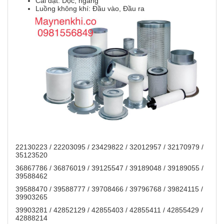
Cài đặt: Dọc, ngang
Luồng không khí: Đầu vào, Đầu ra
22130223 / 22203095 / 23429822 / 32012957 / 32170979 /
35123520
36867786 / 36876019 / 39125547 / 39189048 / 39189055 /
39588462
39588470 / 39588777 / 39708466 / 39796768 / 39824115 /
39903265
39903281 / 42852129 / 42855403 / 42855411 / 42855429 /
42888214