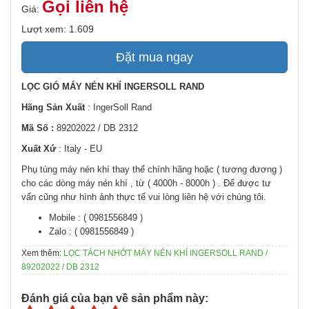
Gọi liên hệ
Giá:
Lượt xem: 1.609
Đặt mua ngay
LỌC GIÓ MÁY NÉN KHÍ INGERSOLL RAND
Hãng Sản Xuất
: IngerSoll Rand
Mã Số :
89202022 / DB 2312
Xuất Xứ
: Italy - EU
Phụ tùng máy nén khí thay thế chính hãng hoặc ( tương đương )
cho các dòng máy nén khí , từ ( 4000h - 8000h ) . Để được tư
vấn cũng như hình ảnh thực tế vui lòng liên hệ với chúng tôi.
Mobile : ( 0981556849 )
Zalo : ( 0981556849 )
Xem thêm:
LỌC TÁCH NHỚT MÁY NÉN KHÍ INGERSOLL RAND /
89202022 / DB 2312
Đánh giá của bạn về sản phẩm này: