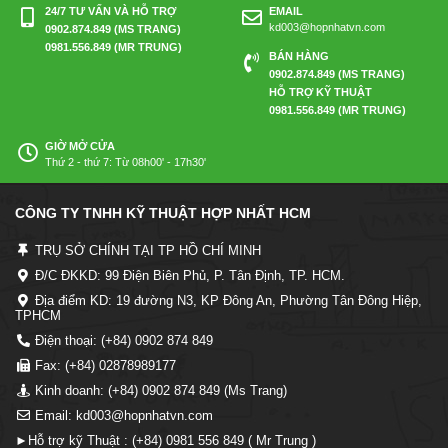
24/7 TƯ VẤN VÀ HỖ TRỢ
EMAIL
kd003@hopnhatvn.com
0902.874.849 (MS TRANG)
0981.556.849 (MR TRUNG)
BÁN HÀNG
0902.874.849 (MS TRANG)
HỖ TRỢ KỸ THUẬT
0981.556.849 (MR TRUNG)
GIỜ MỞ CỬA
Thứ 2 - thứ 7: Từ 08h00' - 17h30'
CÔNG TY TNHH KỸ THUẬT HỢP NHẤT HCM
TRỤ SỞ CHÍNH TẠI TP HỒ CHÍ MINH
Đ/C ĐKKD: 99 Điện Biên Phủ, P. Tân Định, TP. HCM.
Địa điểm KD: 19 đường N3, KP Đông An, Phường Tân Đông Hiệp,
TPHCM
Điện thoại: (+84) 0902 874 849
Fax: (+84) 02878989177
Kinh doanh: (+84) 0902 874 849 (Ms Trang)
Email: kd003@hopnhatvn.com
►Hỗ trợ kỹ Thuật : (+84) 0981 556 849 ( Mr Trung )