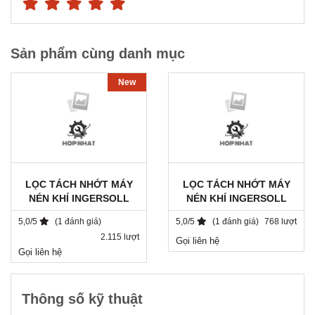
Sản phẩm cùng danh mục
New
LỌC TÁCH NHỚT MÁY
LỌC TÁCH NHỚT MÁY
NÉN KHÍ INGERSOLL
NÉN KHÍ INGERSOLL
RAND / 22219174 / DB
RAND 39890660 /
5,0/5
(1 đánh giá)
5,0/5
(1 đánh giá)
768 lượt
2525
AY1025.11080/V1
2.115 lượt
Gọi liên hệ
Gọi liên hệ
Thông số kỹ thuật