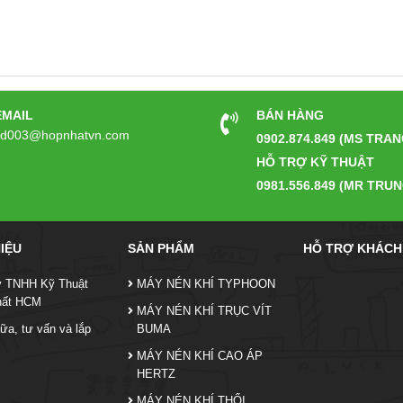
EMAIL
BÁN HÀNG
kd003@hopnhatvn.com
0902.874.849 (MS TRAN
HỖ TRỢ KỸ THUẬT
0981.556.849 (MR TRUN
HIỆU
SẢN PHẨM
HỖ TRỢ KHÁCH
y TNHH Kỹ Thuật
MÁY NÉN KHÍ TYPHOON
hất HCM
MÁY NÉN KHÍ TRỤC VÍT
ữa, tư vấn và lắp
BUMA
MÁY NÉN KHÍ CAO ÁP
HERTZ
MÁY NÉN KHÍ THỔI