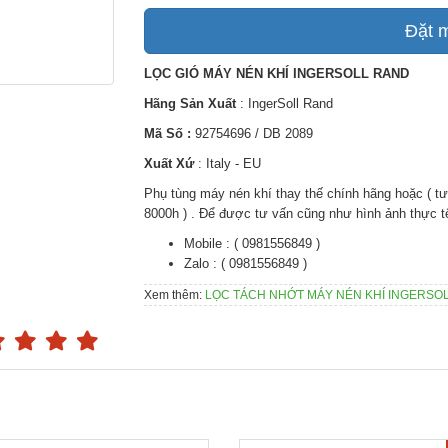
Đặt 
LỌC GIÓ MÁY NÉN KHÍ INGERSOLL RAND
Hãng Sản Xuất
: IngerSoll Rand
Mã Số :
92754696 / DB 2089
Xuất Xứ
: Italy - EU
Phụ tùng máy nén khí thay thế chính hãng hoặc ( t
8000h ) . Để được tư vấn cũng như hình ảnh thực tế 
Mobile : ( 0981556849 )
Zalo : ( 0981556849 )
Xem thêm:
LỌC TÁCH NHỚT MÁY NÉN KHÍ INGERSOLL