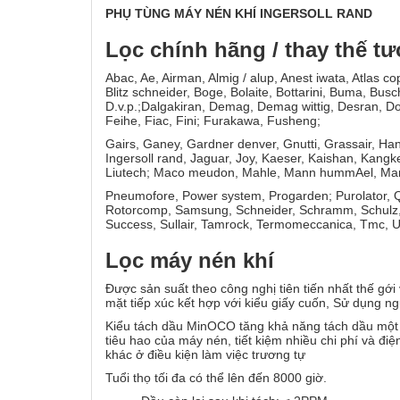
PHỤ TÙNG MÁY NÉN KHÍ INGERSOLL RAND
Lọc chính hãng / thay thế 
Abac, Ae, Airman, Almig / alup, Anest iwata, Atlas c
Blitz schneider, Boge, Bolaite, Bottarini, Buma, Bu
D.v.p.;Dalgakiran, Demag, Demag wittig, Desran, Do
Feihe, Fiac, Fini; Furakawa, Fusheng;
Gairs, Ganey, Gardner denver, Gnutti, Grassair, Ha
Ingersoll rand, Jaguar, Joy, Kaeser, Kaishan, Kangk
Liutech; Maco meudon, Mahle, Mann hummAel, Mark, M
Pneumofore, Power system, Progarden; Purolator, Qu
Rotorcomp, Samsung, Schneider, Schramm, Schulz, Sc
Success, Sullair, Tamrock, Termomeccanica, Tmc, Ult
Lọc máy nén khí
Được sản suất theo công nghị tiên tiến nhất thế gới
mặt tiếp xúc kết hợp với kiểu giấy cuốn, Sử dụng n
Kiểu tách dầu MinOCO tăng khả năng tách dầu một c
tiêu hao của máy nén, tiết kiệm nhiều chi phí và đ
khác ở điều kiện làm việc trương tự
Tuổi thọ tối đa có thể lên đến 8000 giờ.