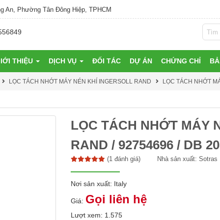
g An, Phường Tân Đông Hiệp, TPHCM
556849
IỚI THIỆU
DỊCH VỤ
ĐỐI TÁC
DỰ ÁN
CHỨNG CHỈ
BẢ
LỌC TÁCH NHỚT MÁY NÉN KHÍ INGERSOLL RAND
LỌC TÁCH NHỚT MÁY
LỌC TÁCH NHỚT MÁY N
RAND / 92754696 / DB 2
(1 đánh giá)
Nhà sản xuất:
Sotras
Nơi sản xuất: Italy
Gọi liên hệ
Giá:
Lượt xem: 1.575