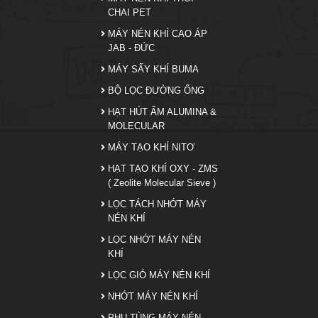
CHAI PET
MÁY NÉN KHÍ CAO ÁP
JAB - ĐỨC
MÁY SẤY KHÍ BUMA
BỘ LỌC ĐƯỜNG ỐNG
HẠT HÚT ẨM ALUMINA &
MOLECULAR
MÁY TẠO KHÍ NITƠ
HẠT TẠO KHÍ OXY - ZMS
( Zeolite Molecular Sieve )
LỌC TÁCH NHỚT MÁY
NÉN KHÍ
LỌC NHỚT MÁY NÉN
KHÍ
LỌC GIÓ MÁY NÉN KHÍ
NHỚT MÁY NÉN KHÍ
PHỤ TÙNG MÁY NÉN