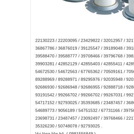
22130223 / 22203095 / 23429822 / 32012957 / 32
36867786 / 36876019 / 39125547 / 39189048 / 39
39588470 / 39588777 / 39708466 / 39796768 / 39
39903281 / 42852129 / 42855403 / 42855411 / 42
54672530 / 54672563 / 67765362 / 70509161 / 70
89288969 / 89288971 / 89295976 / 92035948 / 92
92686930 / 92686948 / 92686955 / 92888718 / 92
93191542 / 99266702 / 99266702 / 99267031 / 99
54717152 / 92793025 / 35393685 / 23487457 / 36
54689773 / 9056189 / 54751532 / 67731166 / 3975
23698731 / 23487457 / 23092497 / 39768466 / 22
35326230 / 50748078 / 92793025 .
Vui lòng liên hệ ( 0981556849 )