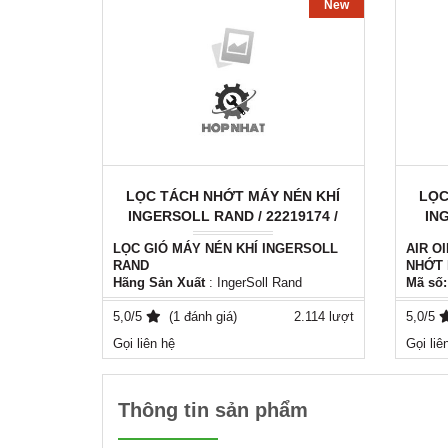
New
LỌC TÁCH NHỚT MÁY NÉN KHÍ
LỌC
INGERSOLL RAND / 22219174 /
IN
DB 2525
LỌC GIÓ MÁY NÉN KHÍ INGERSOLL
AIR O
RAND
NHỚT 
Hãng Sản Xuất
: IngerSoll Rand
Mã số:
Mã Số :
22219174 / DB 2525
Hãng s
Xuất Xứ
5,0/5
: Italy - EU
(1 đánh giá)
2.114 lượt
Xuất x
5,0/5
Phụ tùng máy nén khí thay thế chính
Phụ tù
Gọi liên hệ
Gọi liê
hãng hoặc ( tương đương ) cho các
cả các
dòng máy nén khí , từ ( 4000h - 8000h ) .
Thời g
Để được tư vấn cũng như hình ảnh thực
Vui lòn
tế vui lòng liên hệ với chúng tôi.
Zalo : 
Thông tin sản phẩm
Mobile : ( 0981556849 )
Zalo : ( 0981556849 )