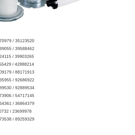
170979 / 35123520
189055 / 39588462
824115 / 39903265
855429 / 42888214
509179 / 88171913
035955 / 92686922
889530 / 92889534
273906 / 54717145
864361 / 36864379
0732 / 23699978
173538 / 89259329