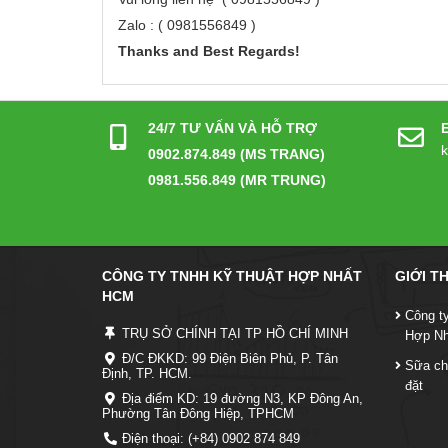
Zalo : ( 0981556849 )
Thanks and Best Regards!
24/7 TƯ VẤN VÀ HỖ TRỢ
0902.874.849 (MS TRANG)
0981.556.849 (MR TRUNG)
CÔNG TY TNHH KỸ THUẬT HỢP NHẤT
GIỚI T
HCM
Công t
TRỤ SỞ CHÍNH TẠI TP HỒ CHÍ MINH
Hợp N
Đ/C ĐKKD: 99 Điện Biên Phủ, P. Tân
Sữa ch
Định, TP. HCM.
đặt
Địa điểm KD: 19 đường N3, KP Đông An,
Phường Tân Đông Hiệp, TPHCM
Điện thoại: (+84) 0902 874 849