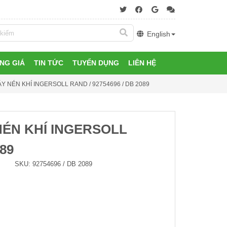
English
NG GIÁ
TIN TỨC
TUYỂN DỤNG
LIÊN HỆ
 NÉN KHÍ INGERSOLL RAND / 92754696 / DB 2089
ÉN KHÍ INGERSOLL
089
SKU:
92754696 / DB 2089