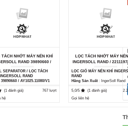
 TÁCH NHỚT MÁY NÉN KHÍ
LỌC TÁCH NHỚT MÁY NÉN
GERSOLL RAND 39890660 /
INGERSOLL RAND / 22111975
AY1025.11080/V1
2637
IL SEPARATOR / LỌC TÁCH
LỌC GIÓ MÁY NÉN KHÍ INGER
INGERSOLL RAND
RAND
 39890660 / AY1025.11080/V1
Hãng Sản Xuất
: IngerSoll Rand
ản xuất:
AYIDO
Mã Số :
22111975 / DB 2637
ứ
: Italy - EU / AYIDO
(1 đánh giá)
767 lượt
Xuất Xứ
5,0/5
: Italy - EU
(1 đánh giá)
2.2
ng thay thế tương đương cho tất
Phụ tùng máy nén khí thay thế ch
n hệ
Gọi liên hệ
 loại máy nén khí
hãng hoặc ( tương đương ) cho c
ian sử dụng 4000h - 8000h
dòng máy nén khí , từ ( 4000h - 8
g liên hệ : ( 0981556849 )
Để được tư vấn cũng như hình ả
( 0981556849 )
tế vui lòng liên hệ với chúng tôi.
T
Mobile : ( 0981556849 )
Zalo : ( 0981556849 )