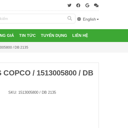
English
NG GIÁ
TIN TỨC
TUYỂN DỤNG
LIÊN HỆ
05800 / DB 2135
COPCO / 1513005800 / DB
SKU:
1513005800 / DB 2135