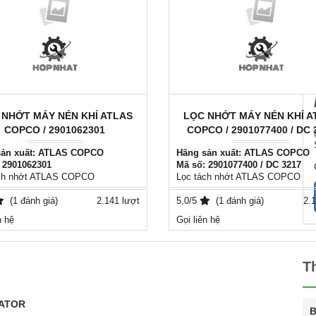
 NHỚT MÁY NÉN KHÍ ATLAS
LỌC NHỚT MÁY NÉN KHÍ A
COPCO / 2901062301
COPCO / 2901077400 / DC 
sản xuất: ATLAS COPCO
Hãng sản xuất: ATLAS COPCO
 2901062301
Mã số: 2901077400 / DC 3217
ch nhớt ATLAS COPCO
Lọc tách nhớt ATLAS COPCO
: Italy - EU / AYIDO
Xuất xứ: Italy - EU / AYIDO
ng thay thế tương đương cho tất
(1 đánh giá)
2.141 lượt
Phụ tùng thay thế tương đương c
5,0/5
(1 đánh giá)
2.1
 loại máy nén khí
cả các loại máy nén khí
n hệ
Gọi liên hệ
ian sử dụng 4000h - 8000h
Thời gian sử dụng 4000h - 8000h
ệ: 0981556849
Liên hệ: 0981556849
T
RATOR
B