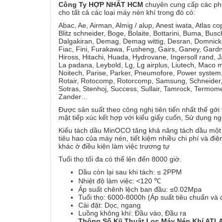
Công Ty HỢP NHẤT HCM
chuyên cung cấp các ph
cho tất cả các loại máy nén khí trong đó có:
Abac, Ae, Airman, Almig / alup, Anest iwata, Atlas c
Blitz schneider, Boge, Bolaite, Bottarini, Buma, Bus
Dalgakiran, Demag, Demag wittig, Desran, Domnick 
Fiac, Fini, Furakawa, Fusheng, Gairs, Ganey, Gardn
Hiross, Hitachi, Huada, Hydrovane, Ingersoll rand, 
La padana, Leybold, Lg, Lg airplus, Liutech, Maco 
Noitech, Parise, Parker, Pneumofore, Power system, 
Rotair, Rotocomp, Rotorcomp, Samsung, Schneider, 
Sotras, Stenhoj, Success, Sullair, Tamrock, Termomec
Zander…
Được sản suất theo công nghị tiên tiến nhất thế gới
mặt tiếp xúc kết hợp với kiểu giấy cuốn, Sử dụng n
Kiểu tách dầu MinOCO tăng khả năng tách dầu một c
tiêu hao của máy nén, tiết kiệm nhiều chi phí và đ
khác ở điều kiện làm việc trương tự
Tuổi thọ tối đa có thể lên đến 8000 giờ.
Dầu còn lại sau khi tách: ≤ 2PPM
Nhiệt độ làm việc: <120 ℃
Áp suất chênh lệch ban đầu: ≤0.02Mpa
Tuổi thọ: 6000-8000h (Áp suất tiêu chuẩn và đ
Cài đặt: Dọc, ngang
Luồng không khí: Đầu vào, Đầu ra
Thông Số Kỹ Thuật Lọc Máy Nén Khí AT