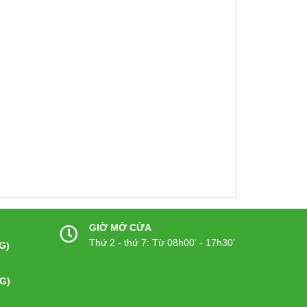
GIỜ MỞ CỬA
Thứ 2 - thứ 7: Từ 08h00' - 17h30'
G)
G)