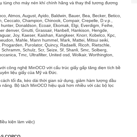
ụ tùng cho máy nén khí chính hãng và thay thế tương đương
opco, Atmos, August, Ayido, Baldwin, Bauer, Bea, Becker, Betico,
ch, Ceccato, Champion, Chinook, Compair, Crepelle, D.v.p.,
hunter, Donaldson, Ecoair, Ekomak, Elgi, Everdigm, Feihe,
er denver, Gnutti, Grassair, Hanbell, Hankison, Hengde,
Jaguar, Joy, Kaeser, Kaishan, Kangkeer, Knorr, Kobelco, Kpc,
meudon, Mahle, Mann hummel, Mark, Mattei, Mitsui seiki,
Progarden, Purolator, Quincy, Radaelli, Ricoh, Rietschle,
Schramm, Schulz, Scr, Seize, Sf, Shanli, Smc, Solberg,
canica, Tmc, Ultrafilter, United osd, Wolkair, Worthington,
 với công nghệ MinOCO với cấu trúc giấy gấp tăng diẹn tích bề
guyên liệu giấy của Mỹ và Đức.
ách tối đa, kéo dài thời gian sử dụng, giảm hàm lượng dầu
iện năng. Bộ tách MinOCO hiệu quả hơn nhiều với các bộ lọc
iều kiện làm việc)
LAS COPCO