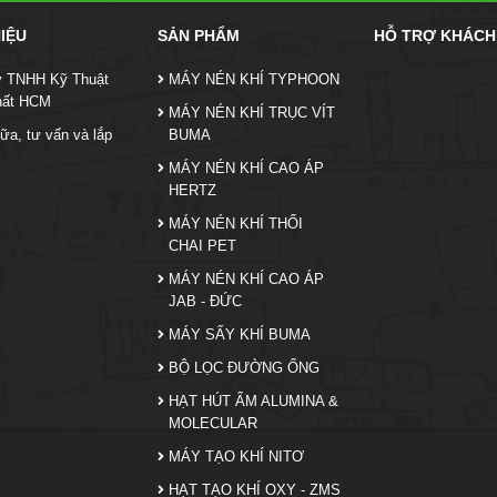
HIỆU
SẢN PHẨM
HỖ TRỢ KHÁCH
y TNHH Kỹ Thuật
MÁY NÉN KHÍ TYPHOON
hất HCM
MÁY NÉN KHÍ TRỤC VÍT
ữa, tư vấn và lắp
BUMA
MÁY NÉN KHÍ CAO ÁP
HERTZ
MÁY NÉN KHÍ THỔI
CHAI PET
MÁY NÉN KHÍ CAO ÁP
JAB - ĐỨC
MÁY SẤY KHÍ BUMA
BỘ LỌC ĐƯỜNG ỐNG
HẠT HÚT ẨM ALUMINA &
MOLECULAR
MÁY TẠO KHÍ NITƠ
HẠT TẠO KHÍ OXY - ZMS