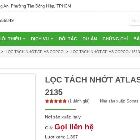
g An, Phường Tân Đông Hiệp, TPHCM
556849
IỚI THIỆU
DỊCH VỤ
ĐỐI TÁC
DỰ ÁN
CHỨNG CHỈ
BẢ
LỌC TÁCH NHỚT ATLAS COPCO
LỌC TÁCH NHỚT ATLAS COPCO / 15130
LỌC TÁCH NHỚT ATLAS 
2135
(1 đánh giá)
Nhà sản xuất:
Sotras
Nơi sản xuất: Italy
Gọi liên hệ
Giá:
Lượt xem: 1.867