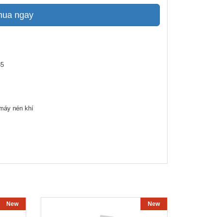
mua ngay
35
 máy nén khí
New
New