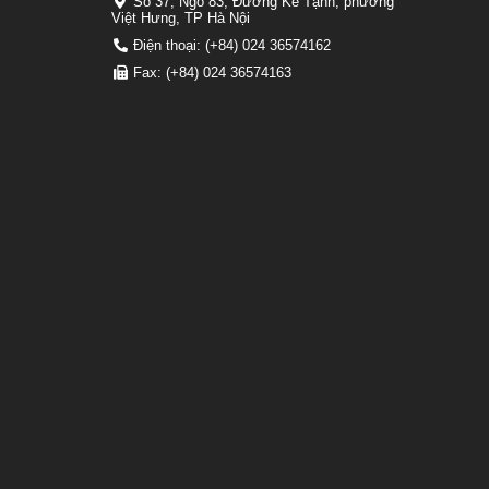
Số 37, Ngõ 83, Đường Kẻ Tạnh, phường
Việt Hưng, TP Hà Nội
Điện thoại: (+84) 024 36574162
Fax: (+84) 024 36574163