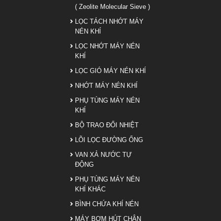
( Zeolite Molecular Sieve )
LỌC TÁCH NHỚT MÁY
NÉN KHÍ
LỌC NHỚT MÁY NÉN
KHÍ
LỌC GIÓ MÁY NÉN KHÍ
NHỚT MÁY NÉN KHÍ
PHỤ TÙNG MÁY NÉN
KHÍ
BỘ TRAO ĐỔI NHIỆT
LÕI LỌC ĐƯỜNG ỐNG
VAN XẢ NƯỚC TỰ
ĐỘNG
PHỤ TÙNG MÁY NÉN
KHÍ KHÁC
BÌNH CHỨA KHÍ NÉN
MÁY BƠM HÚT CHÂN