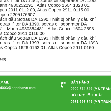
ras filter DA 1282, sotras oil separator DA 1282
ann 4930252291 , Atlas Copco 1604 1328 01,
opco 2911 0112 00, Atlas Copco 2911 0115 00
 Copco 2205176607
ách dầu Sotras DA 1390,Thiết bị phân ly dầu khí
ras filter DA 1390, sotras oil separator DA
1 , Mann 4930354481 , Atlas Copco 1604 2593
las Copco 2911 0116 00
ách dầu Sotras DA 1393,Thiết bị phân ly dầu khí
ras filter DA 1393, sotras oil separator DA 1393
as Copco 1626 0163 01, Atlas Copco 2911 0160
849)
EMAIL
BÁN HÀNG
kd003@hopnhatvn.com
0902.874.849 (MS TRAN
HỖ TRỢ KỸ THUẬT
0981.556.849 (MR TRUN