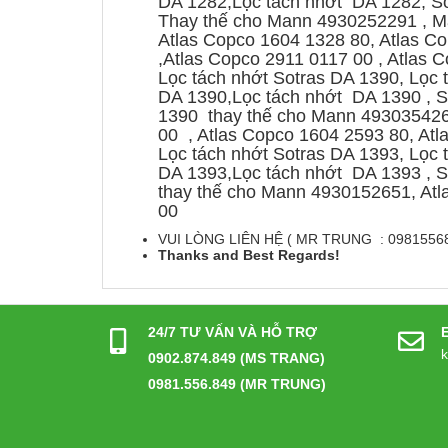
DA 1282,Lọc tách nhớt DA 1282, Sot
Thay thế cho Mann 4930252291 , M
Atlas Copco 1604 1328 80, Atlas C
,Atlas Copco 2911 0117 00 , Atlas
Lọc tách nhớt Sotras DA 1390, Lọc t
DA 1390,Lọc tách nhớt DA 1390 , Sot
1390 thay thế cho Mann 493035426
00 , Atlas Copco 1604 2593 80, At
Lọc tách nhớt Sotras DA 1393, Lọc t
DA 1393,Lọc tách nhớt DA 1393 , Sot
thay thế cho Mann 4930152651, Atl
00
VUI LÒNG LIÊN HỆ ( MR TRUNG : 0981556
Thanks and Best Regards!
24/7 TƯ VẤN VÀ HỖ TRỢ
0902.874.849 (MS TRANG)
0981.556.849 (MR TRUNG)