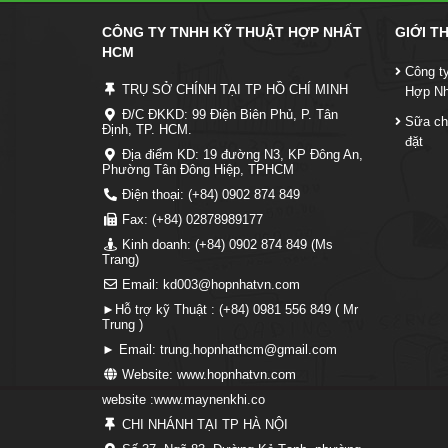
CÔNG TY TNHH KỸ THUẬT HỢP NHẤT
GIỚI T
HCM
Công t
TRỤ SỞ CHÍNH TẠI TP HỒ CHÍ MINH
Hợp N
Đ/C ĐKKD: 99 Điện Biên Phủ, P. Tân
Sữa ch
Định, TP. HCM.
đặt
Địa điểm KD: 19 đường N3, KP Đông An,
Phường Tân Đông Hiệp, TPHCM
Điện thoại: (+84) 0902 874 849
Fax: (+84) 02878989177
Kinh doanh: (+84) 0902 874 849 (Ms
Trang)
Email: kd003@hopnhatvn.com
►Hỗ trợ kỹ Thuật : (+84) 0981 556 849 ( Mr
Trung )
► Email: trung.hopnhathcm@gmail.com
Website: www.hopnhatvn.com
website :www.maynenkhi.co
CHI NHÁNH TẠI TP HÀ NỘI