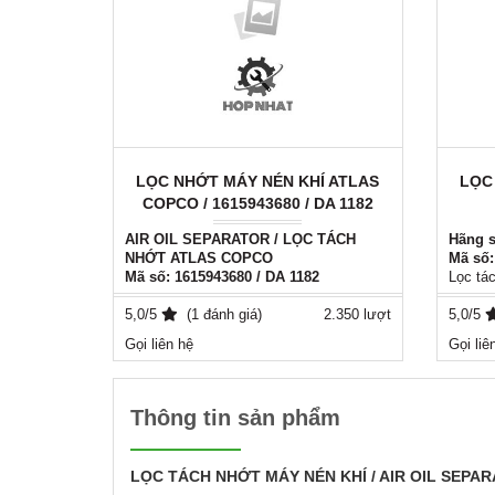
LỌC NHỚT MÁY NÉN KHÍ ATLAS
LỌC
COPCO / 1615943680 / DA 1182
AIR OIL SEPARATOR / LỌC TÁCH
Hãng 
NHỚT ATLAS COPCO
Mã số:
Mã số: 1615943680 / DA 1182
Lọc tá
Hãng sản xuất: ATLAS COPCO
Xuất xứ
Xuất xứ
5,0/5
: Italy - EU / AYIDO
(1 đánh giá)
2.350 lượt
Phụ tù
5,0/5
Phụ tùng thay thế tương đương cho tất
cả các
Gọi liên hệ
Gọi liê
cả các loại máy nén khí
Thời g
Thời gian sử dụng 4000h - 8000h
Liên h
Vui lòng liên hệ : ( 0981556849 )
Zalo : ( 0981556849 )
Thông tin sản phẩm
LỌC
TÁCH NHỚT MÁY NÉN KHÍ / AIR OIL SEPA