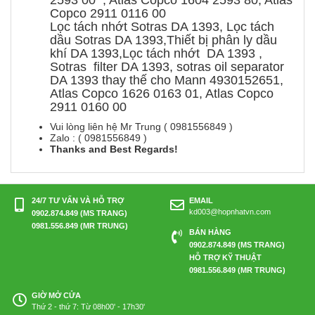
2593 00 , Atlas Copco 1604 2593 80, Atlas
Copco 2911 0116 00
Lọc tách nhớt Sotras DA 1393, Lọc tách
dầu Sotras DA 1393,Thiết bị phân ly dầu
khí DA 1393,Lọc tách nhớt DA 1393 ,
Sotras filter DA 1393, sotras oil separator
DA 1393 thay thế cho Mann 4930152651,
Atlas Copco 1626 0163 01, Atlas Copco
2911 0160 00
Vui lòng liên hệ Mr Trung ( 0981556849 )
Zalo : ( 0981556849 )
Thanks and Best Regards!
24/7 TƯ VẤN VÀ HỖ TRỢ
EMAIL
kd003@hopnhatvn.com
0902.874.849 (MS TRANG)
0981.556.849 (MR TRUNG)
BÁN HÀNG
0902.874.849 (MS TRANG)
HỖ TRỢ KỸ THUẬT
0981.556.849 (MR TRUNG)
GIỜ MỞ CỬA
Thứ 2 - thứ 7: Từ 08h00' - 17h30'