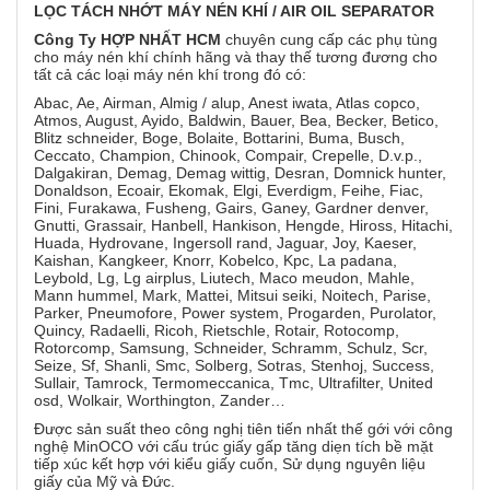
LỌC
TÁCH NHỚT MÁY NÉN KHÍ / AIR OIL SEPARATOR
Công Ty HỢP NHẤT HCM
chuyên cung cấp các phụ tùng
cho máy nén khí chính hãng và thay thế tương đương cho
tất cả các loại máy nén khí trong đó có:
Abac, Ae, Airman, Almig / alup, Anest iwata, Atlas copco,
Atmos, August, Ayido, Baldwin, Bauer, Bea, Becker, Betico,
Blitz schneider, Boge, Bolaite, Bottarini, Buma, Busch,
Ceccato, Champion, Chinook, Compair, Crepelle, D.v.p.,
Dalgakiran, Demag, Demag wittig, Desran, Domnick hunter,
Donaldson, Ecoair, Ekomak, Elgi, Everdigm, Feihe, Fiac,
Fini, Furakawa, Fusheng, Gairs, Ganey, Gardner denver,
Gnutti, Grassair, Hanbell, Hankison, Hengde, Hiross, Hitachi,
Huada, Hydrovane, Ingersoll rand, Jaguar, Joy, Kaeser,
Kaishan, Kangkeer, Knorr, Kobelco, Kpc, La padana,
Leybold, Lg, Lg airplus, Liutech, Maco meudon, Mahle,
Mann hummel, Mark, Mattei, Mitsui seiki, Noitech, Parise,
Parker, Pneumofore, Power system, Progarden, Purolator,
Quincy, Radaelli, Ricoh, Rietschle, Rotair, Rotocomp,
Rotorcomp, Samsung, Schneider, Schramm, Schulz, Scr,
Seize, Sf, Shanli, Smc, Solberg, Sotras, Stenhoj, Success,
Sullair, Tamrock, Termomeccanica, Tmc, Ultrafilter, United
osd, Wolkair, Worthington, Zander…
Được sản suất theo công nghị tiên tiến nhất thế gới với công
nghệ MinOCO với cấu trúc giấy gấp tăng diẹn tích bề mặt
tiếp xúc kết hợp với kiểu giấy cuốn, Sử dụng nguyên liệu
giấy của Mỹ và Đức.