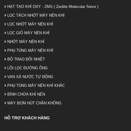
HẠT TẠO KHÍ OXY - ZMS ( Zeolite Molecular Sieve )
LỌC TÁCH NHỚT MÁY NÉN KHÍ
LỌC NHỚT MÁY NÉN KHÍ
LỌC GIÓ MÁY NÉN KHÍ
NHỚT MÁY NÉN KHÍ
PHỤ TÙNG MÁY NÉN KHÍ
BỘ TRAO ĐỔI NHIỆT
LÕI LỌC ĐƯỜNG ỐNG
VAN XẢ NƯỚC TỰ ĐỘNG
PHỤ TÙNG MÁY NÉN KHÍ KHÁC
BÌNH CHỨA KHÍ NÉN
MÁY BƠM HÚT CHÂN KHÔNG
HỖ TRỢ KHÁCH HÀNG