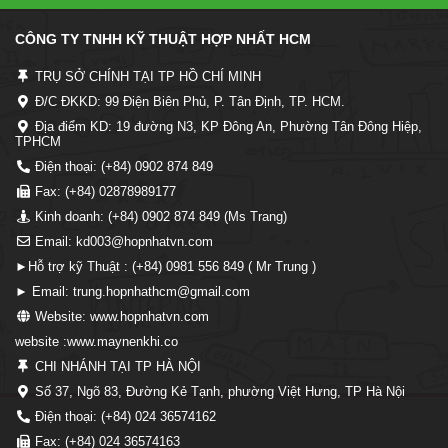
CÔNG TY TNHH KỸ THUẬT HỢP NHẤT HCM
TRỤ SỞ CHÍNH TẠI TP HỒ CHÍ MINH
Đ/C ĐKKD: 99 Điện Biên Phủ, P. Tân Định, TP. HCM.
Địa điểm KD: 19 đường N3, KP Đông An, Phường Tân Đông Hiệp,
TPHCM
Điện thoại: (+84) 0902 874 849
Fax: (+84) 02878989177
Kinh doanh: (+84) 0902 874 849 (Ms Trang)
Email: kd003@hopnhatvn.com
►Hỗ trợ kỹ Thuật : (+84) 0981 556 849 ( Mr Trung )
► Email: trung.hopnhathcm@gmail.com
Website: www.hopnhatvn.com
website :www.maynenkhi.co
CHI NHÁNH TẠI TP HÀ NỘI
Số 37, Ngõ 83, Đường Kẻ Tạnh, phường Việt Hưng, TP Hà Nội
Điện thoại: (+84) 024 36574162
Fax: (+84) 024 36574163