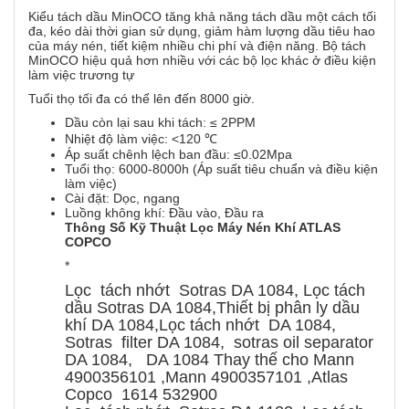
Kiểu tách dầu MinOCO tăng khả năng tách dầu một cách tối
đa, kéo dài thời gian sử dụng, giảm hàm lượng dầu tiêu hao
của máy nén, tiết kiệm nhiều chi phí và điện năng. Bộ tách
MinOCO hiệu quả hơn nhiều với các bộ lọc khác ở điều kiện
làm việc trương tự
Tuổi thọ tối đa có thể lên đến 8000 giờ.
Dầu còn lại sau khi tách: ≤ 2PPM
Nhiệt độ làm việc: <120 ℃
Áp suất chênh lệch ban đầu: ≤0.02Mpa
Tuổi thọ: 6000-8000h (Áp suất tiêu chuẩn và điều kiện
làm việc)
Cài đặt: Dọc, ngang
Luồng không khí: Đầu vào, Đầu ra
Thông Số Kỹ Thuật Lọc Máy Nén Khí ATLAS
COPCO
*
Lọc tách nhớt Sotras DA 1084, Lọc tách
dầu Sotras DA 1084,Thiết bị phân ly dầu
khí DA 1084,Lọc tách nhớt DA 1084,
Sotras filter DA 1084, sotras oil separator
DA 1084, DA 1084 Thay thế cho Mann
4900356101 ,Mann 4900357101 ,Atlas
Copco 1614 532900