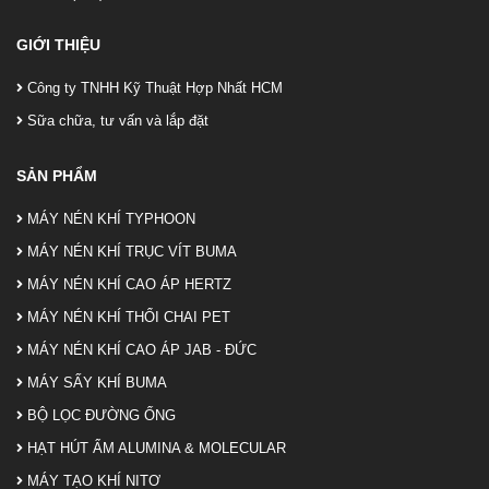
GIỚI THIỆU
Công ty TNHH Kỹ Thuật Hợp Nhất HCM
Sữa chữa, tư vấn và lắp đặt
SẢN PHẨM
MÁY NÉN KHÍ TYPHOON
MÁY NÉN KHÍ TRỤC VÍT BUMA
MÁY NÉN KHÍ CAO ÁP HERTZ
MÁY NÉN KHÍ THỔI CHAI PET
MÁY NÉN KHÍ CAO ÁP JAB - ĐỨC
MÁY SẤY KHÍ BUMA
BỘ LỌC ĐƯỜNG ỐNG
HẠT HÚT ẨM ALUMINA & MOLECULAR
MÁY TẠO KHÍ NITƠ