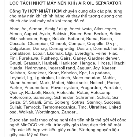
LỌC
TÁCH NHỚT MÁY NÉN KHÍ / AIR OIL SEPARATOR
Công Ty HỢP NHẤT HCM
chuyên cung cấp các phụ tùng
cho máy nén khí chính hãng và thay thế tương đương cho
tất cả các loại máy nén khí trong đó có:
Abac, Ae, Airman, Almig / alup, Anest iwata, Atlas copco,
Atmos, August, Ayido, Baldwin, Bauer, Bea, Becker, Betico,
Blitz schneider, Boge, Bolaite, Bottarini, Buma, Busch,
Ceccato, Champion, Chinook, Compair, Crepelle, D.v.p.,
Dalgakiran, Demag, Demag wittig, Desran, Domnick hunter,
Donaldson, Ecoair, Ekomak, Elgi, Everdigm, Feihe, Fiac,
Fini, Furakawa, Fusheng, Gairs, Ganey, Gardner denver,
Gnutti, Grassair, Hanbell, Hankison, Hengde, Hiross, Hitachi,
Huada, Hydrovane, Ingersoll rand, Jaguar, Joy, Kaeser,
Kaishan, Kangkeer, Knorr, Kobelco, Kpc, La padana,
Leybold, Lg, Lg airplus, Liutech, Maco meudon, Mahle,
Mann hummel, Mark, Mattei, Mitsui seiki, Noitech, Parise,
Parker, Pneumofore, Power system, Progarden, Purolator,
Quincy, Radaelli, Ricoh, Rietschle, Rotair, Rotocomp,
Rotorcomp, Samsung, Schneider, Schramm, Schulz, Scr,
Seize, Sf, Shanli, Smc, Solberg, Sotras, Stenhoj, Success,
Sullair, Tamrock, Termomeccanica, Tmc, Ultrafilter, United
osd, Wolkair, Worthington, Zander…
Được sản suất theo công nghị tiên tiến nhất thế gới với công
nghệ MinOCO với cấu trúc giấy gấp tăng diẹn tích bề mặt
tiếp xúc kết hợp với kiểu giấy cuốn, Sử dụng nguyên liệu
giấy của Mỹ và Đức.