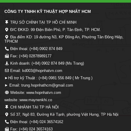
CÔNG TY TNHH KỸ THUẬT HỢP NHẤT HCM
TRỤ SỞ CHÍNH TẠI TP HỒ CHÍ MINH
Đ/C ĐKKD: 99 Điện Biên Phủ, P. Tân Định, TP. HCM.
Địa điểm KD: 19 đường N3, KP Đông An, Phường Tân Đông Hiệp,
TPHCM
Điện thoại: (+84) 0902 874 849
Fax: (+84) 02878989177
Kinh doanh: (+84) 0902 874 849 (Ms Trang)
Email: kd003@hopnhatvn.com
►Hỗ trợ kỹ Thuật : (+84) 0981 556 849 ( Mr Trung )
► Email: trung.hopnhathcm@gmail.com
Website: www.hopnhatvn.com
website :www.maynenkhi.co
CHI NHÁNH TẠI TP HÀ NỘI
Số 37, Ngõ 83, Đường Kẻ Tạnh, phường Việt Hưng, TP Hà Nội
Điện thoại: (+84) 024 36574162
Fax: (+84) 024 36574163