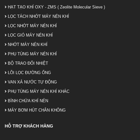
HẠT TẠO KHÍ OXY - ZMS ( Zeolite Molecular Sieve )
LỌC TÁCH NHỚT MÁY NÉN KHÍ
LỌC NHỚT MÁY NÉN KHÍ
LỌC GIÓ MÁY NÉN KHÍ
NHỚT MÁY NÉN KHÍ
PHỤ TÙNG MÁY NÉN KHÍ
BỘ TRAO ĐỔI NHIỆT
LÕI LỌC ĐƯỜNG ỐNG
VAN XẢ NƯỚC TỰ ĐỘNG
PHỤ TÙNG MÁY NÉN KHÍ KHÁC
BÌNH CHỨA KHÍ NÉN
MÁY BƠM HÚT CHÂN KHÔNG
HỖ TRỢ KHÁCH HÀNG