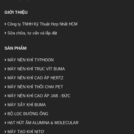
GIỚI THIỆU
Công ty TNHH Kỹ Thuật Hợp Nhất HCM
Sữa chữa, tư vấn và lắp đặt
SẢN PHẨM
MÁY NÉN KHÍ TYPHOON
MÁY NÉN KHÍ TRỤC VÍT BUMA
MÁY NÉN KHÍ CAO ÁP HERTZ
MÁY NÉN KHÍ THỔI CHAI PET
MÁY NÉN KHÍ CAO ÁP JAB - ĐỨC
MÁY SẤY KHÍ BUMA
BỘ LỌC ĐƯỜNG ỐNG
HẠT HÚT ẨM ALUMINA & MOLECULAR
MÁY TẠO KHÍ NITƠ