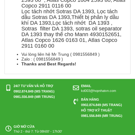
2593 00 , Atlas Copco 1604 2593 80, Atlas
Copco 2911 0116 00
Lọc tách nhớt Sotras DA 1393, Lọc tách
dầu Sotras DA 1393,Thiết bị phân ly dầu
khí DA 1393,Lọc tách nhớt DA 1393 ,
Sotras filter DA 1393, sotras oil separator
DA 1393 thay thế cho Mann 4930152651,
Atlas Copco 1626 0163 01, Atlas Copco
2911 0160 00
Vui lòng liên hệ Mr Trung ( 0981556849 )
Zalo : ( 0981556849 )
Thanks and Best Regards!
24/7 TƯ VẤN VÀ HỖ TRỢ
EMAIL
kd003@hopnhatvn.com
0902.874.849 (MS TRANG)
0981.556.849 (MR TRUNG)
BÁN HÀNG
0902.874.849 (MS TRANG)
HỖ TRỢ KỸ THUẬT
0981.556.849 (MR TRUNG)
GIỜ MỞ CỬA
Thứ 2 - thứ 7: Từ 08h00' - 17h30'