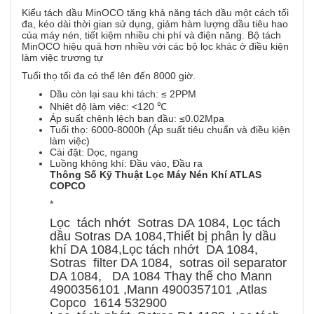
Kiểu tách dầu MinOCO tăng khả năng tách dầu một cách tối
đa, kéo dài thời gian sử dụng, giảm hàm lượng dầu tiêu hao
của máy nén, tiết kiệm nhiều chi phí và điện năng. Bộ tách
MinOCO hiệu quả hơn nhiều với các bộ lọc khác ở điều kiện
làm việc trương tự
Tuổi thọ tối đa có thể lên đến 8000 giờ.
Dầu còn lại sau khi tách: ≤ 2PPM
Nhiệt độ làm việc: <120 ℃
Áp suất chênh lệch ban đầu: ≤0.02Mpa
Tuổi thọ: 6000-8000h (Áp suất tiêu chuẩn và điều kiện
làm việc)
Cài đặt: Dọc, ngang
Luồng không khí: Đầu vào, Đầu ra
Thông Số Kỹ Thuật Lọc Máy Nén Khí ATLAS
COPCO
*
Lọc tách nhớt Sotras DA 1084, Lọc tách
dầu Sotras DA 1084,Thiết bị phân ly dầu
khí DA 1084,Lọc tách nhớt DA 1084,
Sotras filter DA 1084, sotras oil separator
DA 1084, DA 1084 Thay thế cho Mann
4900356101 ,Mann 4900357101 ,Atlas
Copco 1614 532900