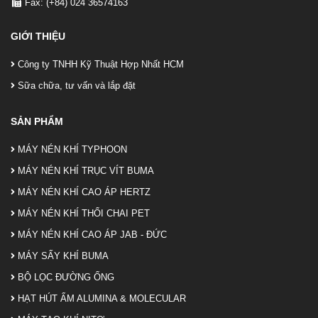
Fax: (+84) 024 36574163
GIỚI THIỆU
Công ty TNHH Kỹ Thuật Hợp Nhất HCM
Sữa chữa, tư vấn và lắp đặt
SẢN PHẨM
MÁY NÉN KHÍ TYPHOON
MÁY NÉN KHÍ TRỤC VÍT BUMA
MÁY NÉN KHÍ CAO ÁP HERTZ
MÁY NÉN KHÍ THỔI CHAI PET
MÁY NÉN KHÍ CAO ÁP JAB - ĐỨC
MÁY SẤY KHÍ BUMA
BỘ LỌC ĐƯỜNG ỐNG
HẠT HÚT ẨM ALUMINA & MOLECULAR