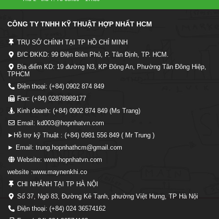
CÔNG TY TNHH KỸ THUẬT HỢP NHẤT HCM
TRỤ SỞ CHÍNH TẠI TP HỒ CHÍ MINH
Đ/C ĐKKD: 99 Điện Biên Phủ, P. Tân Định, TP. HCM.
Địa điểm KD: 19 đường N3, KP Đông An, Phường Tân Đông Hiệp,
TPHCM
Điện thoại: (+84) 0902 874 849
Fax: (+84) 02878989177
Kinh doanh: (+84) 0902 874 849 (Ms Trang)
Email: kd003@hopnhatvn.com
►Hỗ trợ kỹ Thuật : (+84) 0981 556 849 ( Mr Trung )
► Email: trung.hopnhathcm@gmail.com
Website: www.hopnhatvn.com
website :www.maynenkhi.co
CHI NHÁNH TẠI TP HÀ NỘI
Số 37, Ngõ 83, Đường Kẻ Tạnh, phường Việt Hưng, TP Hà Nội
Điện thoại: (+84) 024 36574162