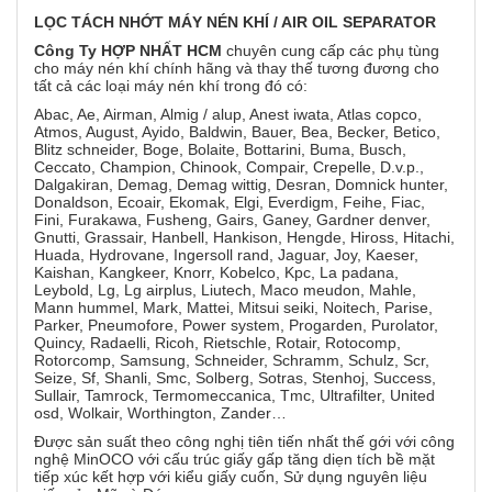
LỌC
TÁCH NHỚT MÁY NÉN KHÍ / AIR OIL SEPARATOR
Công Ty HỢP NHẤT HCM
chuyên cung cấp các phụ tùng
cho máy nén khí chính hãng và thay thế tương đương cho
tất cả các loại máy nén khí trong đó có:
Abac, Ae, Airman, Almig / alup, Anest iwata, Atlas copco,
Atmos, August, Ayido, Baldwin, Bauer, Bea, Becker, Betico,
Blitz schneider, Boge, Bolaite, Bottarini, Buma, Busch,
Ceccato, Champion, Chinook, Compair, Crepelle, D.v.p.,
Dalgakiran, Demag, Demag wittig, Desran, Domnick hunter,
Donaldson, Ecoair, Ekomak, Elgi, Everdigm, Feihe, Fiac,
Fini, Furakawa, Fusheng, Gairs, Ganey, Gardner denver,
Gnutti, Grassair, Hanbell, Hankison, Hengde, Hiross, Hitachi,
Huada, Hydrovane, Ingersoll rand, Jaguar, Joy, Kaeser,
Kaishan, Kangkeer, Knorr, Kobelco, Kpc, La padana,
Leybold, Lg, Lg airplus, Liutech, Maco meudon, Mahle,
Mann hummel, Mark, Mattei, Mitsui seiki, Noitech, Parise,
Parker, Pneumofore, Power system, Progarden, Purolator,
Quincy, Radaelli, Ricoh, Rietschle, Rotair, Rotocomp,
Rotorcomp, Samsung, Schneider, Schramm, Schulz, Scr,
Seize, Sf, Shanli, Smc, Solberg, Sotras, Stenhoj, Success,
Sullair, Tamrock, Termomeccanica, Tmc, Ultrafilter, United
osd, Wolkair, Worthington, Zander…
Được sản suất theo công nghị tiên tiến nhất thế gới với công
nghệ MinOCO với cấu trúc giấy gấp tăng diẹn tích bề mặt
tiếp xúc kết hợp với kiểu giấy cuốn, Sử dụng nguyên liệu