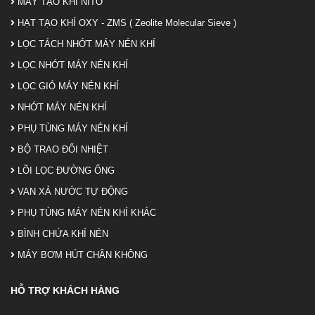
MÁY TẠO KHÍ NITƠ
HẠT TẠO KHÍ OXY - ZMS ( Zeolite Molecular Sieve )
LỌC TÁCH NHỚT MÁY NÉN KHÍ
LỌC NHỚT MÁY NÉN KHÍ
LỌC GIÓ MÁY NÉN KHÍ
NHỚT MÁY NÉN KHÍ
PHỤ TÙNG MÁY NÉN KHÍ
BỘ TRAO ĐỔI NHIỆT
LÕI LỌC ĐƯỜNG ỐNG
VAN XẢ NƯỚC TỰ ĐỘNG
PHỤ TÙNG MÁY NÉN KHÍ KHÁC
BÌNH CHỨA KHÍ NÉN
MÁY BƠM HÚT CHÂN KHÔNG
HỖ TRỢ KHÁCH HÀNG