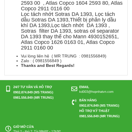
2593 00 , Atlas Copco 1604 2593 80, Atlas
Copco 2911 0116 00
Lọc tách nhớt Sotras DA 1393, Lọc tách
dầu Sotras DA 1393,Thiết bị phân ly dầu
khí DA 1393,Lọc tách nhớt DA 1393 ,
Sotras filter DA 1393, sotras oil separator
DA 1393 thay thế cho Mann 4930152651,
Atlas Copco 1626 0163 01, Atlas Copco
2911 0160 00
Vui lòng liên hệ ( MR TRUNG : 0981556849)
Zalo : ( 0981556849 )
Thanks and Best Regards!
24/7 TƯ VẤN VÀ HỖ TRỢ
EMAIL
kd003@hopnhatvn.com
0902.874.849 (MS TRANG)
0981.556.849 (MR TRUNG)
BÁN HÀNG
0902.874.849 (MS TRANG)
HỖ TRỢ KỸ THUẬT
0981.556.849 (MR TRUNG)
GIỜ MỞ CỬA
Thứ 2 - thứ 7: Từ 08h00' - 17h30'