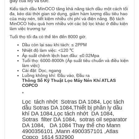
giấy của Mỹ và Đức.
Kiểu tách dầu MinOCO tăng khả năng tách dầu một cách tối
đa, kéo dài thời gian sử dụng, giảm hàm lượng dầu tiêu hao
của máy nén, tiết kiệm nhiều chi phí và điện năng. Bộ tách
MinOCO hiệu quả hơn nhiều với các bộ lọc khác ở điều kiện
làm việc trương tự
Tuổi thọ tối đa có thể lên đến 8000 giờ.
Dầu còn lại sau khi tách: ≤ 2PPM
Nhiệt độ làm việc: <120 ℃
Áp suất chênh lệch ban đầu: ≤0.02Mpa
Tuổi thọ: 6000-8000h (Áp suất tiêu chuẩn và điều kiện
làm việc)
Cài đặt: Dọc, ngang
Luồng không khí: Đầu vào, Đầu ra
Thông Số Kỹ Thuật Lọc Máy Nén Khí ATLAS
COPCO
*
Lọc tách nhớt Sotras DA 1084, Lọc tách
dầu Sotras DA 1084,Thiết bị phân ly dầu
khí DA 1084,Lọc tách nhớt DA 1084,
Sotras filter DA 1084, sotras oil separator
DA 1084, DA 1084 Thay thế cho Mann
4900356101 ,Mann 4900357101 ,Atlas
Copco 1614 532900