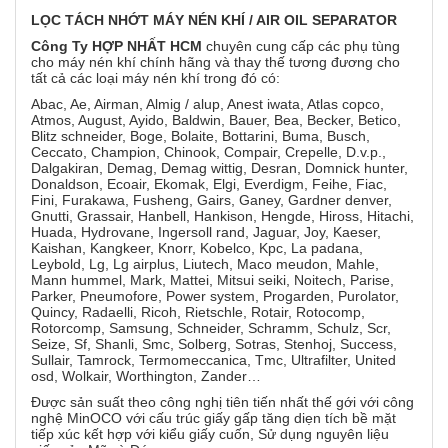
LỌC
TÁCH NHỚT MÁY NÉN KHÍ / AIR OIL SEPARATOR
Công Ty HỢP NHẤT HCM
chuyên cung cấp các phụ tùng
cho máy nén khí chính hãng và thay thế tương đương cho
tất cả các loại máy nén khí trong đó có:
Abac, Ae, Airman, Almig / alup, Anest iwata, Atlas copco,
Atmos, August, Ayido, Baldwin, Bauer, Bea, Becker, Betico,
Blitz schneider, Boge, Bolaite, Bottarini, Buma, Busch,
Ceccato, Champion, Chinook, Compair, Crepelle, D.v.p.,
Dalgakiran, Demag, Demag wittig, Desran, Domnick hunter,
Donaldson, Ecoair, Ekomak, Elgi, Everdigm, Feihe, Fiac,
Fini, Furakawa, Fusheng, Gairs, Ganey, Gardner denver,
Gnutti, Grassair, Hanbell, Hankison, Hengde, Hiross, Hitachi,
Huada, Hydrovane, Ingersoll rand, Jaguar, Joy, Kaeser,
Kaishan, Kangkeer, Knorr, Kobelco, Kpc, La padana,
Leybold, Lg, Lg airplus, Liutech, Maco meudon, Mahle,
Mann hummel, Mark, Mattei, Mitsui seiki, Noitech, Parise,
Parker, Pneumofore, Power system, Progarden, Purolator,
Quincy, Radaelli, Ricoh, Rietschle, Rotair, Rotocomp,
Rotorcomp, Samsung, Schneider, Schramm, Schulz, Scr,
Seize, Sf, Shanli, Smc, Solberg, Sotras, Stenhoj, Success,
Sullair, Tamrock, Termomeccanica, Tmc, Ultrafilter, United
osd, Wolkair, Worthington, Zander…
Được sản suất theo công nghị tiên tiến nhất thế gới với công
nghệ MinOCO với cấu trúc giấy gấp tăng diẹn tích bề mặt
tiếp xúc kết hợp với kiểu giấy cuốn, Sử dụng nguyên liệu