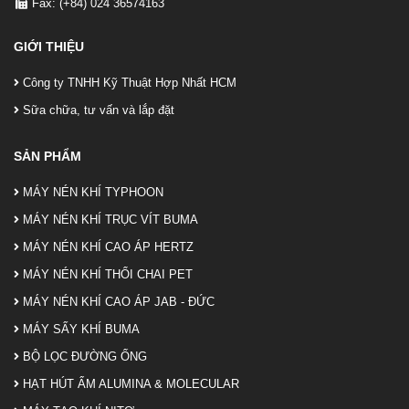
Fax: (+84) 024 36574163
GIỚI THIỆU
Công ty TNHH Kỹ Thuật Hợp Nhất HCM
Sữa chữa, tư vấn và lắp đặt
SẢN PHẨM
MÁY NÉN KHÍ TYPHOON
MÁY NÉN KHÍ TRỤC VÍT BUMA
MÁY NÉN KHÍ CAO ÁP HERTZ
MÁY NÉN KHÍ THỔI CHAI PET
MÁY NÉN KHÍ CAO ÁP JAB - ĐỨC
MÁY SẤY KHÍ BUMA
BỘ LỌC ĐƯỜNG ỐNG
HẠT HÚT ẨM ALUMINA & MOLECULAR