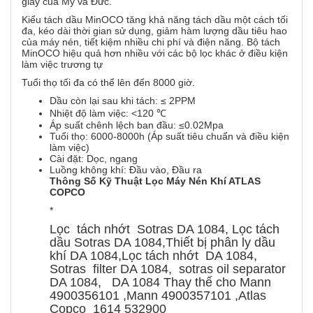
giấy của Mỹ và Đức.
Kiểu tách dầu MinOCO tăng khả năng tách dầu một cách tối
đa, kéo dài thời gian sử dụng, giảm hàm lượng dầu tiêu hao
của máy nén, tiết kiệm nhiều chi phí và điện năng. Bộ tách
MinOCO hiệu quả hơn nhiều với các bộ lọc khác ở điều kiện
làm việc trương tự
Tuổi thọ tối đa có thể lên đến 8000 giờ.
Dầu còn lại sau khi tách: ≤ 2PPM
Nhiệt độ làm việc: <120 ℃
Áp suất chênh lệch ban đầu: ≤0.02Mpa
Tuổi thọ: 6000-8000h (Áp suất tiêu chuẩn và điều kiện
làm việc)
Cài đặt: Dọc, ngang
Luồng không khí: Đầu vào, Đầu ra
Thông Số Kỹ Thuật Lọc Máy Nén Khí ATLAS
COPCO
*
Lọc tách nhớt Sotras DA 1084, Lọc tách
dầu Sotras DA 1084,Thiết bị phân ly dầu
khí DA 1084,Lọc tách nhớt DA 1084,
Sotras filter DA 1084, sotras oil separator
DA 1084, DA 1084 Thay thế cho Mann
4900356101 ,Mann 4900357101 ,Atlas
Copco 1614 532900