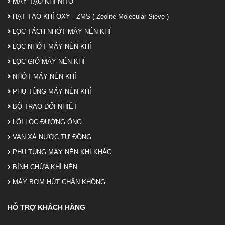
MÁY TẠO KHÍ NITƠ
HẠT TẠO KHÍ OXY - ZMS ( Zeolite Molecular Sieve )
LỌC TÁCH NHỚT MÁY NÉN KHÍ
LỌC NHỚT MÁY NÉN KHÍ
LỌC GIÓ MÁY NÉN KHÍ
NHỚT MÁY NÉN KHÍ
PHỤ TÙNG MÁY NÉN KHÍ
BỘ TRAO ĐỔI NHIỆT
LÕI LỌC ĐƯỜNG ỐNG
VAN XẢ NƯỚC TỰ ĐỘNG
PHỤ TÙNG MÁY NÉN KHÍ KHÁC
BÌNH CHỨA KHÍ NÉN
MÁY BƠM HÚT CHÂN KHÔNG
HỖ TRỢ KHÁCH HÀNG