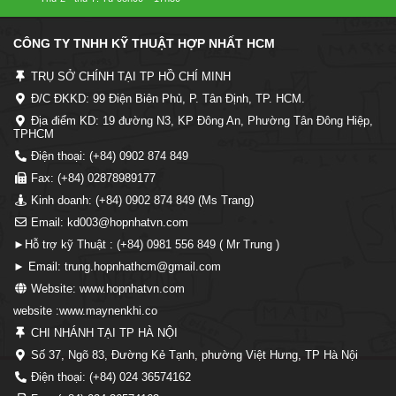
CÔNG TY TNHH KỸ THUẬT HỢP NHẤT HCM
TRỤ SỞ CHÍNH TẠI TP HỒ CHÍ MINH
Đ/C ĐKKD: 99 Điện Biên Phủ, P. Tân Định, TP. HCM.
Địa điểm KD: 19 đường N3, KP Đông An, Phường Tân Đông Hiệp,
TPHCM
Điện thoại: (+84) 0902 874 849
Fax: (+84) 02878989177
Kinh doanh: (+84) 0902 874 849 (Ms Trang)
Email: kd003@hopnhatvn.com
►Hỗ trợ kỹ Thuật : (+84) 0981 556 849 ( Mr Trung )
► Email: trung.hopnhathcm@gmail.com
Website: www.hopnhatvn.com
website :www.maynenkhi.co
CHI NHÁNH TẠI TP HÀ NỘI
Số 37, Ngõ 83, Đường Kẻ Tạnh, phường Việt Hưng, TP Hà Nội
Điện thoại: (+84) 024 36574162