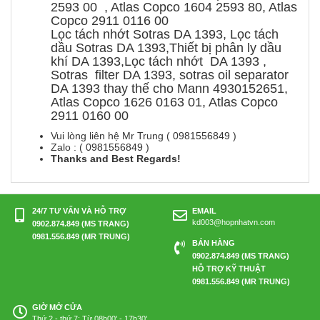
2593 00 , Atlas Copco 1604 2593 80, Atlas
Copco 2911 0116 00
Lọc tách nhớt Sotras DA 1393, Lọc tách
dầu Sotras DA 1393,Thiết bị phân ly dầu
khí DA 1393,Lọc tách nhớt DA 1393 ,
Sotras filter DA 1393, sotras oil separator
DA 1393 thay thế cho Mann 4930152651,
Atlas Copco 1626 0163 01, Atlas Copco
2911 0160 00
Vui lòng liên hệ Mr Trung ( 0981556849 )
Zalo : ( 0981556849 )
Thanks and Best Regards!
24/7 TƯ VẤN VÀ HỖ TRỢ
EMAIL
kd003@hopnhatvn.com
0902.874.849 (MS TRANG)
0981.556.849 (MR TRUNG)
BÁN HÀNG
0902.874.849 (MS TRANG)
HỖ TRỢ KỸ THUẬT
0981.556.849 (MR TRUNG)
GIỜ MỞ CỬA
Thứ 2 - thứ 7: Từ 08h00' - 17h30'