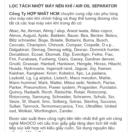
LỌC
TÁCH NHỚT MÁY NÉN KHÍ / AIR OIL SEPARATOR
Công Ty HỢP NHẤT HCM
chuyên cung cấp các phụ tùng
cho máy nén khí chính hãng và thay thế tương đương cho
tất cả các loại máy nén khí trong đó có:
Abac, Ae, Airman, Almig / alup, Anest iwata, Atlas copco,
Atmos, August, Ayido, Baldwin, Bauer, Bea, Becker, Betico,
Blitz schneider, Boge, Bolaite, Bottarini, Buma, Busch,
Ceccato, Champion, Chinook, Compair, Crepelle, D.v.p.,
Dalgakiran, Demag, Demag wittig, Desran, Domnick hunter,
Donaldson, Ecoair, Ekomak, Elgi, Everdigm, Feihe, Fiac,
Fini, Furakawa, Fusheng, Gairs, Ganey, Gardner denver,
Gnutti, Grassair, Hanbell, Hankison, Hengde, Hiross, Hitachi,
Huada, Hydrovane, Ingersoll rand, Jaguar, Joy, Kaeser,
Kaishan, Kangkeer, Knorr, Kobelco, Kpc, La padana,
Leybold, Lg, Lg airplus, Liutech, Maco meudon, Mahle,
Mann hummel, Mark, Mattei, Mitsui seiki, Noitech, Parise,
Parker, Pneumofore, Power system, Progarden, Purolator,
Quincy, Radaelli, Ricoh, Rietschle, Rotair, Rotocomp,
Rotorcomp, Samsung, Schneider, Schramm, Schulz, Scr,
Seize, Sf, Shanli, Smc, Solberg, Sotras, Stenhoj, Success,
Sullair, Tamrock, Termomeccanica, Tmc, Ultrafilter, United
osd, Wolkair, Worthington, Zander…
Được sản suất theo công nghị tiên tiến nhất thế gới với công
nghệ MinOCO với cấu trúc giấy gấp tăng diẹn tích bề mặt
tiếp xúc kết hợp với kiểu giấy cuốn, Sử dụng nguyên liệu