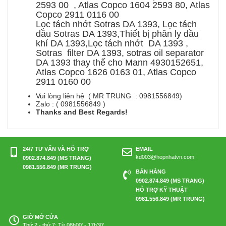
2593 00 , Atlas Copco 1604 2593 80, Atlas
Copco 2911 0116 00
Lọc tách nhớt Sotras DA 1393, Lọc tách
dầu Sotras DA 1393,Thiết bị phân ly dầu
khí DA 1393,Lọc tách nhớt DA 1393 ,
Sotras filter DA 1393, sotras oil separator
DA 1393 thay thế cho Mann 4930152651,
Atlas Copco 1626 0163 01, Atlas Copco
2911 0160 00
Vui lòng liên hệ ( MR TRUNG : 0981556849)
Zalo : ( 0981556849 )
Thanks and Best Regards!
24/7 TƯ VẤN VÀ HỖ TRỢ
EMAIL
kd003@hopnhatvn.com
0902.874.849 (MS TRANG)
0981.556.849 (MR TRUNG)
BÁN HÀNG
0902.874.849 (MS TRANG)
HỖ TRỢ KỸ THUẬT
0981.556.849 (MR TRUNG)
GIỜ MỞ CỬA
Thứ 2 - thứ 7: Từ 08h00' - 17h30'