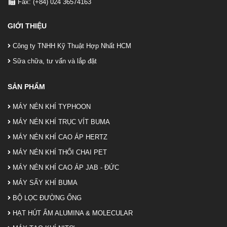
Fax: (+84) 024 36574163
GIỚI THIỆU
Công ty TNHH Kỹ Thuật Hợp Nhất HCM
Sữa chữa, tư vấn và lắp đặt
SẢN PHẨM
MÁY NÉN KHÍ TYPHOON
MÁY NÉN KHÍ TRỤC VÍT BUMA
MÁY NÉN KHÍ CAO ÁP HERTZ
MÁY NÉN KHÍ THỔI CHAI PET
MÁY NÉN KHÍ CAO ÁP JAB - ĐỨC
MÁY SẤY KHÍ BUMA
BỘ LỌC ĐƯỜNG ỐNG
HẠT HÚT ẨM ALUMINA & MOLECULAR