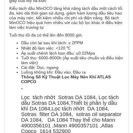
giấy của Mỹ và Đức.
Kiểu tách dầu MinOCO tăng khả năng tách dầu một cách tối
đa, kéo dài thời gian sử dụng, giảm hàm lượng dầu tiêu hao
của máy nén, tiết kiệm nhiều chi phí và điện năng. Bộ tách
MinOCO hiệu quả hơn nhiều với các bộ lọc khác ở điều kiện
làm việc trương tự
Tuổi thọ tối đa có thể lên đến 8000 giờ.
Dầu còn lại sau khi tách: ≤ 2PPM
Nhiệt độ làm việc: <120 ℃
Áp suất chênh lệch ban đầu: ≤0.02Mpa
Tuổi thọ: 6000-8000h (Áp suất tiêu chuẩn và điều kiện
làm việc)
Cài đặt: Dọc, ngang
Luồng không khí: Đầu vào, Đầu ra
Thông Số Kỹ Thuật Lọc Máy Nén Khí ATLAS
COPCO
*
Lọc tách nhớt Sotras DA 1084, Lọc tách
dầu Sotras DA 1084,Thiết bị phân ly dầu
khí DA 1084,Lọc tách nhớt DA 1084,
Sotras filter DA 1084, sotras oil separator
DA 1084, DA 1084 Thay thế cho Mann
4900356101 ,Mann 4900357101 ,Atlas
Copco 1614 532900