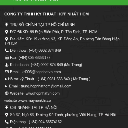
CÔNG TY TNHH KỸ THUẬT HỢP NHẤT HCM
TRỤ SỞ CHÍNH TẠI TP HỒ CHÍ MINH
Đ/C ĐKKD: 99 Điện Biên Phủ, P. Tân Định, TP. HCM.
Địa điểm KD: 19 đường N3, KP Đông An, Phường Tân Đông Hiệp,
TPHCM
Điện thoại: (+84) 0902 874 849
Fax: (+84) 02878989177
Kinh doanh: (+84) 0902 874 849 (Ms Trang)
Email: kd003@hopnhatvn.com
►Hỗ trợ kỹ Thuật : (+84) 0981 556 849 ( Mr Trung )
► Email: trung.hopnhathcm@gmail.com
Website: www.hopnhatvn.com
website :www.maynenkhi.co
CHI NHÁNH TẠI TP HÀ NỘI
Số 37, Ngõ 83, Đường Kẻ Tạnh, phường Việt Hưng, TP Hà Nội
Điện thoại: (+84) 024 36574162