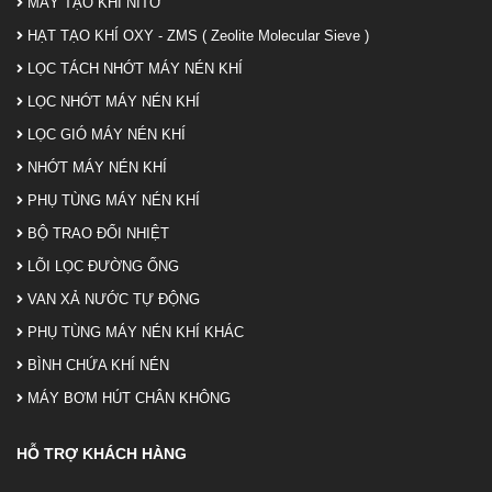
MÁY TẠO KHÍ NITƠ
HẠT TẠO KHÍ OXY - ZMS ( Zeolite Molecular Sieve )
LỌC TÁCH NHỚT MÁY NÉN KHÍ
LỌC NHỚT MÁY NÉN KHÍ
LỌC GIÓ MÁY NÉN KHÍ
NHỚT MÁY NÉN KHÍ
PHỤ TÙNG MÁY NÉN KHÍ
BỘ TRAO ĐỔI NHIỆT
LÕI LỌC ĐƯỜNG ỐNG
VAN XẢ NƯỚC TỰ ĐỘNG
PHỤ TÙNG MÁY NÉN KHÍ KHÁC
BÌNH CHỨA KHÍ NÉN
MÁY BƠM HÚT CHÂN KHÔNG
HỖ TRỢ KHÁCH HÀNG