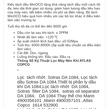
Kiểu tách dầu MinOCO tăng khả năng tách dầu một cách tối
đa, kéo dài thời gian sử dụng, giảm hàm lượng dầu tiêu hao
của máy nén, tiết kiệm nhiều chi phí và điện năng. Bộ tách
MinOCO hiệu quả hơn nhiều với các bộ lọc khác ở điều kiện
làm việc trương tự
Tuổi thọ tối đa có thể lên đến 8000 giờ.
Dầu còn lại sau khi tách: ≤ 2PPM
Nhiệt độ làm việc: <120 ℃
Áp suất chênh lệch ban đầu: ≤0.02Mpa
Tuổi thọ: 6000-8000h (Áp suất tiêu chuẩn và điều kiện
làm việc)
Cài đặt: Dọc, ngang
Luồng không khí: Đầu vào, Đầu ra
Thông Số Kỹ Thuật Lọc Máy Nén Khí ATLAS
COPCO
*
Lọc tách nhớt Sotras DA 1084, Lọc tách
dầu Sotras DA 1084,Thiết bị phân ly dầu
khí DA 1084,Lọc tách nhớt DA 1084,
Sotras filter DA 1084, sotras oil separator
DA 1084, DA 1084 Thay thế cho Mann
4900356101 ,Mann 4900357101 ,Atlas
Copco 1614 532900