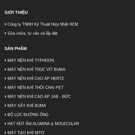
GIỚI THIỆU
Công ty TNHH Kỹ Thuật Hợp Nhất HCM
Sữa chữa, tư vấn và lắp đặt
SẢN PHẨM
MÁY NÉN KHÍ TYPHOON
MÁY NÉN KHÍ TRỤC VÍT BUMA
MÁY NÉN KHÍ CAO ÁP HERTZ
MÁY NÉN KHÍ THỔI CHAI PET
MÁY NÉN KHÍ CAO ÁP JAB - ĐỨC
MÁY SẤY KHÍ BUMA
BỘ LỌC ĐƯỜNG ỐNG
HẠT HÚT ẨM ALUMINA & MOLECULAR
MÁY TẠO KHÍ NITƠ