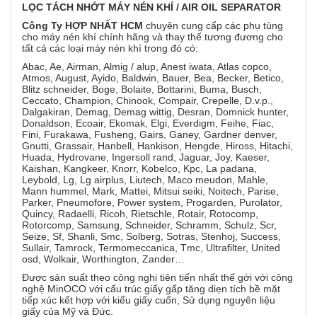
LỌC
TÁCH NHỚT MÁY NÉN KHÍ / AIR OIL SEPARATOR
Công Ty HỢP NHẤT HCM
chuyên cung cấp các phụ tùng
cho máy nén khí chính hãng và thay thế tương đương cho
tất cả các loại máy nén khí trong đó có:
Abac, Ae, Airman, Almig / alup, Anest iwata, Atlas copco,
Atmos, August, Ayido, Baldwin, Bauer, Bea, Becker, Betico,
Blitz schneider, Boge, Bolaite, Bottarini, Buma, Busch,
Ceccato, Champion, Chinook, Compair, Crepelle, D.v.p.,
Dalgakiran, Demag, Demag wittig, Desran, Domnick hunter,
Donaldson, Ecoair, Ekomak, Elgi, Everdigm, Feihe, Fiac,
Fini, Furakawa, Fusheng, Gairs, Ganey, Gardner denver,
Gnutti, Grassair, Hanbell, Hankison, Hengde, Hiross, Hitachi,
Huada, Hydrovane, Ingersoll rand, Jaguar, Joy, Kaeser,
Kaishan, Kangkeer, Knorr, Kobelco, Kpc, La padana,
Leybold, Lg, Lg airplus, Liutech, Maco meudon, Mahle,
Mann hummel, Mark, Mattei, Mitsui seiki, Noitech, Parise,
Parker, Pneumofore, Power system, Progarden, Purolator,
Quincy, Radaelli, Ricoh, Rietschle, Rotair, Rotocomp,
Rotorcomp, Samsung, Schneider, Schramm, Schulz, Scr,
Seize, Sf, Shanli, Smc, Solberg, Sotras, Stenhoj, Success,
Sullair, Tamrock, Termomeccanica, Tmc, Ultrafilter, United
osd, Wolkair, Worthington, Zander…
Được sản suất theo công nghị tiên tiến nhất thế gới với công
nghệ MinOCO với cấu trúc giấy gấp tăng diẹn tích bề mặt
tiếp xúc kết hợp với kiểu giấy cuốn, Sử dụng nguyên liệu
giấy của Mỹ và Đức.