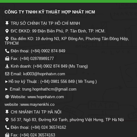
CÔNG TY TNHH KỸ THUẬT HỢP NHẤT HCM
TRỤ SỞ CHÍNH TẠI TP HỒ CHÍ MINH
Đ/C ĐKKD: 99 Điện Biên Phủ, P. Tân Định, TP. HCM.
Địa điểm KD: 19 đường N3, KP Đông An, Phường Tân Đông Hiệp,
TPHCM
Điện thoại: (+84) 0902 874 849
Fax: (+84) 02878989177
Kinh doanh: (+84) 0902 874 849 (Ms Trang)
Email: kd003@hopnhatvn.com
►Hỗ trợ kỹ Thuật : (+84) 0981 556 849 ( Mr Trung )
► Email: trung.hopnhathcm@gmail.com
Website: www.hopnhatvn.com
website :www.maynenkhi.co
CHI NHÁNH TẠI TP HÀ NỘI
Số 37, Ngõ 83, Đường Kẻ Tạnh, phường Việt Hưng, TP Hà Nội
Điện thoại: (+84) 024 36574162
Fax: (+84) 024 36574163