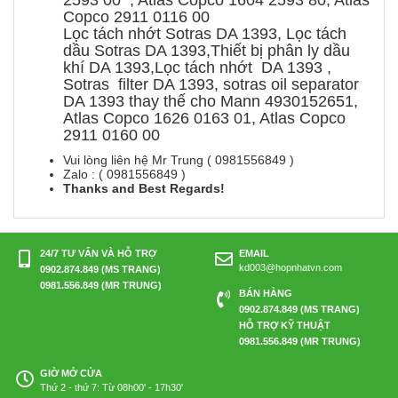
2593 00 , Atlas Copco 1604 2593 80, Atlas
Copco 2911 0116 00
Lọc tách nhớt Sotras DA 1393, Lọc tách
dầu Sotras DA 1393,Thiết bị phân ly dầu
khí DA 1393,Lọc tách nhớt DA 1393 ,
Sotras filter DA 1393, sotras oil separator
DA 1393 thay thế cho Mann 4930152651,
Atlas Copco 1626 0163 01, Atlas Copco
2911 0160 00
Vui lòng liên hệ Mr Trung ( 0981556849 )
Zalo : ( 0981556849 )
Thanks and Best Regards!
24/7 TƯ VẤN VÀ HỖ TRỢ
EMAIL
kd003@hopnhatvn.com
0902.874.849 (MS TRANG)
0981.556.849 (MR TRUNG)
BÁN HÀNG
0902.874.849 (MS TRANG)
HỖ TRỢ KỸ THUẬT
0981.556.849 (MR TRUNG)
GIỜ MỞ CỬA
Thứ 2 - thứ 7: Từ 08h00' - 17h30'