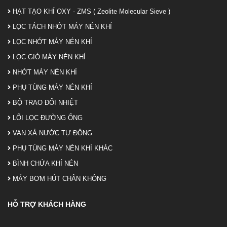
HẠT TẠO KHÍ OXY - ZMS ( Zeolite Molecular Sieve )
LỌC TÁCH NHỚT MÁY NÉN KHÍ
LỌC NHỚT MÁY NÉN KHÍ
LỌC GIÓ MÁY NÉN KHÍ
NHỚT MÁY NÉN KHÍ
PHỤ TÙNG MÁY NÉN KHÍ
BỘ TRAO ĐỔI NHIỆT
LÕI LỌC ĐƯỜNG ỐNG
VAN XẢ NƯỚC TỰ ĐỘNG
PHỤ TÙNG MÁY NÉN KHÍ KHÁC
BÌNH CHỨA KHÍ NÉN
MÁY BƠM HÚT CHÂN KHÔNG
HỖ TRỢ KHÁCH HÀNG