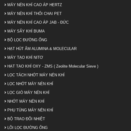
MÁY NÉN KHÍ CAO ÁP HERTZ
MÁY NÉN KHÍ THỔI CHAI PET
MÁY NÉN KHÍ CAO ÁP JAB - ĐỨC
MÁY SẤY KHÍ BUMA
BỘ LỌC ĐƯỜNG ỐNG
HẠT HÚT ẨM ALUMINA & MOLECULAR
MÁY TẠO KHÍ NITƠ
HẠT TẠO KHÍ OXY - ZMS ( Zeolite Molecular Sieve )
LỌC TÁCH NHỚT MÁY NÉN KHÍ
LỌC NHỚT MÁY NÉN KHÍ
LỌC GIÓ MÁY NÉN KHÍ
NHỚT MÁY NÉN KHÍ
PHỤ TÙNG MÁY NÉN KHÍ
BỘ TRAO ĐỔI NHIỆT
LÕI LỌC ĐƯỜNG ỐNG