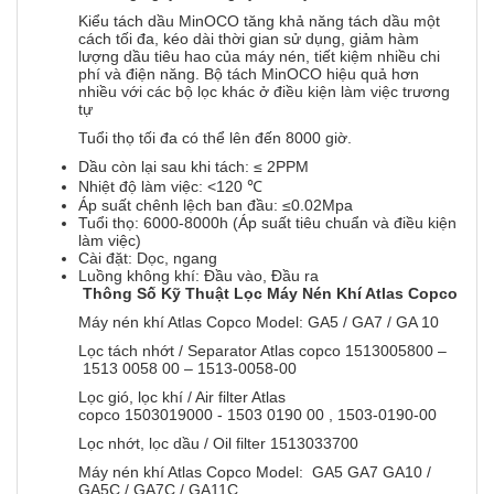
Kiểu tách dầu MinOCO tăng khả năng tách dầu một
cách tối đa, kéo dài thời gian sử dụng, giảm hàm
lượng dầu tiêu hao của máy nén, tiết kiệm nhiều chi
phí và điện năng. Bộ tách MinOCO hiệu quả hơn
nhiều với các bộ lọc khác ở điều kiện làm việc trương
tự
Tuổi thọ tối đa có thể lên đến 8000 giờ.
Dầu còn lại sau khi tách: ≤ 2PPM
Nhiệt độ làm việc: <120 ℃
Áp suất chênh lệch ban đầu: ≤0.02Mpa
Tuổi thọ: 6000-8000h (Áp suất tiêu chuẩn và điều kiện
làm việc)
Cài đặt: Dọc, ngang
Luồng không khí: Đầu vào, Đầu ra
Thông Số Kỹ Thuật Lọc Máy Nén Khí Atlas Copco
Máy nén khí Atlas Copco Model: GA5 / GA7 / GA 10
Lọc tách nhớt / Separator Atlas copco 1513005800 –
1513 0058 00 – 1513-0058-00
Lọc gió, lọc khí / Air filter Atlas
copco 1503019000 - 1503 0190 00 , 1503-0190-00
Lọc nhớt, lọc dầu / Oil filter 1513033700
Máy nén khí Atlas Copco Model: GA5 GA7 GA10 /
GA5C / GA7C / GA11C