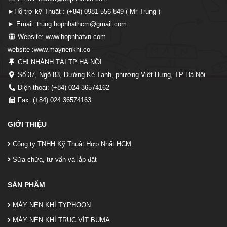
►Hỗ trợ kỹ Thuật : (+84) 0981 556 849 ( Mr Trung )
► Email: trung.hopnhathcm@gmail.com
Website: www.hopnhatvn.com
website :www.maynenkhi.co
CHI NHÁNH TẠI TP HÀ NỘI
Số 37, Ngõ 83, Đường Kẻ Tạnh, phường Việt Hưng, TP Hà Nội
Điện thoại: (+84) 024 36574162
Fax: (+84) 024 36574163
GIỚI THIỆU
Công ty TNHH Kỹ Thuật Hợp Nhất HCM
Sữa chữa, tư vấn và lắp đặt
SẢN PHẨM
MÁY NÉN KHÍ TYPHOON
MÁY NÉN KHÍ TRỤC VÍT BUMA