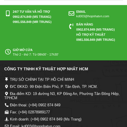
24/7 TƯ VẤN VÀ HỖ TRỢ
EMAIL
kd003@hopnhatvn.com
0902.874.849 (MS TRANG)
0981.556.849 (MR TRUNG)
BÁN HÀNG
0902.874.849 (MS TRANG)
HỖ TRỢ KỸ THUẬT
0981.556.849 (MR TRUNG)
GIỜ MỞ CỬA
Thứ 2 - thứ 7: Từ 08h00' - 17h30'
CÔNG TY TNHH KỸ THUẬT HỢP NHẤT HCM
TRỤ SỞ CHÍNH TẠI TP HỒ CHÍ MINH
Đ/C ĐKKD: 99 Điện Biên Phủ, P. Tân Định, TP. HCM.
Địa điểm KD: 19 đường N3, KP Đông An, Phường Tân Đông Hiệp,
TPHCM
Điện thoại: (+84) 0902 874 849
Fax: (+84) 02878989177
Kinh doanh: (+84) 0902 874 849 (Ms Trang)
Email: kd003@hopnhatvn.com