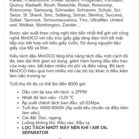
Parker, Pneumofore, Power system, Progarden, Purolator,
Quincy, Radaelli, Ricoh, Rietschle, Rotair, Rotocomp,
Rotorcomp, Samsung, Schneider, Schramm, Schulz, Scr,
Seize, Sf, Shanli, Smc, Solberg, Sotras, Stenhoj, Success,
Sullair, Tamrock, Termomeccanica, Tmc, Ultrafilter, United
osd, Wolkair, Worthington, Zander…
Được sản suất theo công nghị tiên tiến nhất thế gới với công
nghệ MinOCO với cấu trúc giấy gấp tăng diẹn tích bề mặt
tiếp xúc kết hợp với kiểu giấy cuốn, Sử dụng nguyên liệu
giấy của Mỹ và Đức.
Kiểu tách dầu MinOCO tăng khả năng tách dầu một cách tối
đa, kéo dài thời gian sử dụng, giảm hàm lượng dầu tiêu hao
của máy nén, tiết kiệm nhiều chi phí và điện năng. Bộ tách
MinOCO hiệu quả hơn nhiều với các bộ lọc khác ở điều kiện
làm việc trương tự
Tuổi thọ tối đa có thể lên đến 8000 giờ.
Dầu còn lại sau khi tách: ≤ 2PPM
Nhiệt độ làm việc: <120 ℃
Áp suất chênh lệch ban đầu: ≤0.02Mpa
Tuổi thọ: 6000-8000h (Áp suất tiêu chuẩn và điều kiện
làm việc)
Cài đặt: Dọc, ngang
Luồng không khí: Đầu vào, Đầu ra
LỌC
TÁCH NHỚT MÁY NÉN KHÍ / AIR OIL
SEPARATOR