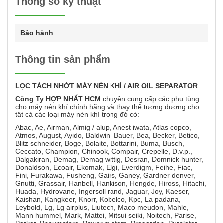
Thông số kỹ thuật
Bảo hành
Thông tin sản phẩm
LỌC
TÁCH NHỚT MÁY NÉN KHÍ / AIR OIL SEPARATOR
Công Ty HỢP NHẤT HCM
chuyên cung cấp các phụ tùng
cho máy nén khí chính hãng và thay thế tương đương cho
tất cả các loại máy nén khí trong đó có:
Abac, Ae, Airman, Almig / alup, Anest iwata, Atlas copco,
Atmos, August, Ayido, Baldwin, Bauer, Bea, Becker, Betico,
Blitz schneider, Boge, Bolaite, Bottarini, Buma, Busch,
Ceccato, Champion, Chinook, Compair, Crepelle, D.v.p.,
Dalgakiran, Demag, Demag wittig, Desran, Domnick hunter,
Donaldson, Ecoair, Ekomak, Elgi, Everdigm, Feihe, Fiac,
Fini, Furakawa, Fusheng, Gairs, Ganey, Gardner denver,
Gnutti, Grassair, Hanbell, Hankison, Hengde, Hiross, Hitachi,
Huada, Hydrovane, Ingersoll rand, Jaguar, Joy, Kaeser,
Kaishan, Kangkeer, Knorr, Kobelco, Kpc, La padana,
Leybold, Lg, Lg airplus, Liutech, Maco meudon, Mahle,
Mann hummel, Mark, Mattei, Mitsui seiki, Noitech, Parise,