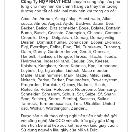
Công Ty HỢP NHẤT HCM
chuyên cung cấp các phụ
tùng cho máy nén khí chính hãng và thay thế tương
đương cho tất cả các loại máy nén khí trong đó có:
Abac, Ae, Airman, Almig / alup, Anest iwata, Atlas
copco, Atmos, August, Ayido, Baldwin, Bauer, Bea,
Becker, Betico, Blitz schneider, Boge, Bolaite, Bottarini,
Buma, Busch, Ceccato, Champion, Chinook, Compair,
Crepelle, D.v.p., Dalgakiran, Demag, Demag wittig,
Desran, Domnick hunter, Donaldson, Ecoair, Ekomak,
Elgi, Everdigm, Feihe, Fiac, Fini, Furakawa, Fusheng,
Gairs, Ganey, Gardner denver, Gnutti, Grassair,
Hanbell, Hankison, Hengde, Hiross, Hitachi, Huada,
Hydrovane, Ingersoll rand, Jaguar, Joy, Kaeser,
Kaishan, Kangkeer, Knorr, Kobelco, Kpc, La padana,
Leybold, Lg, Lg airplus, Liutech, Maco meudon,
Mahle, Mann hummel, Mark, Mattei, Mitsui seiki,
Noitech, Parise, Parker, Pneumofore, Power system,
Progarden, Purolator, Quincy, Radaelli, Ricoh,
Rietschle, Rotair, Rotocomp, Rotorcomp, Samsung,
Schneider, Schramm, Schulz, Scr, Seize, Sf, Shanli,
Smc, Solberg, Sotras, Stenhoj, Success, Sullair,
Tamrock, Termomeccanica, Tmc, Ultrafilter, United
osd, Wolkair, Worthington, Zander…
Được sản suất theo công nghị tiên tiến nhất thế gới
với công nghệ MinOCO với cấu trúc giấy gấp tăng
diẹn tích bề mặt tiếp xúc kết hợp với kiểu giấy cuốn,
Sử dụng nguyên liệu giấy của Mỹ và Đức.