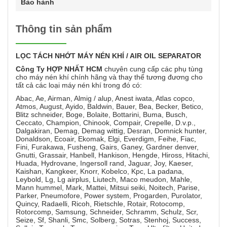
Bảo hành
Thông tin sản phẩm
LỌC
TÁCH NHỚT MÁY NÉN KHÍ / AIR OIL SEPARATOR
Công Ty HỢP NHẤT HCM
chuyên cung cấp các phụ tùng
cho máy nén khí chính hãng và thay thế tương đương cho
tất cả các loại máy nén khí trong đó có:
Abac, Ae, Airman, Almig / alup, Anest iwata, Atlas copco,
Atmos, August, Ayido, Baldwin, Bauer, Bea, Becker, Betico,
Blitz schneider, Boge, Bolaite, Bottarini, Buma, Busch,
Ceccato, Champion, Chinook, Compair, Crepelle, D.v.p.,
Dalgakiran, Demag, Demag wittig, Desran, Domnick hunter,
Donaldson, Ecoair, Ekomak, Elgi, Everdigm, Feihe, Fiac,
Fini, Furakawa, Fusheng, Gairs, Ganey, Gardner denver,
Gnutti, Grassair, Hanbell, Hankison, Hengde, Hiross, Hitachi,
Huada, Hydrovane, Ingersoll rand, Jaguar, Joy, Kaeser,
Kaishan, Kangkeer, Knorr, Kobelco, Kpc, La padana,
Leybold, Lg, Lg airplus, Liutech, Maco meudon, Mahle,
Mann hummel, Mark, Mattei, Mitsui seiki, Noitech, Parise,
Parker, Pneumofore, Power system, Progarden, Purolator,
Quincy, Radaelli, Ricoh, Rietschle, Rotair, Rotocomp,
Rotorcomp, Samsung, Schneider, Schramm, Schulz, Scr,
Seize, Sf, Shanli, Smc, Solberg, Sotras, Stenhoj, Success,