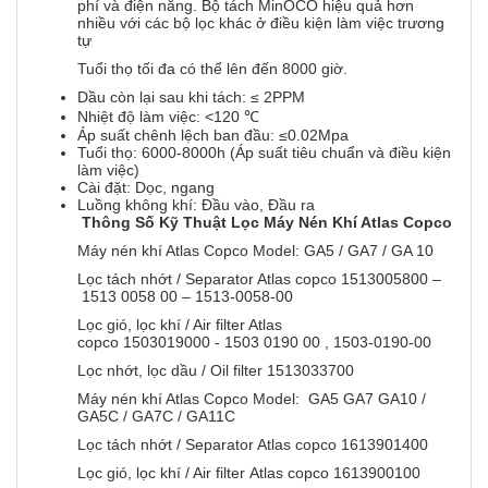
phí và điện năng. Bộ tách MinOCO hiệu quả hơn
nhiều với các bộ lọc khác ở điều kiện làm việc trương
tự
Tuổi thọ tối đa có thể lên đến 8000 giờ.
Dầu còn lại sau khi tách: ≤ 2PPM
Nhiệt độ làm việc: <120 ℃
Áp suất chênh lệch ban đầu: ≤0.02Mpa
Tuổi thọ: 6000-8000h (Áp suất tiêu chuẩn và điều kiện
làm việc)
Cài đặt: Dọc, ngang
Luồng không khí: Đầu vào, Đầu ra
Thông Số Kỹ Thuật Lọc Máy Nén Khí Atlas Copco
Máy nén khí Atlas Copco Model: GA5 / GA7 / GA 10
Lọc tách nhớt / Separator Atlas copco 1513005800 –
1513 0058 00 – 1513-0058-00
Lọc gió, lọc khí / Air filter Atlas
copco 1503019000 - 1503 0190 00 , 1503-0190-00
Lọc nhớt, lọc dầu / Oil filter 1513033700
Máy nén khí Atlas Copco Model: GA5 GA7 GA10 /
GA5C / GA7C / GA11C
Lọc tách nhớt / Separator Atlas copco 1613901400
Lọc gió, lọc khí / Air filter Atlas copco 1613900100