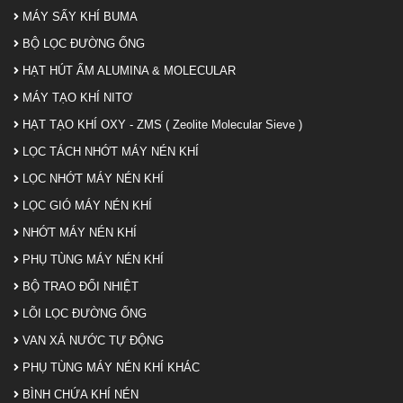
MÁY SẤY KHÍ BUMA
BỘ LỌC ĐƯỜNG ỐNG
HẠT HÚT ẨM ALUMINA & MOLECULAR
MÁY TẠO KHÍ NITƠ
HẠT TẠO KHÍ OXY - ZMS ( Zeolite Molecular Sieve )
LỌC TÁCH NHỚT MÁY NÉN KHÍ
LỌC NHỚT MÁY NÉN KHÍ
LỌC GIÓ MÁY NÉN KHÍ
NHỚT MÁY NÉN KHÍ
PHỤ TÙNG MÁY NÉN KHÍ
BỘ TRAO ĐỔI NHIỆT
LÕI LỌC ĐƯỜNG ỐNG
VAN XẢ NƯỚC TỰ ĐỘNG
PHỤ TÙNG MÁY NÉN KHÍ KHÁC
BÌNH CHỨA KHÍ NÉN