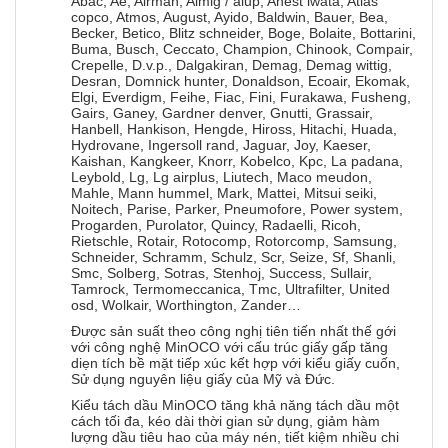
Abac, Ae, Airman, Almig / alup, Anest iwata, Atlas
copco, Atmos, August, Ayido, Baldwin, Bauer, Bea,
Becker, Betico, Blitz schneider, Boge, Bolaite, Bottarini,
Buma, Busch, Ceccato, Champion, Chinook, Compair,
Crepelle, D.v.p., Dalgakiran, Demag, Demag wittig,
Desran, Domnick hunter, Donaldson, Ecoair, Ekomak,
Elgi, Everdigm, Feihe, Fiac, Fini, Furakawa, Fusheng,
Gairs, Ganey, Gardner denver, Gnutti, Grassair,
Hanbell, Hankison, Hengde, Hiross, Hitachi, Huada,
Hydrovane, Ingersoll rand, Jaguar, Joy, Kaeser,
Kaishan, Kangkeer, Knorr, Kobelco, Kpc, La padana,
Leybold, Lg, Lg airplus, Liutech, Maco meudon,
Mahle, Mann hummel, Mark, Mattei, Mitsui seiki,
Noitech, Parise, Parker, Pneumofore, Power system,
Progarden, Purolator, Quincy, Radaelli, Ricoh,
Rietschle, Rotair, Rotocomp, Rotorcomp, Samsung,
Schneider, Schramm, Schulz, Scr, Seize, Sf, Shanli,
Smc, Solberg, Sotras, Stenhoj, Success, Sullair,
Tamrock, Termomeccanica, Tmc, Ultrafilter, United
osd, Wolkair, Worthington, Zander…
Được sản suất theo công nghị tiên tiến nhất thế gới
với công nghệ MinOCO với cấu trúc giấy gấp tăng
diẹn tích bề mặt tiếp xúc kết hợp với kiểu giấy cuốn,
Sử dụng nguyên liệu giấy của Mỹ và Đức.
Kiểu tách dầu MinOCO tăng khả năng tách dầu một
cách tối đa, kéo dài thời gian sử dụng, giảm hàm
lượng dầu tiêu hao của máy nén, tiết kiệm nhiều chi