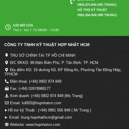
0902.874.849 (MS TRANG)
HỖ TRỢ KỸ THUẬT
0981.556.849 (MR TRUNG)
GIỜ MỞ CỬA
Thứ 2 - thứ 7: Từ 08h00' - 17h30'
CÔNG TY TNHH KỸ THUẬT HỢP NHẤT HCM
TRỤ SỞ CHÍNH TẠI TP HỒ CHÍ MINH
Đ/C ĐKKD: 99 Điện Biên Phủ, P. Tân Định, TP. HCM.
Địa điểm KD: 19 đường N3, KP Đông An, Phường Tân Đông Hiệp,
TPHCM
Điện thoại: (+84) 0902 874 849
Fax: (+84) 02878989177
Kinh doanh: (+84) 0902 874 849 (Ms Trang)
Email: kd003@hopnhatvn.com
►Hỗ trợ kỹ Thuật : (+84) 0981 556 849 ( Mr Trung )
► Email: trung.hopnhathcm@gmail.com
Website: www.hopnhatvn.com