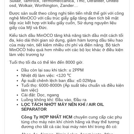
Sullair, Tamrock, Termomeccanica, Tmc, Ultrafilter, United
osd, Wolkair, Worthington, Zander…
Được sản suất theo công nghị tiên tiến nhất thế gới với công
nghệ MinOCO với cấu trúc giấy gấp tăng diẹn tích bề mặt
tiếp xúc kết hợp với kiểu giấy cuốn, Sử dụng nguyên liệu
giấy của Mỹ và Đức.
Kiểu tách dầu MinOCO tăng khả năng tách dầu một cách tối
đa, kéo dài thời gian sử dụng, giảm hàm lượng dầu tiêu hao
của máy nén, tiết kiệm nhiều chi phí và điện năng. Bộ tách
MinOCO hiệu quả hơn nhiều với các bộ lọc khác ở điều kiện
làm việc trương tự
Tuổi thọ tối đa có thể lên đến 8000 giờ.
Dầu còn lại sau khi tách: ≤ 2PPM
Nhiệt độ làm việc: <120 ℃
Áp suất chênh lệch ban đầu: ≤0.02Mpa
Tuổi thọ: 6000-8000h (Áp suất tiêu chuẩn và điều kiện
làm việc)
Cài đặt: Dọc, ngang
Luồng không khí: Đầu vào, Đầu ra
LỌC
TÁCH NHỚT MÁY NÉN KHÍ / AIR OIL
SEPARATOR
Công Ty HỢP NHẤT HCM
chuyên cung cấp các phụ
tùng cho máy nén khí chính hãng và thay thế tương
đương cho tất cả các loại máy nén khí trong đó có: