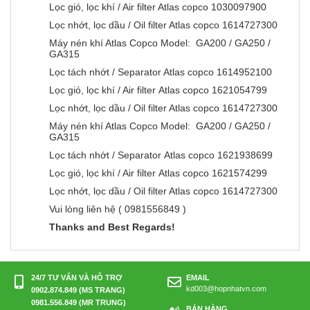
Lọc gió, lọc khí / Air filter Atlas copco 1030097900
Lọc nhớt, lọc dầu / Oil filter Atlas copco 1614727300
Máy nén khí Atlas Copco Model: GA200 / GA250 /
GA315
Lọc tách nhớt / Separator Atlas copco 1614952100
Lọc gió, lọc khí / Air filter Atlas copco 1621054799
Lọc nhớt, lọc dầu / Oil filter Atlas copco 1614727300
Máy nén khí Atlas Copco Model: GA200 / GA250 /
GA315
Lọc tách nhớt / Separator Atlas copco 1621938699
Lọc gió, lọc khí / Air filter Atlas copco 1621574299
Lọc nhớt, lọc dầu / Oil filter Atlas copco 1614727300
Vui lòng liên hệ ( 0981556849 )
Thanks and Best Regards!
24/7 TƯ VẤN VÀ HỖ TRỢ
EMAIL
kd003@hopnhatvn.com
0902.874.849 (MS TRANG)
0981.556.849 (MR TRUNG)
BÁN HÀNG