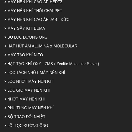
MÁY NÉN KHÍ CAO ÁP HERTZ
MÁY NÉN KHÍ THỔI CHAI PET
MÁY NÉN KHÍ CAO ÁP JAB - ĐỨC
MÁY SẤY KHÍ BUMA
BỘ LỌC ĐƯỜNG ỐNG
HẠT HÚT ẨM ALUMINA & MOLECULAR
MÁY TẠO KHÍ NITƠ
HẠT TẠO KHÍ OXY - ZMS ( Zeolite Molecular Sieve )
LỌC TÁCH NHỚT MÁY NÉN KHÍ
LỌC NHỚT MÁY NÉN KHÍ
LỌC GIÓ MÁY NÉN KHÍ
NHỚT MÁY NÉN KHÍ
PHỤ TÙNG MÁY NÉN KHÍ
BỘ TRAO ĐỔI NHIỆT
LÕI LỌC ĐƯỜNG ỐNG