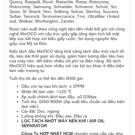
Quincy, Radaelli, Ricoh, Rietschle, Rotair, Rotocomp,
Rotorcomp, Samsung, Schneider, Schramm, Schulz, Scr,
Seize, Sf, Shanli, Smc, Solberg, Sotras, Stenhoj, Success,
Sullair, Tamrock, Termomeccanica, Tmc, Ultrafilter, United
osd, Wolkair, Worthington, Zander…
Được sản suất theo công nghị tiên tiến nhất thế gới với công
nghệ MinOCO với cấu trúc giấy gấp tăng diẹn tích bề mặt
tiếp xúc kết hợp với kiểu giấy cuốn, Sử dụng nguyên liệu
giấy của Mỹ và Đức.
Kiểu tách dầu MinOCO tăng khả năng tách dầu một cách tối
đa, kéo dài thời gian sử dụng, giảm hàm lượng dầu tiêu hao
của máy nén, tiết kiệm nhiều chi phí và điện năng. Bộ tách
MinOCO hiệu quả hơn nhiều với các bộ lọc khác ở điều kiện
làm việc trương tự
Tuổi thọ tối đa có thể lên đến 8000 giờ.
Dầu còn lại sau khi tách: ≤ 2PPM
Nhiệt độ làm việc: <120 ℃
Áp suất chênh lệch ban đầu: ≤0.02Mpa
Tuổi thọ: 6000-8000h (Áp suất tiêu chuẩn và điều kiện
làm việc)
Cài đặt: Dọc, ngang
Luồng không khí: Đầu vào, Đầu ra
LỌC
TÁCH NHỚT MÁY NÉN KHÍ / AIR OIL
SEPARATOR
Công Ty HỢP NHẤT HCM
chuyên cung cấp các phụ