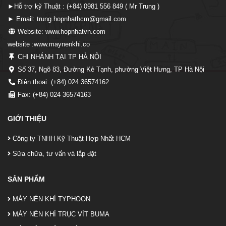
►Hỗ trợ kỹ Thuật : (+84) 0981 556 849 ( Mr Trung )
► Email: trung.hopnhathcm@gmail.com
Website: www.hopnhatvn.com
website :www.maynenkhi.co
CHI NHÁNH TẠI TP HÀ NỘI
Số 37, Ngõ 83, Đường Kẻ Tạnh, phường Việt Hưng, TP Hà Nội
Điện thoại: (+84) 024 36574162
Fax: (+84) 024 36574163
GIỚI THIỆU
Công ty TNHH Kỹ Thuật Hợp Nhất HCM
Sữa chữa, tư vấn và lắp đặt
SẢN PHẨM
MÁY NÉN KHÍ TYPHOON
MÁY NÉN KHÍ TRỤC VÍT BUMA