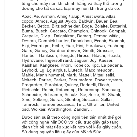
tùng cho máy nén khí chính hãng và thay thế tương
đương cho tất cả các loại máy nén khí trong đó có:
Abac, Ae, Airman, Almig / alup, Anest iwata, Atlas
copco, Atmos, August, Ayido, Baldwin, Bauer, Bea,
Becker, Betico, Blitz schneider, Boge, Bolaite, Bottarini,
Buma, Busch, Ceccato, Champion, Chinook, Compair,
Crepelle, D.v.p., Dalgakiran, Demag, Demag wittig,
Desran, Domnick hunter, Donaldson, Ecoair, Ekomak,
Elgi, Everdigm, Feihe, Fiac, Fini, Furakawa, Fusheng,
Gairs, Ganey, Gardner denver, Gnutti, Grassair,
Hanbell, Hankison, Hengde, Hiross, Hitachi, Huada,
Hydrovane, Ingersoll rand, Jaguar, Joy, Kaeser,
Kaishan, Kangkeer, Knorr, Kobelco, Kpc, La padana,
Leybold, Lg, Lg airplus, Liutech, Maco meudon,
Mahle, Mann hummel, Mark, Mattei, Mitsui seiki,
Noitech, Parise, Parker, Pneumofore, Power system,
Progarden, Purolator, Quincy, Radaelli, Ricoh,
Rietschle, Rotair, Rotocomp, Rotorcomp, Samsung,
Schneider, Schramm, Schulz, Scr, Seize, Sf, Shanli,
Smc, Solberg, Sotras, Stenhoj, Success, Sullair,
Tamrock, Termomeccanica, Tmc, Ultrafilter, United
osd, Wolkair, Worthington, Zander…
Được sản suất theo công nghị tiên tiến nhất thế gới
với công nghệ MinOCO với cấu trúc giấy gấp tăng
diẹn tích bề mặt tiếp xúc kết hợp với kiểu giấy cuốn,
Sử dụng nguyên liệu giấy của Mỹ và Đức.