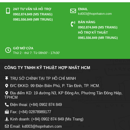
24/7 TƯ VẤN VÀ HỖ TRỢ
EMAIL
kd003@hopnhatvn.com
0902.874.849 (MS TRANG)
0981.556.849 (MR TRUNG)
BÁN HÀNG
0902.874.849 (MS TRANG)
HỖ TRỢ KỸ THUẬT
0981.556.849 (MR TRUNG)
GIỜ MỞ CỬA
Thứ 2 - thứ 7: Từ 08h00' - 17h30'
CÔNG TY TNHH KỸ THUẬT HỢP NHẤT HCM
TRỤ SỞ CHÍNH TẠI TP HỒ CHÍ MINH
Đ/C ĐKKD: 99 Điện Biên Phủ, P. Tân Định, TP. HCM.
Địa điểm KD: 19 đường N3, KP Đông An, Phường Tân Đông Hiệp,
TPHCM
Điện thoại: (+84) 0902 874 849
Fax: (+84) 02878989177
Kinh doanh: (+84) 0902 874 849 (Ms Trang)
Email: kd003@hopnhatvn.com