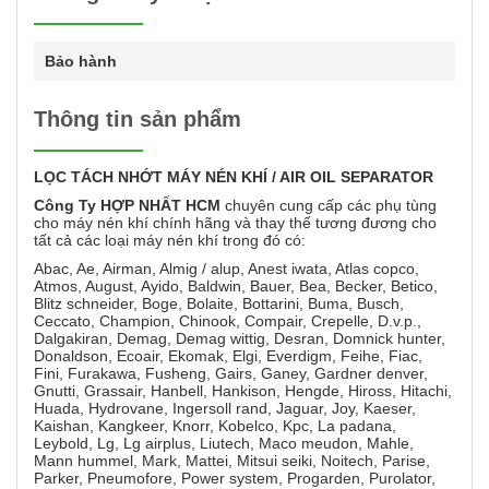
Bảo hành
Thông tin sản phẩm
LỌC
TÁCH NHỚT MÁY NÉN KHÍ / AIR OIL SEPARATOR
Công Ty HỢP NHẤT HCM
chuyên cung cấp các phụ tùng
cho máy nén khí chính hãng và thay thế tương đương cho
tất cả các loại máy nén khí trong đó có:
Abac, Ae, Airman, Almig / alup, Anest iwata, Atlas copco,
Atmos, August, Ayido, Baldwin, Bauer, Bea, Becker, Betico,
Blitz schneider, Boge, Bolaite, Bottarini, Buma, Busch,
Ceccato, Champion, Chinook, Compair, Crepelle, D.v.p.,
Dalgakiran, Demag, Demag wittig, Desran, Domnick hunter,
Donaldson, Ecoair, Ekomak, Elgi, Everdigm, Feihe, Fiac,
Fini, Furakawa, Fusheng, Gairs, Ganey, Gardner denver,
Gnutti, Grassair, Hanbell, Hankison, Hengde, Hiross, Hitachi,
Huada, Hydrovane, Ingersoll rand, Jaguar, Joy, Kaeser,
Kaishan, Kangkeer, Knorr, Kobelco, Kpc, La padana,
Leybold, Lg, Lg airplus, Liutech, Maco meudon, Mahle,
Mann hummel, Mark, Mattei, Mitsui seiki, Noitech, Parise,
Parker, Pneumofore, Power system, Progarden, Purolator,