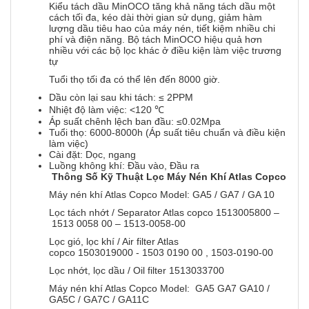
Kiểu tách dầu MinOCO tăng khả năng tách dầu một
cách tối đa, kéo dài thời gian sử dụng, giảm hàm
lượng dầu tiêu hao của máy nén, tiết kiệm nhiều chi
phí và điện năng. Bộ tách MinOCO hiệu quả hơn
nhiều với các bộ lọc khác ở điều kiện làm việc trương
tự
Tuổi thọ tối đa có thể lên đến 8000 giờ.
Dầu còn lại sau khi tách: ≤ 2PPM
Nhiệt độ làm việc: <120 ℃
Áp suất chênh lệch ban đầu: ≤0.02Mpa
Tuổi thọ: 6000-8000h (Áp suất tiêu chuẩn và điều kiện
làm việc)
Cài đặt: Dọc, ngang
Luồng không khí: Đầu vào, Đầu ra
Thông Số Kỹ Thuật Lọc Máy Nén Khí Atlas Copco
Máy nén khí Atlas Copco Model: GA5 / GA7 / GA 10
Lọc tách nhớt / Separator Atlas copco 1513005800 –
1513 0058 00 – 1513-0058-00
Lọc gió, lọc khí / Air filter Atlas
copco 1503019000 - 1503 0190 00 , 1503-0190-00
Lọc nhớt, lọc dầu / Oil filter 1513033700
Máy nén khí Atlas Copco Model: GA5 GA7 GA10 /
GA5C / GA7C / GA11C