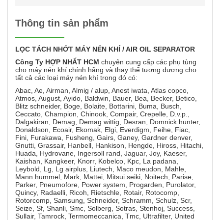
Thông tin sản phẩm
LỌC
TÁCH NHỚT MÁY NÉN KHÍ / AIR OIL SEPARATOR
Công Ty HỢP NHẤT HCM
chuyên cung cấp các phụ tùng
cho máy nén khí chính hãng và thay thế tương đương cho
tất cả các loại máy nén khí trong đó có:
Abac, Ae, Airman, Almig / alup, Anest iwata, Atlas copco,
Atmos, August, Ayido, Baldwin, Bauer, Bea, Becker, Betico,
Blitz schneider, Boge, Bolaite, Bottarini, Buma, Busch,
Ceccato, Champion, Chinook, Compair, Crepelle, D.v.p.,
Dalgakiran, Demag, Demag wittig, Desran, Domnick hunter,
Donaldson, Ecoair, Ekomak, Elgi, Everdigm, Feihe, Fiac,
Fini, Furakawa, Fusheng, Gairs, Ganey, Gardner denver,
Gnutti, Grassair, Hanbell, Hankison, Hengde, Hiross, Hitachi,
Huada, Hydrovane, Ingersoll rand, Jaguar, Joy, Kaeser,
Kaishan, Kangkeer, Knorr, Kobelco, Kpc, La padana,
Leybold, Lg, Lg airplus, Liutech, Maco meudon, Mahle,
Mann hummel, Mark, Mattei, Mitsui seiki, Noitech, Parise,
Parker, Pneumofore, Power system, Progarden, Purolator,
Quincy, Radaelli, Ricoh, Rietschle, Rotair, Rotocomp,
Rotorcomp, Samsung, Schneider, Schramm, Schulz, Scr,
Seize, Sf, Shanli, Smc, Solberg, Sotras, Stenhoj, Success,
Sullair, Tamrock, Termomeccanica, Tmc, Ultrafilter, United