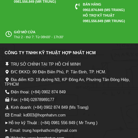
0981.556.849 (MR TRUNG)
BÁN HÀNG
0902.874.849 (MS TRANG)
HỖ TRỢ KỸ THUẬT
0981.556.849 (MR TRUNG)
GIỜ MỞ CỬA
Thứ 2 - thứ 7: Từ 08h00' - 17h30'
CÔNG TY TNHH KỸ THUẬT HỢP NHẤT HCM
TRỤ SỞ CHÍNH TẠI TP HỒ CHÍ MINH
Đ/C ĐKKD: 99 Điện Biên Phủ, P. Tân Định, TP. HCM.
Địa điểm KD: 19 đường N3, KP Đông An, Phường Tân Đông Hiệp,
TPHCM
Điện thoại: (+84) 0902 874 849
Fax: (+84) 02878989177
Kinh doanh: (+84) 0902 874 849 (Ms Trang)
Email: kd003@hopnhatvn.com
►Hỗ trợ kỹ Thuật : (+84) 0981 556 849 ( Mr Trung )
► Email: trung.hopnhathcm@gmail.com