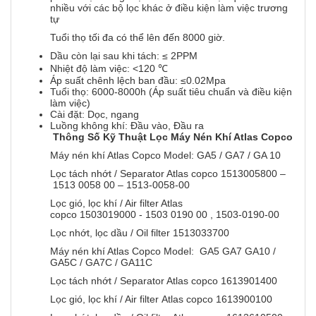
nhiều với các bộ lọc khác ở điều kiện làm việc trương
tự
Tuổi thọ tối đa có thể lên đến 8000 giờ.
Dầu còn lại sau khi tách: ≤ 2PPM
Nhiệt độ làm việc: <120 ℃
Áp suất chênh lệch ban đầu: ≤0.02Mpa
Tuổi thọ: 6000-8000h (Áp suất tiêu chuẩn và điều kiện
làm việc)
Cài đặt: Dọc, ngang
Luồng không khí: Đầu vào, Đầu ra
Thông Số Kỹ Thuật Lọc Máy Nén Khí Atlas Copco
Máy nén khí Atlas Copco Model: GA5 / GA7 / GA 10
Lọc tách nhớt / Separator Atlas copco 1513005800 –
1513 0058 00 – 1513-0058-00
Lọc gió, lọc khí / Air filter Atlas
copco 1503019000 - 1503 0190 00 , 1503-0190-00
Lọc nhớt, lọc dầu / Oil filter 1513033700
Máy nén khí Atlas Copco Model: GA5 GA7 GA10 /
GA5C / GA7C / GA11C
Lọc tách nhớt / Separator Atlas copco 1613901400
Lọc gió, lọc khí / Air filter Atlas copco 1613900100