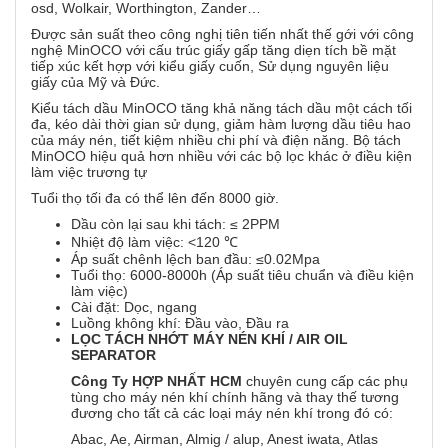
osd, Wolkair, Worthington, Zander…
Được sản suất theo công nghị tiên tiến nhất thế gới với công
nghệ MinOCO với cấu trúc giấy gấp tăng diẹn tích bề mặt
tiếp xúc kết hợp với kiểu giấy cuốn, Sử dụng nguyên liệu
giấy của Mỹ và Đức.
Kiểu tách dầu MinOCO tăng khả năng tách dầu một cách tối
đa, kéo dài thời gian sử dụng, giảm hàm lượng dầu tiêu hao
của máy nén, tiết kiệm nhiều chi phí và điện năng. Bộ tách
MinOCO hiệu quả hơn nhiều với các bộ lọc khác ở điều kiện
làm việc trương tự
Tuổi thọ tối đa có thể lên đến 8000 giờ.
Dầu còn lại sau khi tách: ≤ 2PPM
Nhiệt độ làm việc: <120 ℃
Áp suất chênh lệch ban đầu: ≤0.02Mpa
Tuổi thọ: 6000-8000h (Áp suất tiêu chuẩn và điều kiện
làm việc)
Cài đặt: Dọc, ngang
Luồng không khí: Đầu vào, Đầu ra
LỌC
TÁCH NHỚT MÁY NÉN KHÍ / AIR OIL
SEPARATOR
Công Ty HỢP NHẤT HCM
chuyên cung cấp các phụ
tùng cho máy nén khí chính hãng và thay thế tương
đương cho tất cả các loại máy nén khí trong đó có:
Abac, Ae, Airman, Almig / alup, Anest iwata, Atlas