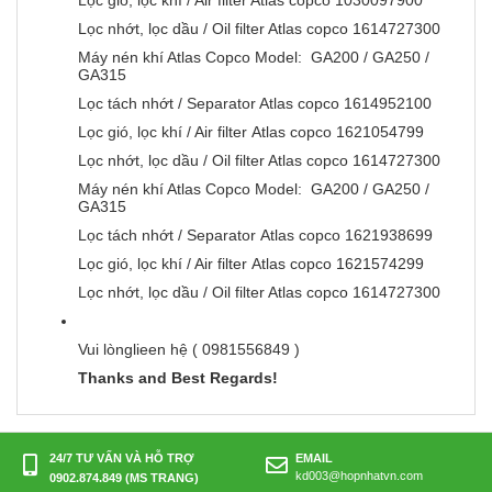
Lọc gió, lọc khí / Air filter Atlas copco 1030097900
Lọc nhớt, lọc dầu / Oil filter Atlas copco 1614727300
Máy nén khí Atlas Copco Model: GA200 / GA250 /
GA315
Lọc tách nhớt / Separator Atlas copco 1614952100
Lọc gió, lọc khí / Air filter Atlas copco 1621054799
Lọc nhớt, lọc dầu / Oil filter Atlas copco 1614727300
Máy nén khí Atlas Copco Model: GA200 / GA250 /
GA315
Lọc tách nhớt / Separator Atlas copco 1621938699
Lọc gió, lọc khí / Air filter Atlas copco 1621574299
Lọc nhớt, lọc dầu / Oil filter Atlas copco 1614727300
Vui lònglieen hệ ( 0981556849 )
Thanks and Best Regards!
24/7 TƯ VẤN VÀ HỖ TRỢ
EMAIL
kd003@hopnhatvn.com
0902.874.849 (MS TRANG)