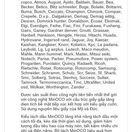
copco, Atmos, August, Ayido, Baldwin, Bauer, Bea,
Becker, Betico, Blitz schneider, Boge, Bolaite, Bottarini,
Buma, Busch, Ceccato, Champion, Chinook, Compair,
Crepelle, D.v.p., Dalgakiran, Demag, Demag wittig,
Desran, Domnick hunter, Donaldson, Ecoair, Ekomak,
Elgi, Everdigm, Feihe, Fiac, Fini, Furakawa, Fusheng,
Gairs, Ganey, Gardner denver, Gnutti, Grassair,
Hanbell, Hankison, Hengde, Hiross, Hitachi, Huada,
Hydrovane, Ingersoll rand, Jaguar, Joy, Kaeser,
Kaishan, Kangkeer, Knorr, Kobelco, Kpc, La padana,
Leybold, Lg, Lg airplus, Liutech, Maco meudon,
Mahle, Mann hummel, Mark, Mattei, Mitsui seiki,
Noitech, Parise, Parker, Pneumofore, Power system,
Progarden, Purolator, Quincy, Radaelli, Ricoh,
Rietschle, Rotair, Rotocomp, Rotorcomp, Samsung,
Schneider, Schramm, Schulz, Scr, Seize, Sf, Shanli,
Smc, Solberg, Sotras, Stenhoj, Success, Sullair,
Tamrock, Termomeccanica, Tmc, Ultrafilter, United
osd, Wolkair, Worthington, Zander…
Được sản suất theo công nghị tiên tiến nhất thế gới
với công nghệ MinOCO với cấu trúc giấy gấp tăng
diẹn tích bề mặt tiếp xúc kết hợp với kiểu giấy cuốn,
Sử dụng nguyên liệu giấy của Mỹ và Đức.
Kiểu tách dầu MinOCO tăng khả năng tách dầu một
cách tối đa, kéo dài thời gian sử dụng, giảm hàm
lượng dầu tiêu hao của máy nén, tiết kiệm nhiều chi
phí và điện năng. Bộ tách MinOCO hiệu quả hơn