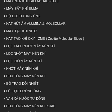
MÁY NÉN KHÍ CAO ÁP JAB - ĐỨC
MÁY SẤY KHÍ BUMA
BỘ LỌC ĐƯỜNG ỐNG
HẠT HÚT ẨM ALUMINA & MOLECULAR
MÁY TẠO KHÍ NITƠ
HẠT TẠO KHÍ OXY - ZMS ( Zeolite Molecular Sieve )
LỌC TÁCH NHỚT MÁY NÉN KHÍ
LỌC NHỚT MÁY NÉN KHÍ
LỌC GIÓ MÁY NÉN KHÍ
NHỚT MÁY NÉN KHÍ
PHỤ TÙNG MÁY NÉN KHÍ
BỘ TRAO ĐỔI NHIỆT
LÕI LỌC ĐƯỜNG ỐNG
VAN XẢ NƯỚC TỰ ĐỘNG
PHỤ TÙNG MÁY NÉN KHÍ KHÁC