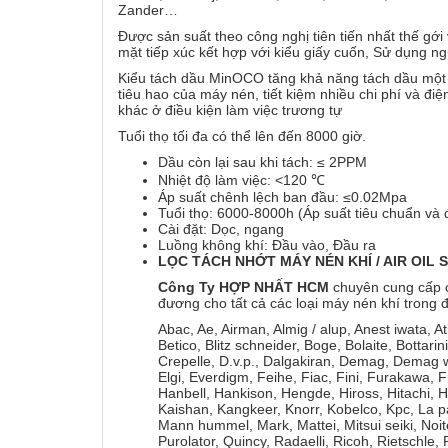
Zander…
Được sản suất theo công nghị tiên tiến nhất thế gới
mặt tiếp xúc kết hợp với kiểu giấy cuốn, Sử dụng n
Kiểu tách dầu MinOCO tăng khả năng tách dầu một c
tiêu hao của máy nén, tiết kiệm nhiều chi phí và đ
khác ở điều kiện làm việc trương tự
Tuổi thọ tối đa có thể lên đến 8000 giờ.
Dầu còn lại sau khi tách: ≤ 2PPM
Nhiệt độ làm việc: <120 ℃
Áp suất chênh lệch ban đầu: ≤0.02Mpa
Tuổi thọ: 6000-8000h (Áp suất tiêu chuẩn và đ
Cài đặt: Dọc, ngang
Luồng không khí: Đầu vào, Đầu ra
LỌC
TÁCH NHỚT MÁY NÉN KHÍ / AIR OIL
Công Ty HỢP NHẤT HCM
chuyên cung cấp 
đương cho tất cả các loại máy nén khí trong
Abac, Ae, Airman, Almig / alup, Anest iwata, A
Betico, Blitz schneider, Boge, Bolaite, Botta
Crepelle, D.v.p., Dalgakiran, Demag, Demag w
Elgi, Everdigm, Feihe, Fiac, Fini, Furakawa, 
Hanbell, Hankison, Hengde, Hiross, Hitachi, H
Kaishan, Kangkeer, Knorr, Kobelco, Kpc, La p
Mann hummel, Mark, Mattei, Mitsui seiki, Noi
Purolator, Quincy, Radaelli, Ricoh, Rietschl