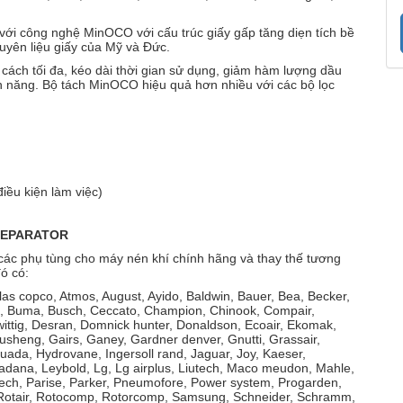
 với công nghệ MinOCO với cấu trúc giấy gấp tăng diẹn tích bề
guyên liệu giấy của Mỹ và Đức.
ách tối đa, kéo dài thời gian sử dụng, giảm hàm lượng dầu
iện năng. Bộ tách MinOCO hiệu quả hơn nhiều với các bộ lọc
iều kiện làm việc)
 SEPARATOR
các phụ tùng cho máy nén khí chính hãng và thay thế tương
 đó có:
tlas copco, Atmos, August, Ayido, Baldwin, Bauer, Bea, Becker,
rini, Buma, Busch, Ceccato, Champion, Chinook, Compair,
ittig, Desran, Domnick hunter, Donaldson, Ecoair, Ekomak,
Fusheng, Gairs, Ganey, Gardner denver, Gnutti, Grassair,
uada, Hydrovane, Ingersoll rand, Jaguar, Joy, Kaeser,
adana, Leybold, Lg, Lg airplus, Liutech, Maco meudon, Mahle,
tech, Parise, Parker, Pneumofore, Power system, Progarden,
e, Rotair, Rotocomp, Rotorcomp, Samsung, Schneider, Schramm,