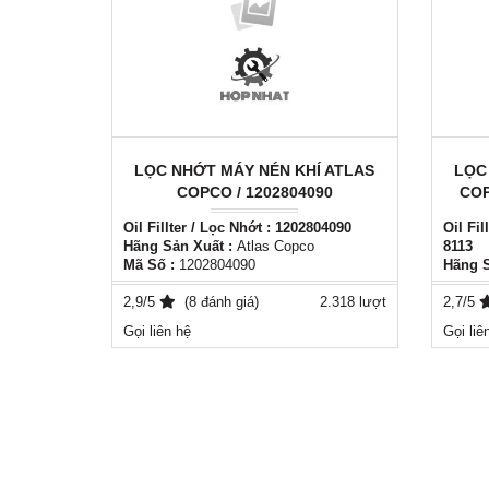
LỌC NHỚT MÁY NÉN KHÍ ATLAS
LỌC
COPCO / 1202804090
COP
Oil Fillter / Lọc Nhớt : 1202804090
Oil Fil
Hãng Sản Xuất :
Atlas Copco
8113
Mã Số :
1202804090
Hãng S
Lọc nhớt Atlas Copco 1202804090
Mã Số 
Hãng sản xuất: Atlas copco
2,9/5
(8 đánh giá)
2.318 lượt
Lọc nh
2,7/5
Xuất xứ: Italy - EU
8113
Gọi liên hệ
Gọi liê
Phụ tùng thay thế tương đương cho tất
Hãng s
cả các loại máy nén khí
Xuất xứ
Thời gian sử dụng 4000h - 8000h
Phụ tù
Liên hệ: ( 0981556849 )
cả các
Thời g
Liên h