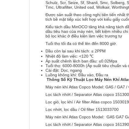
Schulz, Scr, Seize, Sf, Shanli, Smc, Solberg,
Tmc, Ultrafilter, United osd, Wolkair, Worthi
Được sản suất theo công nghị tiên tiến nhất 
tích bề mặt tiếp xúc kết hợp với kiểu giấy cu
Kiểu tách dầu MinOCO tăng khả năng tách dầu
dầu tiêu hao của máy nén, tiết kiệm nhiều ch
bộ lọc khác ở điều kiện làm việc trương tự
Tuổi thọ tối đa có thể lên đến 8000 giờ.
Dầu còn lại sau khi tách: ≤ 2PPM
Nhiệt độ làm việc: <120 ℃
Áp suất chênh lệch ban đầu: ≤0.02Mpa
Tuổi thọ: 6000-8000h (Áp suất tiêu chuẩn và đ
Cài đặt: Dọc, ngang
Luồng không khí: Đầu vào, Đầu ra
Thông Số Kỹ Thuật Lọc Máy Nén Khí Atl
Máy nén khí Atlas Copco Model: GA5 / GA7 /
Lọc tách nhớt / Separator Atlas copco 1513
Lọc gió, lọc khí / Air filter Atlas copco 150
Lọc nhớt, lọc dầu / Oil filter 1513033700
Máy nén khí Atlas Copco Model: GA5 GA7 
Lọc tách nhớt / Separator Atlas copco 1613