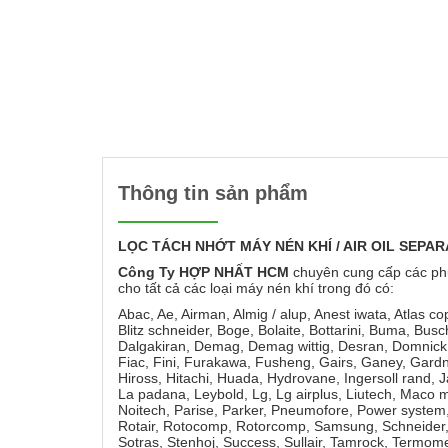
Thông tin sản phẩm
LỌC
TÁCH NHỚT MÁY NÉN KHÍ / AIR OIL SEPA
Công Ty HỢP NHẤT HCM
chuyên cung cấp các ph
cho tất cả các loại máy nén khí trong đó có:
Abac, Ae, Airman, Almig / alup, Anest iwata, Atlas c
Blitz schneider, Boge, Bolaite, Bottarini, Buma, Bus
Dalgakiran, Demag, Demag wittig, Desran, Domnick 
Fiac, Fini, Furakawa, Fusheng, Gairs, Ganey, Gardn
Hiross, Hitachi, Huada, Hydrovane, Ingersoll rand, 
La padana, Leybold, Lg, Lg airplus, Liutech, Maco 
Noitech, Parise, Parker, Pneumofore, Power system, 
Rotair, Rotocomp, Rotorcomp, Samsung, Schneider, 
Sotras, Stenhoj, Success, Sullair, Tamrock, Termomec