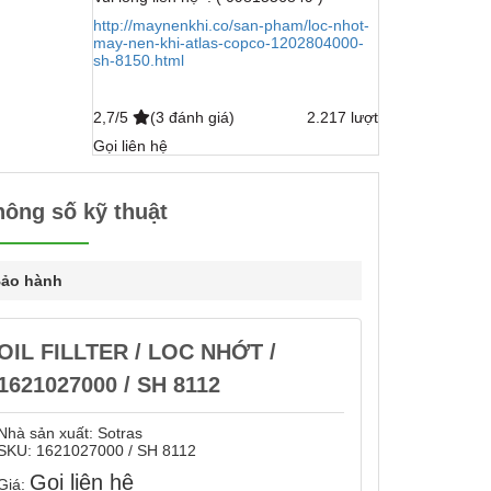
http://maynenkhi.co/san-pham/loc-nhot-
may-nen-khi-atlas-copco-1202804000-
sh-8150.html
2,7/5
(3 đánh giá)
2.217 lượt
Gọi liên hệ
hông số kỹ thuật
ảo hành
OIL FILLTER / LOC NHỚT /
1621027000 / SH 8112
Nhà sản xuất:
Sotras
SKU:
1621027000 / SH 8112
Gọi liên hệ
Giá: