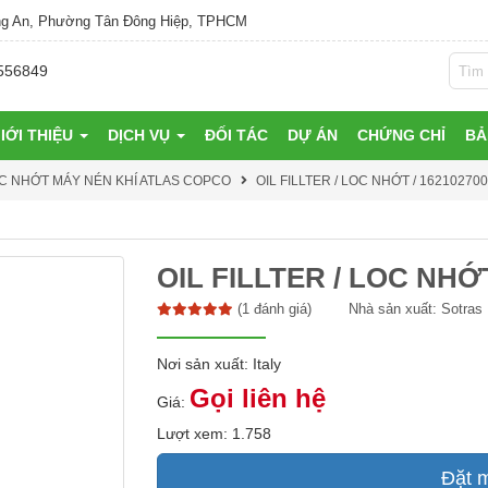
g An, Phường Tân Đông Hiệp, TPHCM
556849
IỚI THIỆU
DỊCH VỤ
ĐỐI TÁC
DỰ ÁN
CHỨNG CHỈ
BẢ
C NHỚT MÁY NÉN KHÍ ATLAS COPCO
OIL FILLTER / LOC NHỚT / 162102700
OIL FILLTER / LOC NHỚT 
(1 đánh giá)
Nhà sản xuất:
Sotras
Nơi sản xuất: Italy
Gọi liên hệ
Giá:
Lượt xem: 1.758
Đặt 