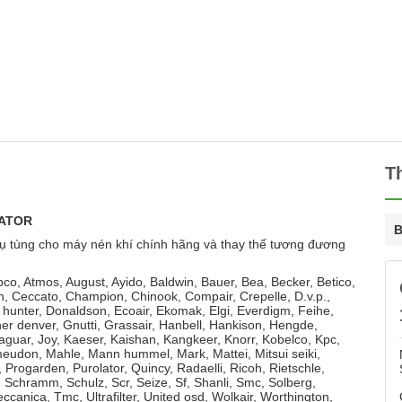
T
RATOR
B
ụ tùng cho máy nén khí chính hãng và thay thế tương đương
opco, Atmos, August, Ayido, Baldwin, Bauer, Bea, Becker, Betico,
ch, Ceccato, Champion, Chinook, Compair, Crepelle, D.v.p.,
hunter, Donaldson, Ecoair, Ekomak, Elgi, Everdigm, Feihe,
er denver, Gnutti, Grassair, Hanbell, Hankison, Hengde,
Jaguar, Joy, Kaeser, Kaishan, Kangkeer, Knorr, Kobelco, Kpc,
meudon, Mahle, Mann hummel, Mark, Mattei, Mitsui seiki,
Progarden, Purolator, Quincy, Radaelli, Ricoh, Rietschle,
Schramm, Schulz, Scr, Seize, Sf, Shanli, Smc, Solberg,
canica, Tmc, Ultrafilter, United osd, Wolkair, Worthington,