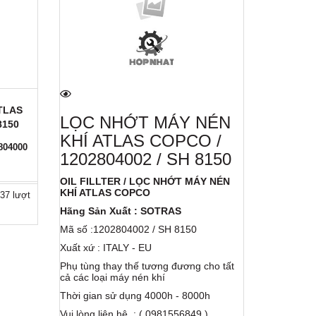
TLAS
LỌC 
LỌC NHỚT MÁY NÉN
8150
1
KHÍ ATLAS COPCO /
804000
Oil Fillte
1202804002 / SH 8150
8330
Hãng Sản
OIL FILLTER / LỌC NHỚT MÁY NÉN
Mã Số : 1
KHÍ ATLAS COPCO
37 lượt
Lọc nhớt 
5,0/5
ho tất
8330
Hãng Sản Xuất : SOTRAS
Gọi liên h
Hãng sản 
Mã số :1202804002 / SH 8150
Xuất xứ: I
Phụ tùng 
Xuất xứ : ITALY - EU
cả các lo
Phụ tùng thay thế tương đương cho tất
Thời gian
cả các loại máy nén khí
Liên hệ: (
Thời gian sử dụng 4000h - 8000h
Vui lòng liên hệ : ( 0981556849 )