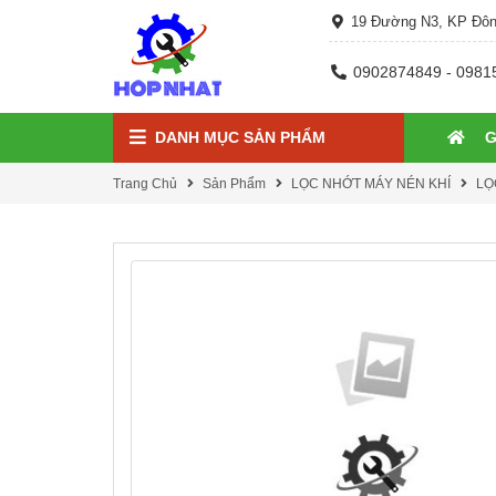
19 Đường N3, KP Đôn
0902874849 - 0981
DANH MỤC SẢN PHẨM
G
Trang Chủ
Sản Phẩm
LỌC NHỚT MÁY NÉN KHÍ
LỌ