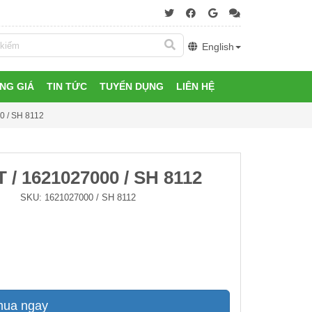
English
NG GIÁ
TIN TỨC
TUYỂN DỤNG
LIÊN HỆ
0 / SH 8112
/ 1621027000 / SH 8112
SKU:
1621027000 / SH 8112
mua ngay