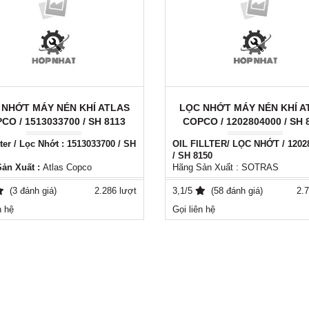
 NHỚT MÁY NÉN KHÍ ATLAS
LỌC NHỚT MÁY NÉN KHÍ A
CO / 1513033700 / SH 8113
COPCO / 1202804000 / SH 
lter / Lọc Nhớt : 1513033700 / SH
OIL FILLTER/ LỌC NHỚT / 1202
/ SH 8150
ản Xuất :
Atlas Copco
Hãng Sản Xuất : SOTRAS
: 1513033700 / SH 8113
Mã số : 1202804000 / SH 8150
ớt Atlas Copco 1513033700 / SH
(3 đánh giá)
2.286 lượt
Xuất xứ : ITALY - EU
3,1/5
(58 đánh giá)
2.7
Phụ tùng thay thế tương đương c
n hệ
Gọi liên hệ
ản xuất: Atlas copco
cả các loại máy nén khí
: Italy - EU
Thời gian sử dụng 4000h - 8000h
ng thay thế tương đương cho tất
Vui lòng liên hệ : ( 0981556849 )
 loại máy nén khí
ian sử dụng 4000h - 8000h
ệ: ( 0981556849 )