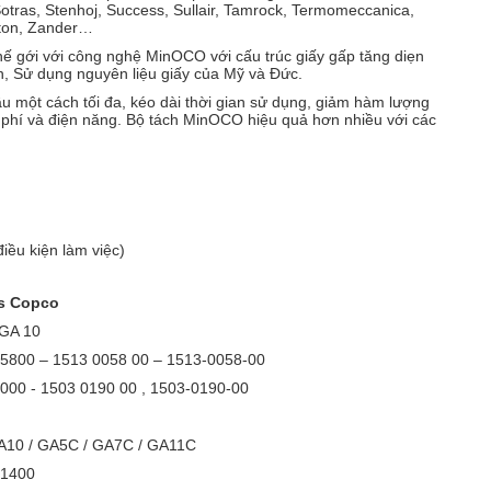
 Sotras, Stenhoj, Success, Sullair, Tamrock, Termomeccanica,
ngton, Zander…
thế gới với công nghệ MinOCO với cấu trúc giấy gấp tăng diẹn
ốn, Sử dụng nguyên liệu giấy của Mỹ và Đức.
 một cách tối đa, kéo dài thời gian sử dụng, giảm hàm lượng
i phí và điện năng. Bộ tách MinOCO hiệu quả hơn nhiều với các
iều kiện làm việc)
as Copco
 GA 10
005800 – 1513 0058 00 – 1513-0058-00
3019000 - 1503 0190 00 , 1503-0190-00
GA10 / GA5C / GA7C / GA11C
901400