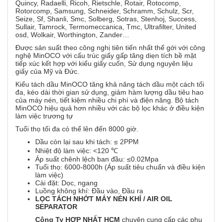
Quincy, Radaelli, Ricoh, Rietschle, Rotair, Rotocomp,
Rotorcomp, Samsung, Schneider, Schramm, Schulz, Scr,
Seize, Sf, Shanli, Smc, Solberg, Sotras, Stenhoj, Success,
Sullair, Tamrock, Termomeccanica, Tmc, Ultrafilter, United
osd, Wolkair, Worthington, Zander…
Được sản suất theo công nghị tiên tiến nhất thế gới với công
nghệ MinOCO với cấu trúc giấy gấp tăng diẹn tích bề mặt
tiếp xúc kết hợp với kiểu giấy cuốn, Sử dụng nguyên liệu
giấy của Mỹ và Đức.
Kiểu tách dầu MinOCO tăng khả năng tách dầu một cách tối
đa, kéo dài thời gian sử dụng, giảm hàm lượng dầu tiêu hao
của máy nén, tiết kiệm nhiều chi phí và điện năng. Bộ tách
MinOCO hiệu quả hơn nhiều với các bộ lọc khác ở điều kiện
làm việc trương tự
Tuổi thọ tối đa có thể lên đến 8000 giờ.
Dầu còn lại sau khi tách: ≤ 2PPM
Nhiệt độ làm việc: <120 ℃
Áp suất chênh lệch ban đầu: ≤0.02Mpa
Tuổi thọ: 6000-8000h (Áp suất tiêu chuẩn và điều kiện
làm việc)
Cài đặt: Dọc, ngang
Luồng không khí: Đầu vào, Đầu ra
LỌC
TÁCH NHỚT MÁY NÉN KHÍ / AIR OIL
SEPARATOR
Công Ty HỢP NHẤT HCM
chuyên cung cấp các phụ