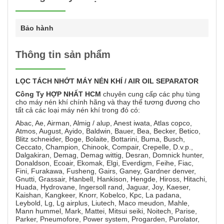
Bảo hành
Thông tin sản phẩm
LỌC
TÁCH NHỚT MÁY NÉN KHÍ / AIR OIL SEPARATOR
Công Ty HỢP NHẤT HCM
chuyên cung cấp các phụ tùng
cho máy nén khí chính hãng và thay thế tương đương cho
tất cả các loại máy nén khí trong đó có:
Abac, Ae, Airman, Almig / alup, Anest iwata, Atlas copco,
Atmos, August, Ayido, Baldwin, Bauer, Bea, Becker, Betico,
Blitz schneider, Boge, Bolaite, Bottarini, Buma, Busch,
Ceccato, Champion, Chinook, Compair, Crepelle, D.v.p.,
Dalgakiran, Demag, Demag wittig, Desran, Domnick hunter,
Donaldson, Ecoair, Ekomak, Elgi, Everdigm, Feihe, Fiac,
Fini, Furakawa, Fusheng, Gairs, Ganey, Gardner denver,
Gnutti, Grassair, Hanbell, Hankison, Hengde, Hiross, Hitachi,
Huada, Hydrovane, Ingersoll rand, Jaguar, Joy, Kaeser,
Kaishan, Kangkeer, Knorr, Kobelco, Kpc, La padana,
Leybold, Lg, Lg airplus, Liutech, Maco meudon, Mahle,
Mann hummel, Mark, Mattei, Mitsui seiki, Noitech, Parise,
Parker, Pneumofore, Power system, Progarden, Purolator,