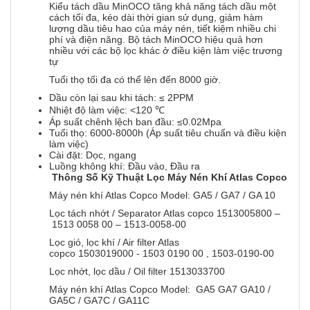
Kiểu tách dầu MinOCO tăng khả năng tách dầu một
cách tối đa, kéo dài thời gian sử dụng, giảm hàm
lượng dầu tiêu hao của máy nén, tiết kiệm nhiều chi
phí và điện năng. Bộ tách MinOCO hiệu quả hơn
nhiều với các bộ lọc khác ở điều kiện làm việc trương
tự
Tuổi thọ tối đa có thể lên đến 8000 giờ.
Dầu còn lại sau khi tách: ≤ 2PPM
Nhiệt độ làm việc: <120 ℃
Áp suất chênh lệch ban đầu: ≤0.02Mpa
Tuổi thọ: 6000-8000h (Áp suất tiêu chuẩn và điều kiện
làm việc)
Cài đặt: Dọc, ngang
Luồng không khí: Đầu vào, Đầu ra
Thông Số Kỹ Thuật Lọc Máy Nén Khí Atlas Copco
Máy nén khí Atlas Copco Model: GA5 / GA7 / GA 10
Lọc tách nhớt / Separator Atlas copco 1513005800 –
1513 0058 00 – 1513-0058-00
Lọc gió, lọc khí / Air filter Atlas
copco 1503019000 - 1503 0190 00 , 1503-0190-00
Lọc nhớt, lọc dầu / Oil filter 1513033700
Máy nén khí Atlas Copco Model: GA5 GA7 GA10 /
GA5C / GA7C / GA11C