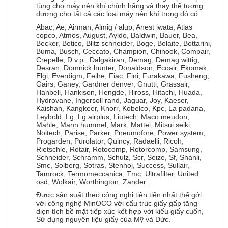
tùng cho máy nén khí chính hãng và thay thế tương
đương cho tất cả các loại máy nén khí trong đó có:
Abac, Ae, Airman, Almig / alup, Anest iwata, Atlas
copco, Atmos, August, Ayido, Baldwin, Bauer, Bea,
Becker, Betico, Blitz schneider, Boge, Bolaite, Bottarini,
Buma, Busch, Ceccato, Champion, Chinook, Compair,
Crepelle, D.v.p., Dalgakiran, Demag, Demag wittig,
Desran, Domnick hunter, Donaldson, Ecoair, Ekomak,
Elgi, Everdigm, Feihe, Fiac, Fini, Furakawa, Fusheng,
Gairs, Ganey, Gardner denver, Gnutti, Grassair,
Hanbell, Hankison, Hengde, Hiross, Hitachi, Huada,
Hydrovane, Ingersoll rand, Jaguar, Joy, Kaeser,
Kaishan, Kangkeer, Knorr, Kobelco, Kpc, La padana,
Leybold, Lg, Lg airplus, Liutech, Maco meudon,
Mahle, Mann hummel, Mark, Mattei, Mitsui seiki,
Noitech, Parise, Parker, Pneumofore, Power system,
Progarden, Purolator, Quincy, Radaelli, Ricoh,
Rietschle, Rotair, Rotocomp, Rotorcomp, Samsung,
Schneider, Schramm, Schulz, Scr, Seize, Sf, Shanli,
Smc, Solberg, Sotras, Stenhoj, Success, Sullair,
Tamrock, Termomeccanica, Tmc, Ultrafilter, United
osd, Wolkair, Worthington, Zander…
Được sản suất theo công nghị tiên tiến nhất thế gới
với công nghệ MinOCO với cấu trúc giấy gấp tăng
diẹn tích bề mặt tiếp xúc kết hợp với kiểu giấy cuốn,
Sử dụng nguyên liệu giấy của Mỹ và Đức.