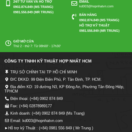
24/7 TƯ VẤN VÀ HỖ TRỢ
EMAIL
kd003@hopnhatvn.com
0902.874.849 (MS TRANG)
0981.556.849 (MR TRUNG)
BÁN HÀNG
0902.874.849 (MS TRANG)
HỖ TRỢ KỸ THUẬT
0981.556.849 (MR TRUNG)
GIỜ MỞ CỬA
Thứ 2 - thứ 7: Từ 08h00' - 17h30'
CÔNG TY TNHH KỸ THUẬT HỢP NHẤT HCM
TRỤ SỞ CHÍNH TẠI TP HỒ CHÍ MINH
Đ/C ĐKKD: 99 Điện Biên Phủ, P. Tân Định, TP. HCM.
Địa điểm KD: 19 đường N3, KP Đông An, Phường Tân Đông Hiệp,
TPHCM
Điện thoại: (+84) 0902 874 849
Fax: (+84) 02878989177
Kinh doanh: (+84) 0902 874 849 (Ms Trang)
Email: kd003@hopnhatvn.com
►Hỗ trợ kỹ Thuật : (+84) 0981 556 849 ( Mr Trung )