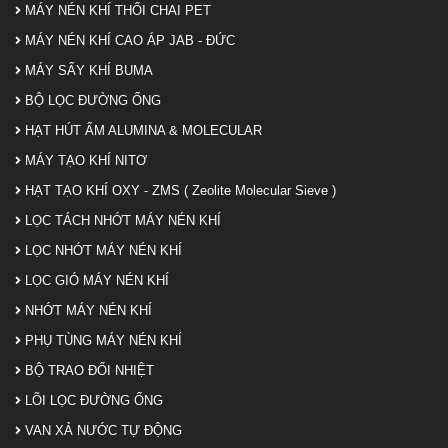
MÁY NÉN KHÍ THỔI CHAI PET
MÁY NÉN KHÍ CAO ÁP JAB - ĐỨC
MÁY SẤY KHÍ BUMA
BỘ LỌC ĐƯỜNG ỐNG
HẠT HÚT ẨM ALUMINA & MOLECULAR
MÁY TẠO KHÍ NITƠ
HẠT TẠO KHÍ OXY - ZMS ( Zeolite Molecular Sieve )
LỌC TÁCH NHỚT MÁY NÉN KHÍ
LỌC NHỚT MÁY NÉN KHÍ
LỌC GIÓ MÁY NÉN KHÍ
NHỚT MÁY NÉN KHÍ
PHỤ TÙNG MÁY NÉN KHÍ
BỘ TRAO ĐỔI NHIỆT
LÕI LỌC ĐƯỜNG ỐNG
VAN XẢ NƯỚC TỰ ĐỘNG