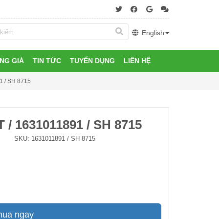
English
NG GIÁ
TIN TỨC
TUYỂN DỤNG
LIÊN HỆ
1 / SH 8715
/ 1631011891 / SH 8715
SKU:
1631011891 / SH 8715
mua ngay