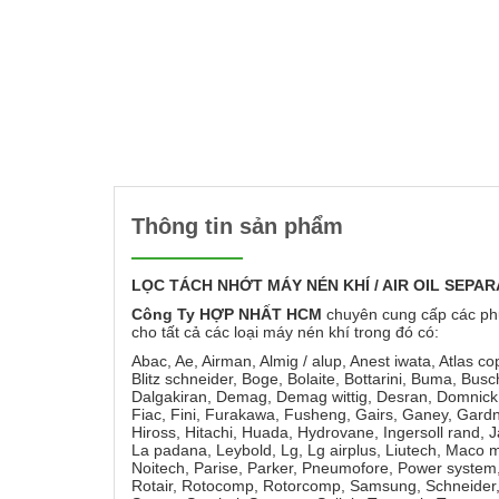
Thông tin sản phẩm
LỌC
TÁCH NHỚT MÁY NÉN KHÍ / AIR OIL SEPA
Công Ty HỢP NHẤT HCM
chuyên cung cấp các ph
cho tất cả các loại máy nén khí trong đó có:
Abac, Ae, Airman, Almig / alup, Anest iwata, Atlas c
Blitz schneider, Boge, Bolaite, Bottarini, Buma, Bus
Dalgakiran, Demag, Demag wittig, Desran, Domnick 
Fiac, Fini, Furakawa, Fusheng, Gairs, Ganey, Gardn
Hiross, Hitachi, Huada, Hydrovane, Ingersoll rand, 
La padana, Leybold, Lg, Lg airplus, Liutech, Maco 
Noitech, Parise, Parker, Pneumofore, Power system, 
Rotair, Rotocomp, Rotorcomp, Samsung, Schneider, 