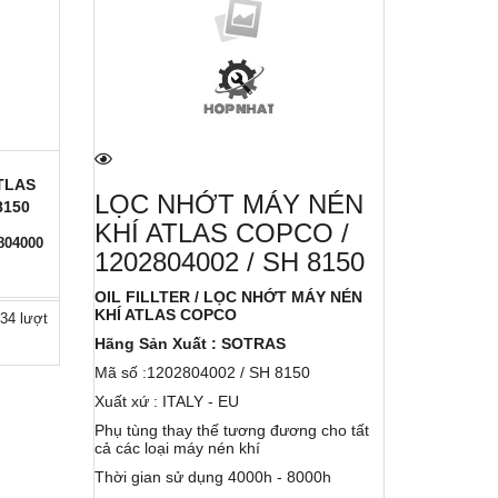
TLAS
LỌC 
LỌC NHỚT MÁY NÉN
8150
1
KHÍ ATLAS COPCO /
804000
Oil Fillte
1202804002 / SH 8150
8330
Hãng Sản
OIL FILLTER / LỌC NHỚT MÁY NÉN
Mã Số : 1
KHÍ ATLAS COPCO
34 lượt
Lọc nhớt 
5,0/5
ho tất
8330
Hãng Sản Xuất : SOTRAS
Gọi liên h
Hãng sản 
Mã số :1202804002 / SH 8150
Xuất xứ: I
Phụ tùng 
Xuất xứ : ITALY - EU
cả các lo
Phụ tùng thay thế tương đương cho tất
Thời gian
cả các loại máy nén khí
Liên hệ: (
Thời gian sử dụng 4000h - 8000h