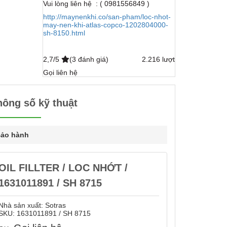
Vui lòng liên hệ : ( 0981556849 )
http://maynenkhi.co/san-pham/loc-nhot-
may-nen-khi-atlas-copco-1202804000-
sh-8150.html
2,7/5
(3 đánh giá)
2.216 lượt
Gọi liên hệ
hông số kỹ thuật
ảo hành
OIL FILLTER / LOC NHỚT /
1631011891 / SH 8715
Nhà sản xuất:
Sotras
SKU:
1631011891 / SH 8715