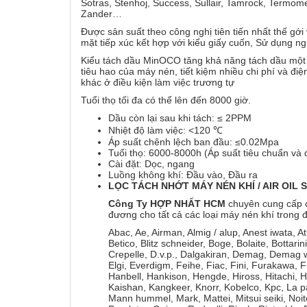
Sotras, Stenhoj, Success, Sullair, Tamrock, Termomec
Zander…
Được sản suất theo công nghị tiên tiến nhất thế gới
mặt tiếp xúc kết hợp với kiểu giấy cuốn, Sử dụng n
Kiểu tách dầu MinOCO tăng khả năng tách dầu một c
tiêu hao của máy nén, tiết kiệm nhiều chi phí và đ
khác ở điều kiện làm việc trương tự
Tuổi thọ tối đa có thể lên đến 8000 giờ.
Dầu còn lại sau khi tách: ≤ 2PPM
Nhiệt độ làm việc: <120 ℃
Áp suất chênh lệch ban đầu: ≤0.02Mpa
Tuổi thọ: 6000-8000h (Áp suất tiêu chuẩn và đ
Cài đặt: Dọc, ngang
Luồng không khí: Đầu vào, Đầu ra
LỌC
TÁCH NHỚT MÁY NÉN KHÍ / AIR OIL
Công Ty HỢP NHẤT HCM
chuyên cung cấp 
đương cho tất cả các loại máy nén khí trong
Abac, Ae, Airman, Almig / alup, Anest iwata, A
Betico, Blitz schneider, Boge, Bolaite, Botta
Crepelle, D.v.p., Dalgakiran, Demag, Demag w
Elgi, Everdigm, Feihe, Fiac, Fini, Furakawa, 
Hanbell, Hankison, Hengde, Hiross, Hitachi, H
Kaishan, Kangkeer, Knorr, Kobelco, Kpc, La p
Mann hummel, Mark, Mattei, Mitsui seiki, Noi