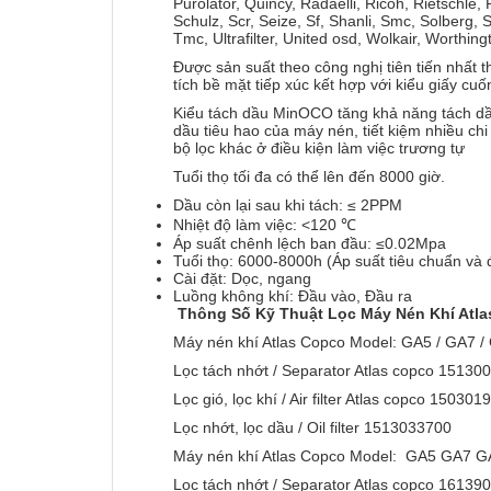
Purolator, Quincy, Radaelli, Ricoh, Rietschl
Schulz, Scr, Seize, Sf, Shanli, Smc, Solberg,
Tmc, Ultrafilter, United osd, Wolkair, Worthi
Được sản suất theo công nghị tiên tiến nhất 
tích bề mặt tiếp xúc kết hợp với kiểu giấy cu
Kiểu tách dầu MinOCO tăng khả năng tách dầu
dầu tiêu hao của máy nén, tiết kiệm nhiều ch
bộ lọc khác ở điều kiện làm việc trương tự
Tuổi thọ tối đa có thể lên đến 8000 giờ.
Dầu còn lại sau khi tách: ≤ 2PPM
Nhiệt độ làm việc: <120 ℃
Áp suất chênh lệch ban đầu: ≤0.02Mpa
Tuổi thọ: 6000-8000h (Áp suất tiêu chuẩn và đ
Cài đặt: Dọc, ngang
Luồng không khí: Đầu vào, Đầu ra
Thông Số Kỹ Thuật Lọc Máy Nén Khí Atl
Máy nén khí Atlas Copco Model: GA5 / GA7 /
Lọc tách nhớt / Separator Atlas copco 1513
Lọc gió, lọc khí / Air filter Atlas copco 150
Lọc nhớt, lọc dầu / Oil filter 1513033700
Máy nén khí Atlas Copco Model: GA5 GA7 
Lọc tách nhớt / Separator Atlas copco 1613