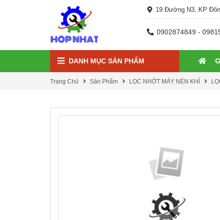
19 Đường N3, KP Đôn
0902874849 - 0981
DANH MỤC SẢN PHẨM
G
Trang Chủ
Sản Phẩm
LỌC NHỚT MÁY NÉN KHÍ
LỌ