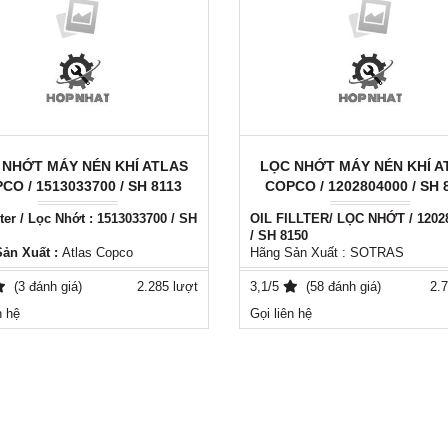
 NHỚT MÁY NÉN KHÍ ATLAS
LỌC NHỚT MÁY NÉN KHÍ A
CO / 1513033700 / SH 8113
COPCO / 1202804000 / SH 
lter / Lọc Nhớt : 1513033700 / SH
OIL FILLTER/ LỌC NHỚT / 1202
/ SH 8150
ản Xuất :
Atlas Copco
Hãng Sản Xuất : SOTRAS
: 1513033700 / SH 8113
Mã số : 1202804000 / SH 8150
ớt Atlas Copco 1513033700 / SH
(3 đánh giá)
2.285 lượt
Xuất xứ : ITALY - EU
3,1/5
(58 đánh giá)
2.7
Phụ tùng thay thế tương đương c
n hệ
Gọi liên hệ
ản xuất: Atlas copco
cả các loại máy nén khí
: Italy - EU
Thời gian sử dụng 4000h - 8000h
ng thay thế tương đương cho tất
Vui lòng liên hệ : ( 0981556849 )
 loại máy nén khí
ian sử dụng 4000h - 8000h
ệ: ( 0981556849 )