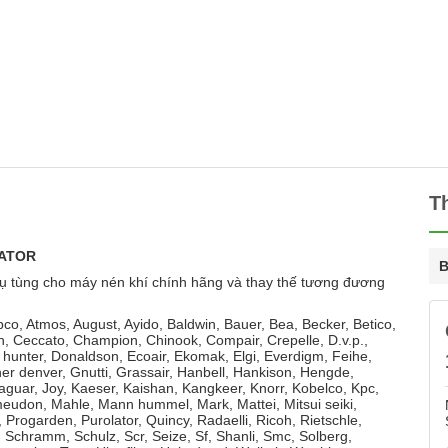
T
RATOR
B
ụ tùng cho máy nén khí chính hãng và thay thế tương đương
opco, Atmos, August, Ayido, Baldwin, Bauer, Bea, Becker, Betico,
ch, Ceccato, Champion, Chinook, Compair, Crepelle, D.v.p.,
hunter, Donaldson, Ecoair, Ekomak, Elgi, Everdigm, Feihe,
er denver, Gnutti, Grassair, Hanbell, Hankison, Hengde,
Jaguar, Joy, Kaeser, Kaishan, Kangkeer, Knorr, Kobelco, Kpc,
meudon, Mahle, Mann hummel, Mark, Mattei, Mitsui seiki,
Progarden, Purolator, Quincy, Radaelli, Ricoh, Rietschle,
Schramm, Schulz, Scr, Seize, Sf, Shanli, Smc, Solberg,