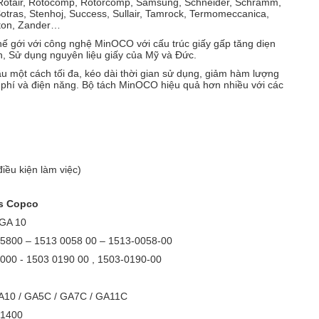
e, Rotair, Rotocomp, Rotorcomp, Samsung, Schneider, Schramm,
 Sotras, Stenhoj, Success, Sullair, Tamrock, Termomeccanica,
ngton, Zander…
thế gới với công nghệ MinOCO với cấu trúc giấy gấp tăng diẹn
ốn, Sử dụng nguyên liệu giấy của Mỹ và Đức.
 một cách tối đa, kéo dài thời gian sử dụng, giảm hàm lượng
i phí và điện năng. Bộ tách MinOCO hiệu quả hơn nhiều với các
iều kiện làm việc)
as Copco
 GA 10
005800 – 1513 0058 00 – 1513-0058-00
3019000 - 1503 0190 00 , 1503-0190-00
GA10 / GA5C / GA7C / GA11C
901400