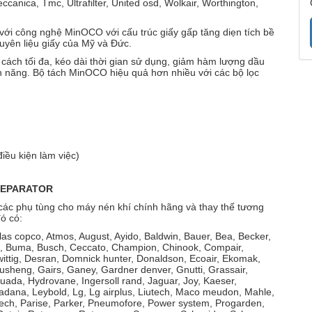
canica, Tmc, Ultrafilter, United osd, Wolkair, Worthington,
 với công nghệ MinOCO với cấu trúc giấy gấp tăng diẹn tích bề
guyên liệu giấy của Mỹ và Đức.
ách tối đa, kéo dài thời gian sử dụng, giảm hàm lượng dầu
iện năng. Bộ tách MinOCO hiệu quả hơn nhiều với các bộ lọc
iều kiện làm việc)
 SEPARATOR
các phụ tùng cho máy nén khí chính hãng và thay thế tương
 đó có:
tlas copco, Atmos, August, Ayido, Baldwin, Bauer, Bea, Becker,
rini, Buma, Busch, Ceccato, Champion, Chinook, Compair,
ittig, Desran, Domnick hunter, Donaldson, Ecoair, Ekomak,
Fusheng, Gairs, Ganey, Gardner denver, Gnutti, Grassair,
uada, Hydrovane, Ingersoll rand, Jaguar, Joy, Kaeser,
adana, Leybold, Lg, Lg airplus, Liutech, Maco meudon, Mahle,
tech, Parise, Parker, Pneumofore, Power system, Progarden,