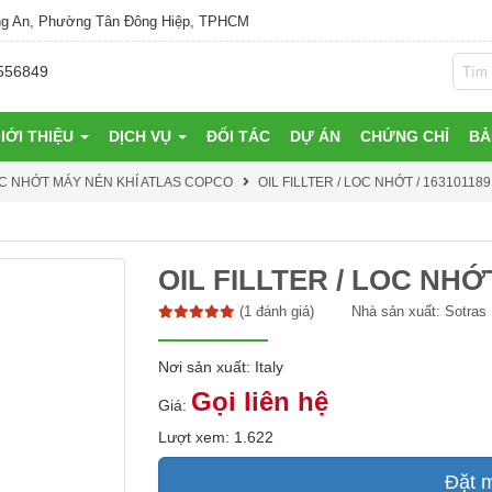
g An, Phường Tân Đông Hiệp, TPHCM
556849
IỚI THIỆU
DỊCH VỤ
ĐỐI TÁC
DỰ ÁN
CHỨNG CHỈ
BẢ
C NHỚT MÁY NÉN KHÍ ATLAS COPCO
OIL FILLTER / LOC NHỚT / 163101189
OIL FILLTER / LOC NHỚT 
(1 đánh giá)
Nhà sản xuất:
Sotras
Nơi sản xuất: Italy
Gọi liên hệ
Giá:
Lượt xem: 1.622
Đặt 