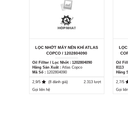
LỌC NHỚT MÁY NÉN KHÍ ATLAS
LỌC
COPCO / 1202804090
COP
Oil Fillter / Lọc Nhớt : 1202804090
Oil Fil
Hãng Sản Xuất :
Atlas Copco
8113
Mã Số :
1202804090
Hãng S
Lọc nhớt Atlas Copco 1202804090
Mã Số 
Hãng sản xuất: Atlas copco
2,9/5
(8 đánh giá)
2.313 lượt
Lọc nh
2,7/5
Xuất xứ: Italy - EU
8113
Gọi liên hệ
Gọi liê
Phụ tùng thay thế tương đương cho tất
Hãng s
cả các loại máy nén khí
Xuất xứ
Thời gian sử dụng 4000h - 8000h
Phụ tù
Liên hệ: ( 0981556849 )
cả các
Thời g
Liên h